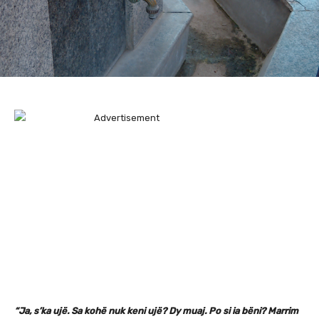
“Ja, s’ka ujë. Sa kohë nuk keni ujë? Dy muaj. Po si ia bëni? Marrim