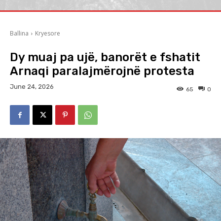
Ballina
Kryesore
Dy muaj pa ujë, banorët e fshatit
Arnaqi paralajmërojnë protesta
June 24, 2026
65
0