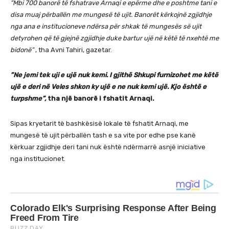
“Mbi 700 banorë të fshatrave Arnaqi e epërme dhe e poshtme tani e
disa muaj përballën me mungesë të ujit. Banorët kërkojnë zgjidhje
nga ana e institucioneve ndërsa për shkak të mungesës së ujit
detyrohen që të gjejnë zgjidhje duke bartur ujë në këtë të nxehtë me
bidonë”
, tha Avni Tahiri, gazetar.
”Ne jemi tek uji e ujë nuk kemi. I gjithë Shkupi furnizohet me këtë
ujë e deri në Veles shkon ky ujë e ne nuk kemi ujë. Kjo është e
turpshme”,
tha një banorë i fshatit Arnaqi.
Sipas kryetarit të bashkësisë lokale të fshatit Arnaqi, me
mungesë të ujit përballën tash e sa vite por edhe pse kanë
kërkuar zgjidhje deri tani nuk është ndërmarrë asnjë iniciative
nga institucionet.