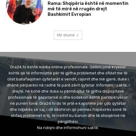
Rama: Shqipëria është në momentin
më të mirë në rrugën drejt
Bashkimit Evropian
Më shumë
Ora24.tv është media online profesionale. Qëllimi jonë kryesor
është që të informojmë për të gjitha problemet dhe sfidat me të
cilat ballafaqohen qytetarët e vendit, rajonit dhe më gjerë, duke i
dhënë përparësi në radhë të parë zërit qytetar. Informimi i saktë, i
drejtë, në kohë dhe duke iu përmbajtur të gjitha dispozitave
profesionale të gazetarisë si dhe kodeksin është parimi kryesor
në punën tonë. Ora24.tv do të jetë e kapshme për çdo qytetar
dhe ndjekës së saj, i cili dëshiron që përmes hapësirës sonë të
shfaq problemet e tij, të rrethit ku banon dhe të shoqërisë në
përgjithësi.
Na ndiqni dhe informohuni saktë.