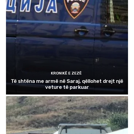
KRONIKË E ZEZË
Të shtëna me armë në Saraj, qëllohet drejt një
veture të parkuar