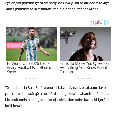
ujë neper çezmat tjera në Saraj, në Shkup, ku të mundemi e atje,
varet çdokush se si mundët”,
tha një banor i fshatit Arnaqi.
Të moshuarin Said Raifi, banorë i fshatit Arnaqi, e takuam duke
pritur me shpresë që uji do të vije në çezmat e xhamisë së fshatit.
Me problemin e mungesës së ujit përballën edhe banorët tjerë të
këtij fshati.