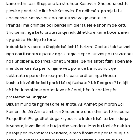
kanë ndihmuar. Shqipëria ka strehuar Kosovën. Shqipëria është
pjesë e pandarë e lirisë së Kosovës. Pa ndihmën, pa mjetet e
Shqipërisë, Kosova nuk do ishte Kosova që është sot.
Prandaj, me dhimbje po i përcjellim gjërat. Ne e shohim që këtu
Shqipëria, nga këto protesta që nuk dihet ku e kanë kokën, merr
dy goditje. Goditje të forta.
Industria kryesore e Shqipërisë është turizmi. Goditet tek turizmi.
Nga doli fushata e parë? Nga Greqia, sepse turizmi po i rrezikohet
nga Shqipëria, po i rrezikohet Greqisë. Që një shtet fqinj s’bën me
menduar kështu për fqinjin e vet, po ja që ka ndodhur, që
deklarata e parë dhe reagimet e para erdhën nga Greqia.
Kush u bë zëdhënësi i parë i kësaj fushate? Në Beograd? I njëjti
që bën fushatën e protestave në Serbi, bën fushatën për
protestat në Shqipëri.
Dikush mund të ngrihet dhe të thotë: Ali Ahmeti po mbron Edi
Ramën. Jo, Ali Ahmeti mbron Shqipërinë dhe i dhimbet Shqipëria.
Po goditet. Po goditet dega kryesore e industrisë, turizmi; dega
kryesore, investimet e huaja dhe vendore. Mos kujtoni që nuk ka
pasoja për investitorët vendorë, e mos flasim më për të huaj. Se