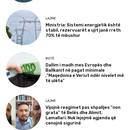
LAJME
Ministria: Sistemi energjetik është
stabil, rezervuarët e ujit janë rreth
70% të mbushur
BOTË
Dallim i madh mes Evropës dhe
Ballkanit në pagat minimale
,”Maqedonia e Veriut ndër nivelet më
të ulëta”
LAJME
Vijojnë reagimet pas shpalljes “non
grata” të Belës dhe Alimit,
Lamallari: Nuk lejojmë agjenda që
cenojnë sigurinë