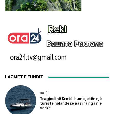
LAJMET E FUNDIT
BOTË
Tragjedi në Kretë, humb jetën një
turiste holandeze pasi ra nga një
varkë