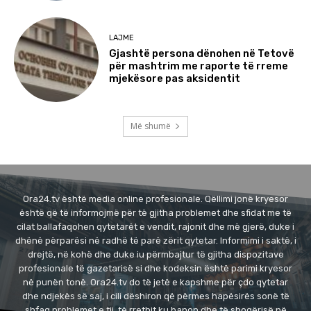
LAJME
Gjashtë persona dënohen në Tetovë
për mashtrim me raporte të rreme
mjekësore pas aksidentit
Më shumë
Ora24.tv është media online profesionale. Qëllimi jonë kryesor
është që të informojmë për të gjitha problemet dhe sfidat me të
cilat ballafaqohen qytetarët e vendit, rajonit dhe më gjerë, duke i
dhënë përparësi në radhë të parë zërit qytetar. Informimi i saktë, i
drejtë, në kohë dhe duke iu përmbajtur të gjitha dispozitave
profesionale të gazetarisë si dhe kodeksin është parimi kryesor
në punën tonë. Ora24.tv do të jetë e kapshme për çdo qytetar
dhe ndjekës së saj, i cili dëshiron që përmes hapësirës sonë të
shfaq problemet e tij, të rrethit ku banon dhe të shoqërisë në