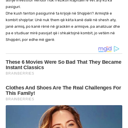
asnjë investitor vendor nuk rrezikon kapitalin e vet aty ku ka
pasiguri.
Dhe kush tenton pasigurinë ta krijojë në Shqipëri? Armiqtë e
kombit shqiptar. Unë nuk them që këta kanë dalë në shesh aty,
janë armiq, po kanë rënë në grackën e armiqve, pa analizuar dhe
pa e studiuar mirë pasojat që i shkaktojnë kombit, jo vetëm në
Shqipëri, por edhe më gjerë.