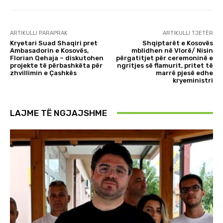
ARTIKULLI PARAPRAK
ARTIKULLI TJETËR
Kryetari Suad Shaqiri pret
Shqiptarët e Kosovës
Ambasadorin e Kosovës,
mblidhen në Vlorë/ Nisin
Florian Qehaja – diskutohen
përgatitjet për ceremoninë e
projekte të përbashkëta për
ngritjes së flamurit, pritet të
zhvillimin e Çashkës
marrë pjesë edhe
kryeministri
LAJME TË NGJAJSHME