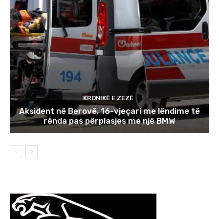
KRONIKË E ZEZË
Aksident në Berovë, 16-vjeçari me lëndime të
rënda pas përplasjes me një BMW