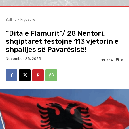
Ballina
Kryesore
“Dita e Flamurit”/ 28 Nëntori,
shqiptarët festojnë 113 vjetorin e
shpalljes së Pavarësisë!
November 28, 2025
134
0