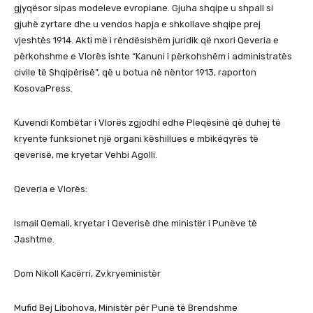
gjyqësor sipas modeleve evropiane. Gjuha shqipe u shpall si
gjuhë zyrtare dhe u vendos hapja e shkollave shqipe prej
vjeshtës 1914. Akti më i rëndësishëm juridik që nxori Qeveria e
përkohshme e Vlorës ishte “Kanuni i përkohshëm i administratës
civile të Shqipërisë”, që u botua në nëntor 1913, raporton
KosovaPress.
Kuvendi Kombëtar i Vlorës zgjodhi edhe Pleqësinë që duhej të
kryente funksionet një organi këshillues e mbikëqyrës të
qeverisë, me kryetar Vehbi Agolli.
Qeveria e Vlorës:
Ismail Qemali, kryetar i Qeverisë dhe ministër i Punëve të
Jashtme.
Dom Nikoll Kacërri, Zv.kryeministër
Mufid Bej Libohova, Ministër për Punë të Brendshme