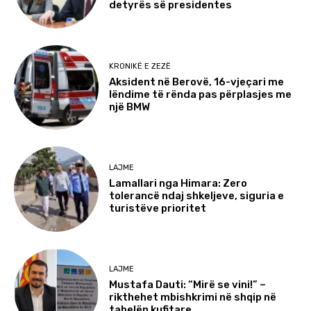
detyrës së presidentes
KRONIKË E ZEZË
Aksident në Berovë, 16-vjeçari me
lëndime të rënda pas përplasjes me
një BMW
LAJME
Lamallari nga Himara: Zero
tolerancë ndaj shkeljeve, siguria e
turistëve prioritet
LAJME
Mustafa Dauti: “Mirë se vini!” –
rikthehet mbishkrimi në shqip në
tabelën kufitare