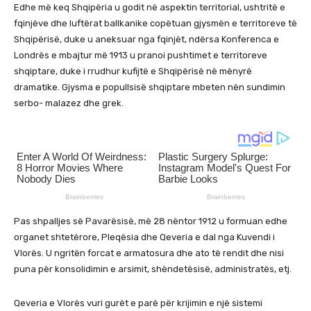
Edhe më keq Shqipëria u godit në aspektin territorial, ushtritë e
fqinjëve dhe luftërat ballkanike copëtuan gjysmën e territoreve të
Shqipërisë, duke u aneksuar nga fqinjët, ndërsa Konferenca e
Londrës e mbajtur më 1913 u pranoi pushtimet e territoreve
shqiptare, duke i rrudhur kufijtë e Shqipërisë në mënyrë
dramatike. Gjysma e popullsisë shqiptare mbeten nën sundimin
serbo- malazez dhe grek.
Pas shpalljes së Pavarësisë, më 28 nëntor 1912 u formuan edhe
organet shtetërore, Pleqësia dhe Qeveria e dal nga Kuvendi i
Vlorës. U ngritën forcat e armatosura dhe ato të rendit dhe nisi
puna për konsolidimin e arsimit, shëndetësisë, administratës, etj.
Qeveria e Vlorës vuri gurët e parë për krijimin e një sistemi