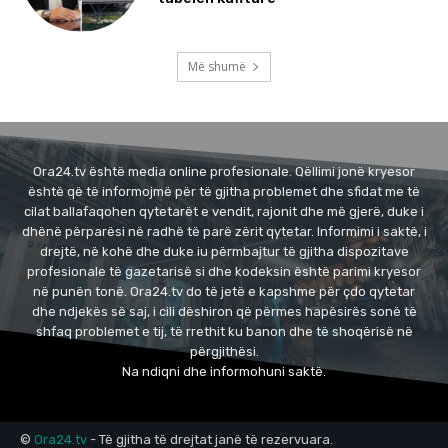
Më shumë
Ora24.tv është media online profesionale. Qëllimi jonë kryesor
është që të informojmë për të gjitha problemet dhe sfidat me të
cilat ballafaqohen qytetarët e vendit, rajonit dhe më gjerë, duke i
dhënë përparësi në radhë të parë zërit qytetar. Informimi i saktë, i
drejtë, në kohë dhe duke iu përmbajtur të gjitha dispozitave
profesionale të gazetarisë si dhe kodeksin është parimi kryesor
në punën tonë. Ora24.tv do të jetë e kapshme për çdo qytetar
dhe ndjekës së saj, i cili dëshiron që përmes hapësirës sonë të
shfaq problemet e tij, të rrethit ku banon dhe të shoqërisë në
përgjithësi.
Na ndiqni dhe informohuni saktë.
©
Ora24.tv
- Të gjitha të drejtat janë të rezervuara.