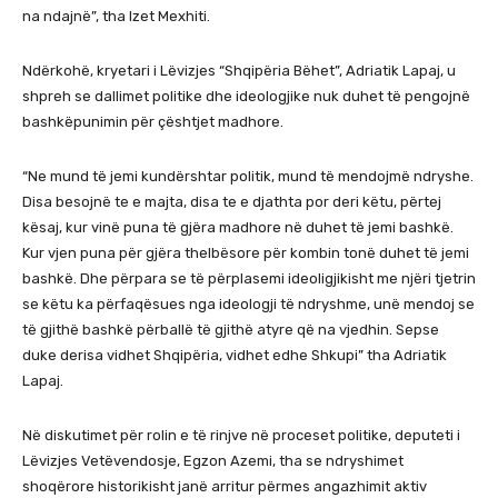
na ndajnë”, tha Izet Mexhiti.
Ndërkohë, kryetari i Lëvizjes “Shqipëria Bëhet”, Adriatik Lapaj, u
shpreh se dallimet politike dhe ideologjike nuk duhet të pengojnë
bashkëpunimin për çështjet madhore.
“Ne mund të jemi kundërshtar politik, mund të mendojmë ndryshe.
Disa besojnë te e majta, disa te e djathta por deri këtu, përtej
kësaj, kur vinë puna të gjëra madhore në duhet të jemi bashkë.
Kur vjen puna për gjëra thelbësore për kombin tonë duhet të jemi
bashkë. Dhe përpara se të përplasemi ideoligjikisht me njëri tjetrin
se këtu ka përfaqësues nga ideologji të ndryshme, unë mendoj se
të gjithë bashkë përballë të gjithë atyre që na vjedhin. Sepse
duke derisa vidhet Shqipëria, vidhet edhe Shkupi” tha Adriatik
Lapaj.
Në diskutimet për rolin e të rinjve në proceset politike, deputeti i
Lëvizjes Vetëvendosje, Egzon Azemi, tha se ndryshimet
shoqërore historikisht janë arritur përmes angazhimit aktiv