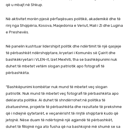
që u mbajt në Shkup.
Në aktivitet morën pjesë përfaqësues politikë, akademikë dhe të
rinj nga Shqipëria, Kosova, Maqedonia e Veriut, Mali i Zi dhe Lugina
e Preshevës.
Në panelin kushtuar lidershipit politik dhe ndërtimit të një qasjeje
të përbashkët ndërshqiptare, kryetari i Komunës së Çairit dhe
bashkëkryetari i VLEN-it, Izet Mexhiti, tha se bashkëpunimi nuk
duhet të mbetet vetëm slogan patriotik apo fotografi të
përbashkëta.
“Bashkëpunimi kombëtar nuk mund të mbetet veç slogan
patriotik. Nuk mund të mbetet veç fotografi të përbashkëta apo
deklarata politike. Ai duhet të shndërrohet në politika të
zbatueshme, projekte të përbashkëta dhe rezultate të prekshme
që i ndiejnë qytetarët, e veçanërisht të rinjtë shqiptarë kudo që
jetojnë. Nëse duam të ndërtojmë një agjendë të përbashkët,
duhet të fillojmë nga ato fusha që na bashkojnë më shumë se sa