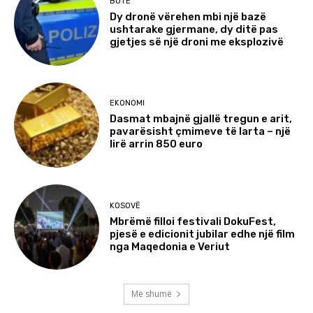
BOTË
Dy dronë vërehen mbi një bazë
ushtarake gjermane, dy ditë pas
gjetjes së një droni me eksplozivë
EKONOMI
Dasmat mbajnë gjallë tregun e arit,
pavarësisht çmimeve të larta – një
lirë arrin 850 euro
KOSOVË
Mbrëmë filloi festivali DokuFest,
pjesë e edicionit jubilar edhe një film
nga Maqedonia e Veriut
Më shumë