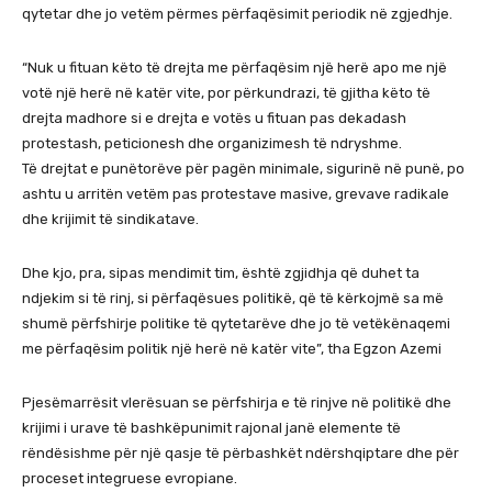
qytetar dhe jo vetëm përmes përfaqësimit periodik në zgjedhje.
“Nuk u fituan këto të drejta me përfaqësim një herë apo me një
votë një herë në katër vite, por përkundrazi, të gjitha këto të
drejta madhore si e drejta e votës u fituan pas dekadash
protestash, peticionesh dhe organizimesh të ndryshme.
Të drejtat e punëtorëve për pagën minimale, sigurinë në punë, po
ashtu u arritën vetëm pas protestave masive, grevave radikale
dhe krijimit të sindikatave.
Dhe kjo, pra, sipas mendimit tim, është zgjidhja që duhet ta
ndjekim si të rinj, si përfaqësues politikë, që të kërkojmë sa më
shumë përfshirje politike të qytetarëve dhe jo të vetëkënaqemi
me përfaqësim politik një herë në katër vite”, tha Egzon Azemi
Pjesëmarrësit vlerësuan se përfshirja e të rinjve në politikë dhe
krijimi i urave të bashkëpunimit rajonal janë elemente të
rëndësishme për një qasje të përbashkët ndërshqiptare dhe për
proceset integruese evropiane.