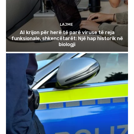
LAJME
AI krijon për herë të parë viruse të reja
funksionale, shkencëtarët: Një hap historik në
biologji