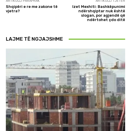
ARTIKULLI PARAPRAK
ARTIKULLI TJETËR
Shqipëri e re me zakone të
Izet Mexhiti: Bashkëpunimi
vjetra?
ndërshqiptar nuk është
slogan, por agjendë që
ndërtohet çdo ditë
LAJME TË NGJAJSHME