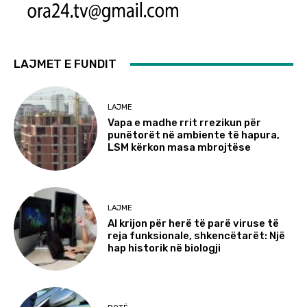
LAJMET E FUNDIT
LAJME
Vapa e madhe rrit rrezikun për
punëtorët në ambiente të hapura,
LSM kërkon masa mbrojtëse
LAJME
AI krijon për herë të parë viruse të
reja funksionale, shkencëtarët: Një
hap historik në biologji