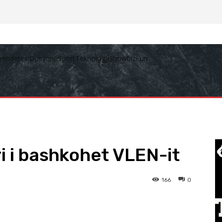
hëndetësi
Opinione
Sport
Teknologji
Showbiz
Fun
ri i bashkohet VLEN-it
166
0