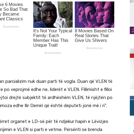
n parcializim nuk duan parti të vogla. Duan që VLEN të
 po veprojmë edhe ne, liderët e VLEN. Fillimisht e filloi
ejtoi drejtë subjektit të ardhëshëm VLEN, të njëjtën po
moza edhe Ilir Demiri që është deputeti jonë më i ri”.
hërret organet e LD-së për të ndjekur hapin e Lëvizjes
ijimin e VLEN si parti e vetme. Përsëriti se brenda