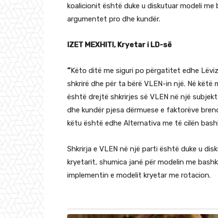
koalicionit është duke u diskutuar modeli me
argumentet pro dhe kundër.
IZET MEXHITI, Kryetar i LD-së
“
Këto ditë me siguri po përgatitet edhe Lëvi
shkrirë dhe për ta bërë VLEN-in një. Në këtë 
është drejtë shkrirjes së VLEN në një subjek
dhe kundër pjesa dërmuese e faktorëve bren
këtu është edhe Alternativa me të cilën bash
Shkrirja e VLEN në një parti është duke u dis
kryetarit, shumica janë për modelin me bashk
implementin e modelit kryetar me rotacion.