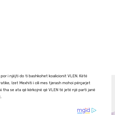
 por i njëjti do ti bashkohet koalicionit VLEN. Këtë
tike, Izet Mexhiti i cili mes tjerash mohoi përçarjet
 tha se ata që kërkojnë që VLEN të jetë një parti janë
.