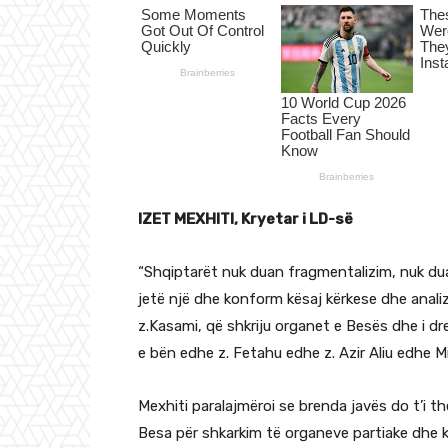
IZET MEXHITI, Kryetar i LD-së
“Shqiptarët nuk duan fragmentalizim, nuk dua
jetë një dhe konform kësaj kërkese dhe analize
z.Kasami, që shkriju organet e Besës dhe i dr
e bën edhe z. Fetahu edhe z. Azir Aliu edhe Mi
Mexhiti paralajmëroi se brenda javës do t’i t
Besa për shkarkim të organeve partiake dhe kr