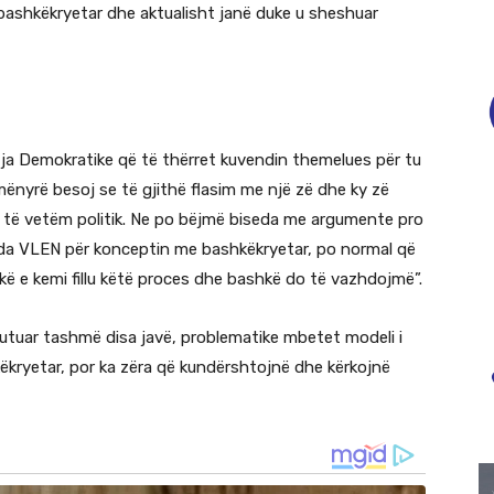
 bashkëkryetar dhe aktualisht janë duke u sheshuar
zja Demokratike që të thërret kuvendin themelues për tu
mënyrë besoj se të gjithë flasim me një zë dhe ky zë
t të vetëm politik. Ne po bëjmë biseda me argumente pro
da VLEN për konceptin me bashkëkryetar, po normal që
kë e kemi fillu këtë proces dhe bashkë do të vazhdojmë”.
kutuar tashmë disa javë, problematike mbetet modeli i
ëkryetar, por ka zëra që kundërshtojnë dhe kërkojnë