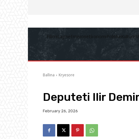
Fillimi
Lajme
Emisione
Ekonomi
Politikë
Kulturë
S
Ballina
Kryesore
Deputeti Ilir Demi
February 26, 2026