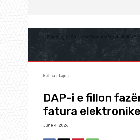
Fillimi
Lajme
Emisione
Ekonomi
Politikë
Kulturë
S
Ballina
Lajme
DAP-i e fillon fazë
fatura elektronik
June 4, 2026