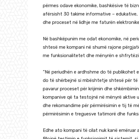
përmes odave ekonomike, bashkësive të bizne
afërsisht 30 takime informative – edukative, 
dhe proceset në lidhje me faturën elektronike
Në bashkëpunim me odat ekonomike, në periu
shtesë me kompani në shumë rajone përgjatë 
me funksionalitetet dhe mënyrën e shfrytëzim
“Në periudhën e ardhshme do të publikohet ed
do të shërbejnë si mbështetje shtesë për të 
pavarur proceset për krijimin dhe shkëmbimin
kompanive që ta testojnë në mënyrë aktive u
dhe rekomandime për përmirësimin e tij të m
përmirësimin e treguesve tatimorë dhe funksi
Edhe ato kompani të cilat nuk kanë emëruar a
fillojnë testimin e funksionimit të sistemit, 