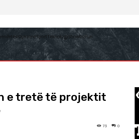
hëndetësi
Opinione
Sport
Teknologji
Showbiz
Fun
n e tretë të projektit
e
73
0