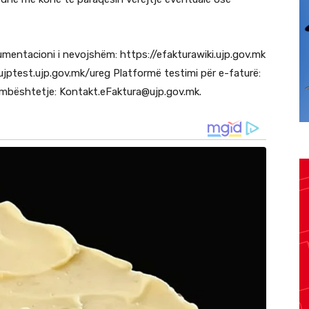
mentacioni i nevojshëm: https://efakturawiki.ujp.gov.mk
/eujptest.ujp.gov.mk/ureg Platformë testimi për e-faturë:
r mbështetje:
Kontakt.eFaktura@ujp.gov.mk
.