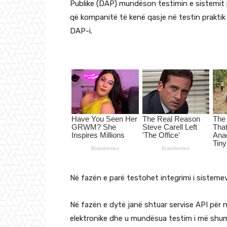
Publike (DAP) mundëson testimin e sistemit p
që kompanitë të kenë qasje në testin praktik
DAP-i.
Në fazën e parë testohet integrimi i sisteme
Në fazën e dytë janë shtuar servise API për 
elektronike dhe u mundësua testim i më shu