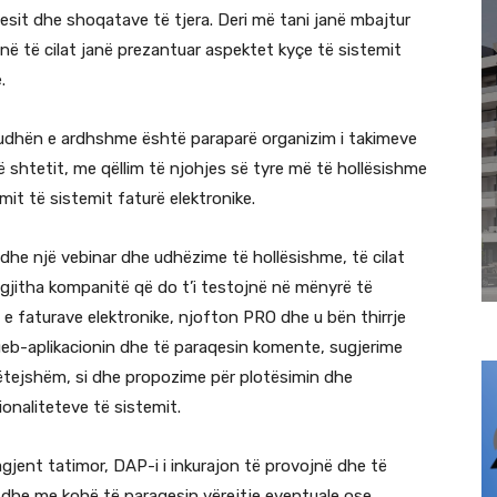
sit dhe shoqatave të tjera. Deri më tani janë mbajtur
në të cilat janë prezantuar aspektet kyçe të sistemit
.
dhën e ardhshme është paraparë organizim i takimeve
shtetit, me qëllim të njohjes së tyre më të hollësishme
it të sistemit faturë elektronike.
he një vebinar dhe udhëzime të hollësishme, të cilat
gjitha kompanitë që do t’i testojnë në mënyrë të
 e faturave elektronike, njofton PRO dhe u bën thirrje
eb-aplikacionin dhe të paraqesin komente, sugjerime
ëtejshëm, si dhe propozime për plotësimin dhe
onaliteteve të sistemit.
gjent tatimor, DAP-i i inkurajon të provojnë dhe të
si dhe me kohë të paraqesin vërejtje eventuale ose