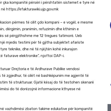
ër çka kompanitë përsëri i përshtatën sistemet e tyre në
a në https://efakturawiki.ujp.gov.mk
likacion përmes të cilit çdo kompani – e vogël, e mesme
in, dërgimin, pranimin, refuzimin dhe kthimin e
urës së përgjithshme me 12 tregues tatimorë. Ueb
jë mjedis testimi për të gjitha subjektet afariste
yre teknike, dhe në të njëjtën kohë inkurajon
ë faturave elektronike”, njoftoi DAP-i.
kturuar Drejtoria e të Ardhurave Publike vendosi
të zgjedhur, të cilët në bashkëpunim me agjentë të
tim të strukturuar. Gjatë kësaj do të testohen skenarë
imësi do të dorëzojnë informacione kthyese në
e në vazhdimësi zbaton takime edukative për kompanitë