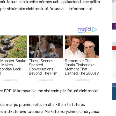
ër faturë elektronike përmes ueb-aplikacionit, me qëllim
 për shkëmbim elektronik të faturave – informon sot
ve ERP të kompanive me sistemin për faturë elektronike.
ndërmarrje, pranim, refuzim dhe kthim të faturës
më indikatorëve tatimorë. Me këto ndryshime u ndryshua