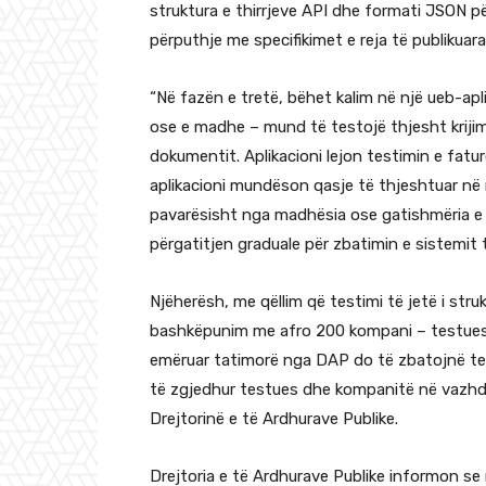
struktura e thirrjeve API dhe formati JSON p
përputhje me specifikimet e reja të publikuar
“Në fazën e tretë, bëhet kalim në një ueb-ap
ose e madhe – mund të testojë thjesht krijim
dokumentit. Aplikacioni lejon testimin e fat
aplikacioni mundëson qasje të thjeshtuar në n
pavarësisht nga madhësia ose gatishmëria e t
përgatitjen graduale për zbatimin e sistemit t
Njëherësh, me qëllim që testimi të jetë i stru
bashkëpunim me afro 200 kompani – testues 
emëruar tatimorë nga DAP do të zbatojnë tes
të zgjedhur testues dhe kompanitë në vazhd
Drejtorinë e të Ardhurave Publike.
Drejtoria e të Ardhurave Publike informon s