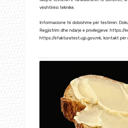
vështirësi teknike.
Informacione të dobishme për testimin: Doku
Regjistrim dhe ndarje e privilegjeve: https:/
https://efakturatest.ujp.gov.mk, kontakt pë