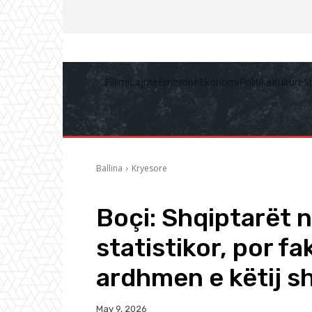
Fillimi
Lajme
Emisione
Ekonomi
Politikë
Kulturë
S
Ballina
Kryesore
Boçi: Shqiptarët 
statistikor, por f
ardhmen e këtij sh
May 9, 2026