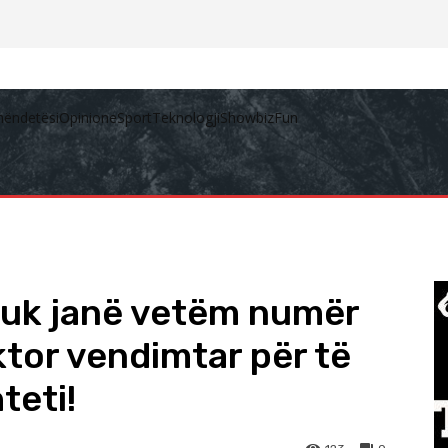
hëndetësi
Opinione
Sport
Teknologji
Showbiz
Fun
nuk janë vetëm numër
aktor vendimtar për të
teti!