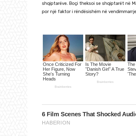
shqiptarëve. Boçi theksoi se shqiptarët në M
por një faktor i rëndësishëm në vendimmarrjen