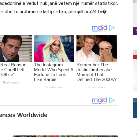
aqedoninë e Veriut nuk janë vetëm një numër statistikor,
 dhe të ardhmen e këtij shteti, përcjell ora24.tv⁠�