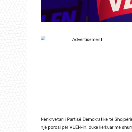
Nënkryetari i Partisë Demokratike të Shqipërisë
një porosi për VLEN-in, duke kërkuar më shum