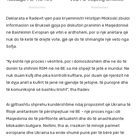
Deklarata e Radevit vjen pasi kryeministri Hristijan Mickoski
zbuloi
informacion
se Brukseli gjoja po diskuton pranimin e Maqedonisë
në Bashkimin Evropian që vitin e ardhshëm, por si një anëtare që
nuk do të ketë të drejtë vote, gjë që do të shmangte një veto nga
Sofja.
“Ky është një proces i vështirë, por i domosdoshëm dhe ne do të
donim ta shihnim RSM-në në BE sa më shpejt të jetë e mundur. Ne
nuk duam kufij dhe pika kontrolli kufitare, por duam që njerëzit në
të dyja anët e kufirit të jenë në gjendje të jetojnë, të punojnë dhe
të komunikojnë së bashku lirisht”, tha Radev.
Ai gjithashtu shprehu kundërshtime ndaj propozimit që Ukraina të
fitojë anëtarësim të përshpejtuar në BE – një proces nga i cili
Maqedonia do të përfitonte aktualisht dhe do të anashkalonte
bllokadën bullgare.
Nxitimi, tha ai, rrezikon të minojë parimet
evropiane dhe Ukraina ka ende shumë punë për të bërë për të