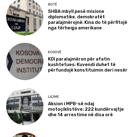
BOTË
SHBA mbyll pesë misione
diplomatike, demokratët
paralajmërojnë: Kina do të përfitojë
nga tërheqja amerikane
KOSOVË
KDI paralajmëron për afatin
kushtetues: Kuvendi duhet të
përfundojë konstituimin deri nesër
LAJME
Aksion i MPB-së ndaj
motoçiklistëve: 222 kundërvajtje
dhe 14 arrestime në disa orë