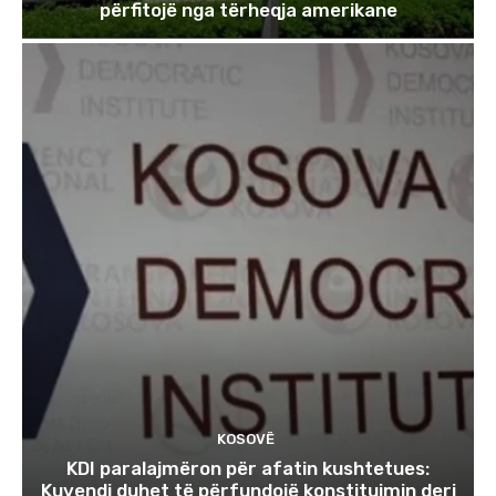
përfitojë nga tërheqja amerikane
KOSOVË
KDI paralajmëron për afatin kushtetues:
Kuvendi duhet të përfundojë konstituimin deri