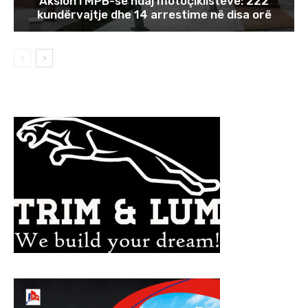
Aksion i MPB-së ndaj motoçiklistëve: 222
kundërvajtje dhe 14 arrestime në disa orë