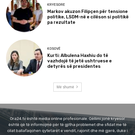
KRYESORE
Markov akuzon Filipçen për tensione
politike, LSDM-në e cilëson si politikë
pa rezultate
KOSOVË
Kurti: Albulena Haxhiu do të
vazhdojë të jetë ushtruese e
detyrës së presidentes
Më shumë
Ora24.tv është media online profesionale. Qëllimi jonë kryesor
është që të informojmë për të gjitha problemet dhe sfidat me të
cilat ballafaqohen qytetarët e vendit, rajonit dhe më gjerë, duke i