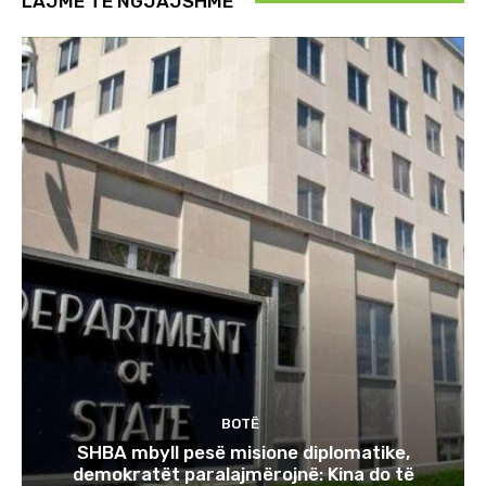
LAJME TË NGJAJSHME
BOTË
SHBA mbyll pesë misione diplomatike,
demokratët paralajmërojnë: Kina do të