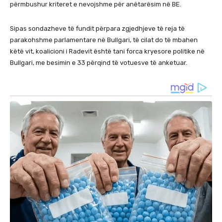
përmbushur kriteret e nevojshme për anëtarësim në BE.
Sipas sondazheve të fundit përpara zgjedhjeve të reja të
parakohshme parlamentare në Bullgari, të cilat do të mbahen
këtë vit, koalicioni i Radevit është tani forca kryesore politike në
Bullgari, me besimin e 33 përqind të votuesve të anketuar.