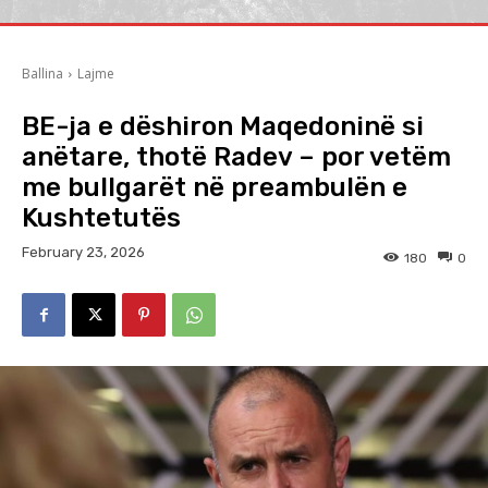
Ballina
Lajme
BE-ja e dëshiron Maqedoninë si
anëtare, thotë Radev – por vetëm
me bullgarët në preambulën e
Kushtetutës
February 23, 2026
180
0