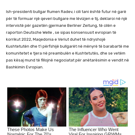
Ish-presidenti bullgar Rumen Radev, i cili tani është futur në garë
për të formuar një qeveri bullgare me lëvizjen e tij, deklaroi në një
intervistë për gazetën gjermane Berliner Zeitung, të cilën e
raporton
Deutsche Welle
, se sipas konsensusit evropian të
korrikut 2022, Maqedonia e Veriut duhet të ndryshojë
Kushtetutën dhe t’i përfshijë bullgarët në mënyrë të barabartë me
komunitetet e tjera në preambulën e Kushtetutës, dhe se vetëm
pas kësaj mund të fillojnë negociatat për anëtarësimin e vendit në
Bashkimin Evropian.