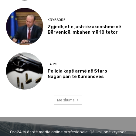
KRYESORE
Zgjedhjet e jashtëzakonshme në
Bërvenicë, mbahen më 18 tetor
LAJME
Policia kapë armë në Staro
Nagoriçan të Kumanovës
Më shumë
Ora24.tv është media online profesionale. Qëllimi jonë kryesor