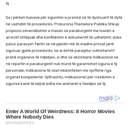
tij.
Sa i përket masave për sigurimin e pranisë së të dyshuarit të dytë
në vazhdim të procedurës, Prokuroria Themelore Publike Shkup
propozoi zëvendësimin e masës së paraburgimit me masën e
arrestit shtëpiak dhe konfiskimin e dokumentit të udhëtimit, duke
pasur parasysh faktin se në pjesën më të madhe provat janë
siguruar gjatë procedurës, se ai është paraqitur vullnetarisht
pranë organeve të ndjekjes, si dhe se ekzistojnë indikacione se
në repartin e paraburgimit nuk mund të garantohet siguria e tij
personale, indikacione të cilat mbështeten me njoftime nga
organet kompetente. Gjithashtu, indikacionet për rrezikimin e
sigurisë kanë të bëjnë edhe me anëtarët e familjes së tij.