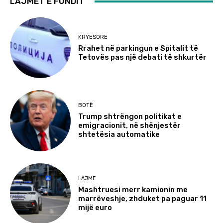
LAJMET E FUNDIT
KRYESORE
Rrahet në parkingun e Spitalit të
Tetovës pas një debati të shkurtër
BOTË
Trump shtrëngon politikat e
emigracionit, në shënjestër
shtetësia automatike
LAJME
Mashtruesi merr kamionin me
marrëveshje, zhduket pa paguar 11
mijë euro