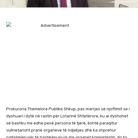
Prokuroria Themelore Publike Shkup, pas marrjes së njoftimit se i
dyshuari i dytë në rastin për Lotarinë Shtetërore, ku ai dyshohet
së bashku me edhe pesë persona të tjerë, është paraqitur
vullnetarisht pranë organeve të ndjekjes dhe ka shprehur
gatishmëri për të bashkëpunuar me organet kompetente, do ta