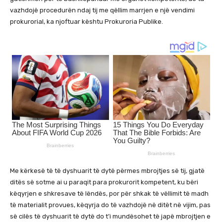
vazhdojë procedurën ndaj tij me qëllim marrjen e një vendimi
prokurorial, ka njoftuar kështu Prokuroria Publike.
Me kërkesë të të dyshuarit të dytë përmes mbrojtjes së tij, gjatë
ditës së sotme ai u paraqit para prokurorit kompetent, ku bëri
këqyrjen e shkresave të lëndës, por për shkak të vëllimit të madh
të materialit provues, këqyrja do të vazhdojë në ditët në vijim, pas
së cilës të dyshuarit të dytë do t’i mundësohet të japë mbrojtjen e