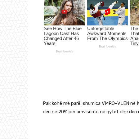
Pak kohë më parë, shumica VMRO–VLEN në Kësh
deri në 20% për amvisëritë në qytet dhe deri