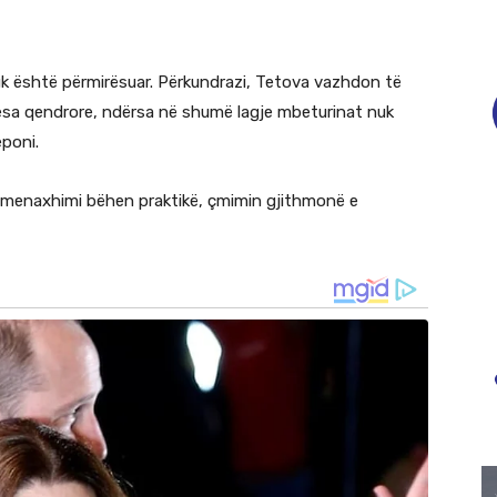
uk është përmirësuar. Përkundrazi, Tetova vazhdon të
esa qendrore, ndërsa në shumë lagje mbeturinat nuk
eponi.
eqmenaxhimi bëhen praktikë, çmimin gjithmonë e