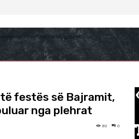
hëndetësi
Opinione
Sport
Teknologji
Showbiz
Fun
të festës së Bajramit,
uluar nga plehrat
80
0