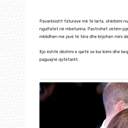
Pavarësisht faturave më të larta, shërbimi n
ngulfatet në mbeturina. Pastrohet vetëm pj
mblidhen me javë të tëra dhe krijohen mini d
Kjo është dëshmi e qartë se kur krimi dhe k
paguajnë qytetarët.