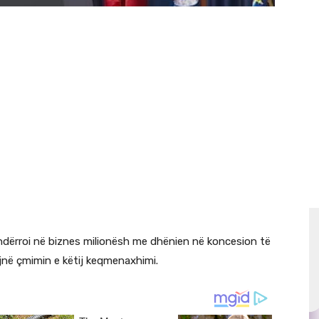
ndërroi në biznes milionësh me dhënien në koncesion të
në çmimin e këtij keqmenaxhimi.