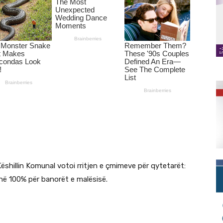
illin Komunal votoi rritjen e çmimeve për qytetarët:
 në 100% për banorët e malësisë.