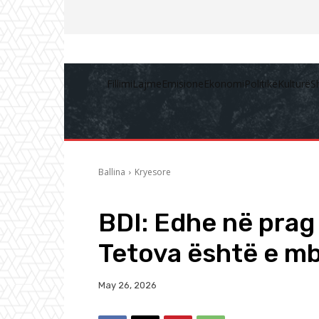
Fillimi
Lajme
Emisione
Ekonomi
Politikë
Kulturë
S
Ballina
Kryesore
BDI: Edhe në prag 
Tetova është e mb
May 26, 2026