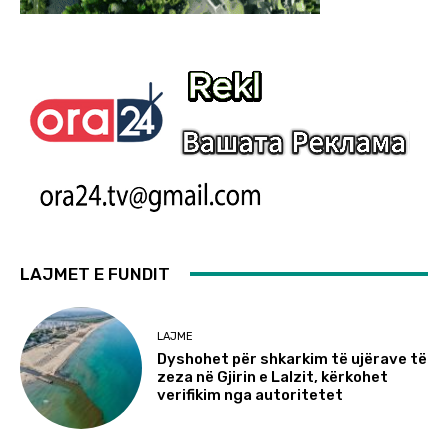
LAJMET E FUNDIT
LAJME
Dyshohet për shkarkim të ujërave të
zeza në Gjirin e Lalzit, kërkohet
verifikim nga autoritetet