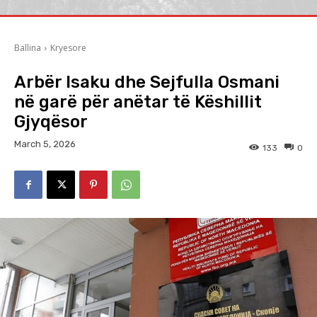
Ballina
Kryesore
Arbër Isaku dhe Sejfulla Osmani
në garë për anëtar të Këshillit
Gjyqësor
March 5, 2026
133
0