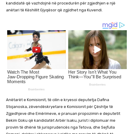
kandidatë që vazhdojnë në procedurën për zgjedhjen e një
anëtari të Këshillit Gjyqësor që zgjidhet nga Kuvendi.
Anëtarët e Komisionit, të cilin e kryesoi deputetja Dafina
Stojanoska, zëvendëskryetare e Komisionit për Çështje të
Zgjedhjeve dhe Emërimeve, e pranuan propozimin e deputetit
Bekim Qoku që kandidatët Arbër Isaku, jurist i diplomuar me
provim të dhënë të jurisprudencës nga Tetova, dhe Sejfulla