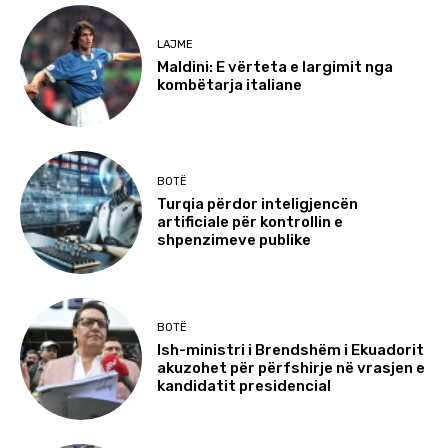
LAJME
Maldini: E vërteta e largimit nga
kombëtarja italiane
BOTË
Turqia përdor inteligjencën
artificiale për kontrollin e
shpenzimeve publike
BOTË
Ish-ministri i Brendshëm i Ekuadorit
akuzohet për përfshirje në vrasjen e
kandidatit presidencial