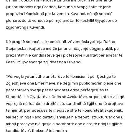
Osmani, doktor i shkencave juridike me provim të dhënë të
jurisprudencës nga Gradeci, Komuna e Vrapçishtit, të jenë
propozim i Komisionit për Kuvendin. Kuvendi, në një seancë
plenare, do të vendosë për një anëtar të Këshillit Gjyqësor që
zgjidhet nga Kuvendi.
Në prag të seancës së komisionit, zëvendëskryetarja Dafina
Stojanoska rikujtoi se më 26 janar u mbajt një dëgjim publik për
prezantimin e kandidatëve që i plotësojnë kushtet për anëtar të
Këshillit Gjyqësor që zgjidhet nga Kuvendi.
“Përveç kryetarit dhe anëtarëve të Komisionit për Çështje të
Zgjedhjeve dhe Emërimeve, në dëgjimin publik morën pjesë dhe
parashtruan pyetje për kandidatët edhe përfaqësues të
Shoqatës së Gjyqtarëve, Odës së Avokatëve, organizata civile që
veprojnë në fushën e drejtësisë, sundimit të ligjit dhe të drejtave
të njeriut, përfaqësues të mediave dhe të komunitetit akademik.
Me secilin nga kandidatët u zhvillua një debat i strukturuar dhe u
mbajt parasysh një qasje e barabartë dhe e drejtë ndaj të gjithë
kandidatëve”, theksoi Stojanoska.