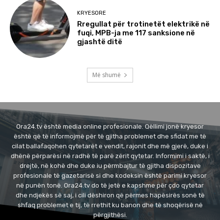
KRYESORE
Rregullat për trotinetët elektrikë në
fuqi, MPB-ja me 117 sanksione në
gjashtë ditë
Më shumë
Ora24.tv është media online profesionale. Qëllimi jonë kryesor
është që të informojmë për të gjitha problemet dhe sfidat me të
cilat ballafaqohen qytetarët e vendit, rajonit dhe më gjerë, duke i
dhënë përparësi në radhë të parë zërit qytetar. Informimi i saktë, i
drejtë, në kohë dhe duke iu përmbajtur të gjitha dispozitave
profesionale të gazetarisë si dhe kodeksin është parimi kryesor
në punën tonë. Ora24.tv do të jetë e kapshme për çdo qytetar
dhe ndjekës së saj, i cili dëshiron që përmes hapësirës sonë të
shfaq problemet e tij, të rrethit ku banon dhe të shoqërisë në
përgjithësi.