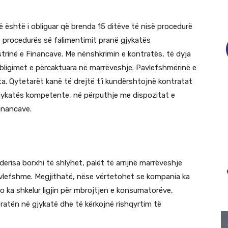
së është i obliguar që brenda 15 ditëve të nisë procedurë
e procedurës së falimentimit pranë gjykatës
strinë e Financave. Me nënshkrimin e kontratës, të dyja
bligimet e përcaktuara në marrëveshje. Pavlefshmërinë e
. Qytetarët kanë të drejtë t’i kundërshtojnë kontratat
 gjykatës kompetente, në përputhje me dispozitat e
inancave.
derisa borxhi të shlyhet, palët të arrijnë marrëveshje
avlefshme. Megjithatë, nëse vërtetohet se kompania ka
po ka shkelur ligjin për mbrojtjen e konsumatorëve,
ratën në gjykatë dhe të kërkojnë rishqyrtim të