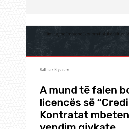
Fillimi
Lajme
Emisione
Ekonomi
Politikë
Kulturë
S
Ballina
Kryesore
A mund të falen b
licencës së “Credi
Kontratat mbeten 
vendim gjykate