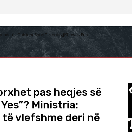
hëndetësi
Opinione
Sport
Teknologji
Showbiz
Fun
orxhet pas heqjes së
 Yes”? Ministria:
të vlefshme deri në