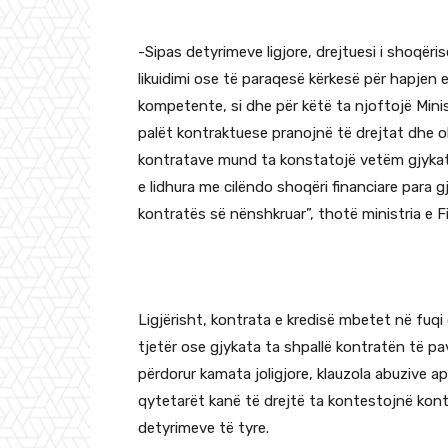
-Sipas detyrimeve ligjore, drejtuesi i shoqëri
likuidimi ose të paraqesë kërkesë për hapjen 
kompetente, si dhe për këtë ta njoftojë Mini
palët kontraktuese pranojnë të drejtat dhe o
kontratave mund ta konstatojë vetëm gjykata
e lidhura me cilëndo shoqëri financiare para
kontratës së nënshkruar”, thotë ministria e F
Ligjërisht, kontrata e kredisë mbetet në fuqi 
tjetër ose gjykata ta shpallë kontratën të p
përdorur kamata joligjore, klauzola abuzive a
qytetarët kanë të drejtë ta kontestojnë kont
detyrimeve të tyre.