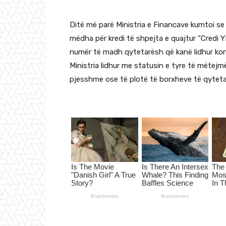
Ditë më parë Ministria e Financave kumtoi se 
mëdha për kredi të shpejta e quajtur “Credi Y
numër të madh qytetarësh që kanë lidhur kon
Ministria lidhur me statusin e tyre të mëtejmë
pjesshme ose të plotë të borxheve të qytetar