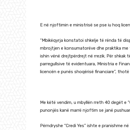
E në njoftimin e ministrisë se pse iu hoq lic
“Mbikëqyrja konstatoi shkelje të rënda të dis
mbrojtjen e konsumatorëve dhe praktika me të
ishin vënë drejtpërdrejt në rrezik. Për shkak 
parregullsive të evidentuara, Ministria e Fina
licencën e punës shoqërisë financiare”, thotë
Me këtë vendim, u mbyllën rreth 40 degët e “
punonjës kanë marrë njoftim se janë pushuar
Përndryshe “Credi Yes” ishte e pranishme në