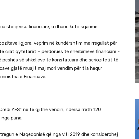
enca shoqërisë financiare, u dhanë këto sqarime:
pozitave ligjore, veprim në kundërshtim me rregullat për
 cilat qytetarët – përdorues të shërbimeve financiare -
të peshës së shkeljeve të konstatuara dhe seriozitetit të
ncave gjatë muajit maj mori vendim për t’ia hequr
 ministria e Financave.
Credi YES” në të gjithë vendin, ndërsa rreth 120
 nga puna.
 tregun e Maqedonisë që nga viti 2019 dhe konsiderohej