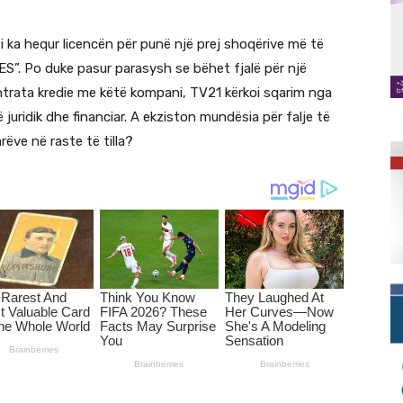
i ka hequr licencën për punë një prej shoqërive më të
ES”. Po duke pasur parasysh se bëhet fjalë për një
trata kredie me këtë kompani, TV21 kërkoi sqarim nga
 juridik dhe financiar. A ekziston mundësia për falje të
ëve në raste të tilla?