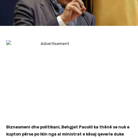
Biznesmeni dhe politikani, Behgjet Pacolli ka thënë se nuk e
kupton përse po ikin nga ai ministrat e kësaj qeverie duke