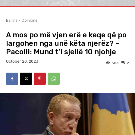
Ballina
Opinione
A mos po më vjen erë e keqe që po
largohen nga unë këta njerëz? –
Pacolli: Mund t’i sjellë 10 njohje
October 20, 2023
386
2