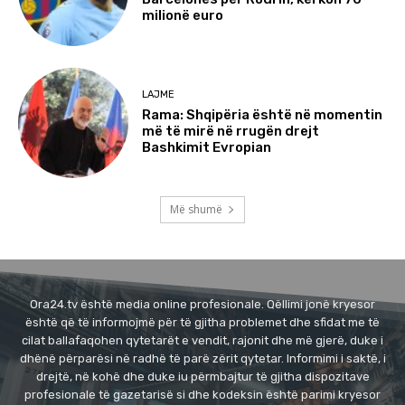
milionë euro
LAJME
Rama: Shqipëria është në momentin
më të mirë në rrugën drejt
Bashkimit Evropian
Më shumë
Ora24.tv është media online profesionale. Qëllimi jonë kryesor
është që të informojmë për të gjitha problemet dhe sfidat me të
cilat ballafaqohen qytetarët e vendit, rajonit dhe më gjerë, duke i
dhënë përparësi në radhë të parë zërit qytetar. Informimi i saktë, i
drejtë, në kohë dhe duke iu përmbajtur të gjitha dispozitave
profesionale të gazetarisë si dhe kodeksin është parimi kryesor