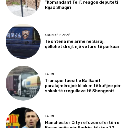
“Komandant Teli”, reagon deputeti
Rijad Shaqiri
KRONIKË E ZEZË
Të shtëna me armë në Saraj,
qëllohet drejt një veture të parkuar
LAJME
Transportuesit e Ballkanit
paralajmërojnë bllokim të kufijve për
shkak të rregullave të Shengenit
LAJME
Manchester City refuzon ofertën e
Barcelonës për Rodrin, kërkon 70