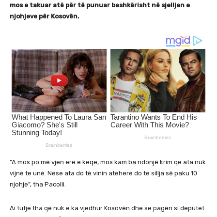
mos e takuar atë për të punuar bashkërisht në sjelljen e
njohjeve për Kosovën.
“A mos po më vjen erë e keqe, mos kam ba ndonjë krim që ata nuk
vijnë te unë. Nëse ata do të vinin atëherë do të sillja së paku 10
njohje”, tha Pacolli.
Ai tutje tha që nuk e ka vjedhur Kosovën dhe se pagën si deputet