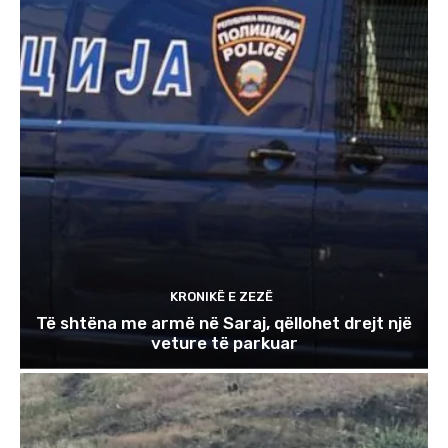
KRONIKË E ZEZË
Të shtëna me armë në Saraj, qëllohet drejt një
veture të parkuar