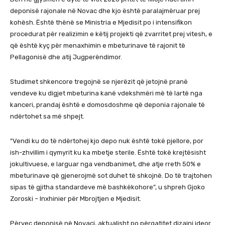
deponisë rajonale në Novac dhe kjo është paralajmëruar prej
kohësh. Është thënë se Ministria e Mjedisit po i intensifikon
procedurat për realizimin e këtij projekti që zvarritet prej vitesh, e
që është kyç për menaxhimin e mbeturinave të rajonit të
Pellagonisë dhe atij Jugperëndimor.
Studimet shkencore tregojnë se njerëzit që jetojnë pranë
vendeve ku digjet mbeturina kanë vdekshmëri më të lartë nga
kanceri, prandaj është e domosdoshme që deponia rajonale të
ndërtohet sa më shpejt.
“Vendi ku do të ndërtohej kjo depo nuk është tokë pjellore, por
ish-zhvillim i qymyrit ku ka mbetje sterile. Është tokë krejtësisht
jokultivuese, e larguar nga vendbanimet, dhe atje rreth 50% e
mbeturinave që gjenerojmë sot duhet të shkojnë. Do të trajtohen
sipas të gjitha standardeve më bashkëkohore”, u shpreh Gjoko
Zoroski – Inxhinier për Mbrojtjen e Mjedisit.
Përveç deponisë në Novaci, aktualisht po përgatitet dizajni ideor