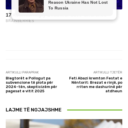
ARTIKULLI PARAPRAK
ARTIKULLI TJETËR
Blegtorët e Pollogut pa
Feti Abazi kremton Festat e
subvencione të plota për
Nëntorit: Brezat e rinjë, po
2024-tën, skepticizëm për
rriten me dashurinë për
pagesat e vitit 2025
atdheun
LAJME TË NGJAJSHME