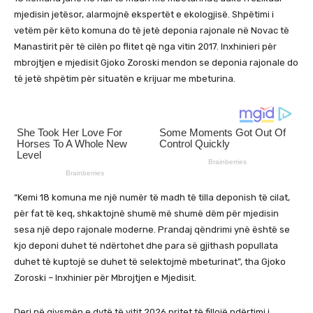
mjedisin jetësor, alarmojnë ekspertët e ekologjisë. Shpëtimi i
vetëm për këto komuna do të jetë deponia rajonale në Novac të
Manastirit për të cilën po flitet që nga vitin 2017. Inxhinieri për
mbrojtjen e mjedisit Gjoko Zoroski mendon se deponia rajonale do
të jetë shpëtim për situatën e krijuar me mbeturina.
“Kemi 18 komuna me një numër të madh të tilla deponish të cilat,
për fat të keq, shkaktojnë shumë më shumë dëm për mjedisin
sesa një depo rajonale moderne. Prandaj qëndrimi ynë është se
kjo deponi duhet të ndërtohet dhe para së gjithash popullata
duhet të kuptojë se duhet të selektojmë mbeturinat”, tha Gjoko
Zoroski – Inxhinier për Mbrojtjen e Mjedisit.
Deri në gjysmën e dytë të vitit 2026 pritet të fillojë ndërtimi i