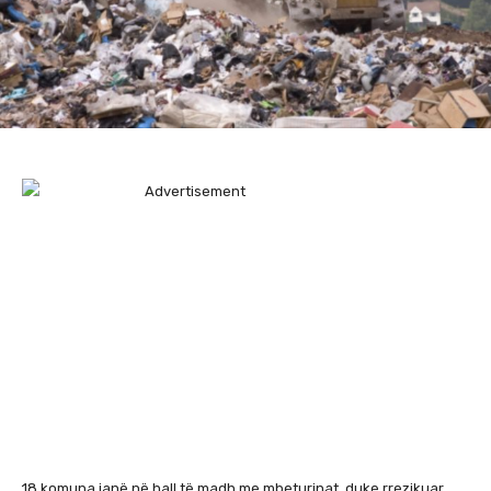
18 komuna janë në hall të madh me mbeturinat, duke rrezikuar