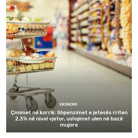
EKONOMI
Çmimet në korrik: Shpenzimet e jetesës rriten
2,3% në nivel vjetor, ushqimet ulen në bazë
mujore