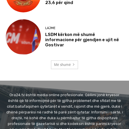
23,6 për qind
LAJME
LSDM kërkon më shumë
informacione për gjendjen e ujit në
Gostivar
Më shumë
Ora24.tv është media online profesionale. Qëllimi jonë kryesor
është që të informojmë për të gjitha problemet dhe sfidat me të
cilat ballafaqohen qytetarët e vendit, rajonit dhe më gjerë, duke i
dhënë përparësi në radhë të parë zërit qytetar. Informimi i saktë, i
drejtë, në kohë dhe duke iu përmbajtur të gjitha dispozitave
profesionale të gazetarisë si dhe kodeksin është parimi kryesor