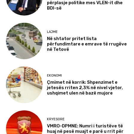
përplasje politike mes VLEN-it dhe
BDI-së
LAJME
Në shtator pritet lista
përfundimtare e emrave të rrugëve
në Tetovë
EKONOMI
Çmimet në korrik: Shpenzimet e
jetesës rriten 2,3% në nivel vjetor,
ushqimet ulen në bazë mujore
KRYESORE
VMRO-DPMNE: Numri i turistëve të
huaj në pesë muajt e parë u rrit për