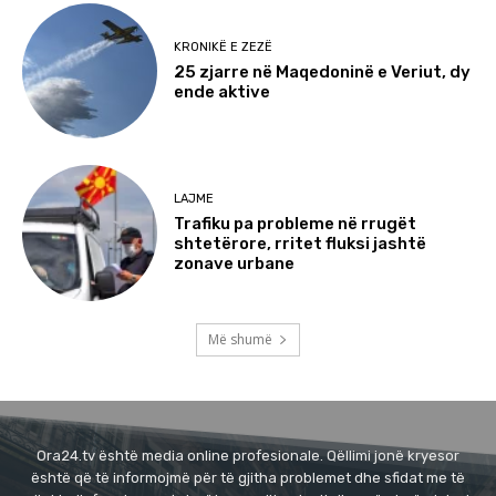
KRONIKË E ZEZË
25 zjarre në Maqedoninë e Veriut, dy
ende aktive
LAJME
Trafiku pa probleme në rrugët
shtetërore, rritet fluksi jashtë
zonave urbane
Më shumë
Ora24.tv është media online profesionale. Qëllimi jonë kryesor
është që të informojmë për të gjitha problemet dhe sfidat me të