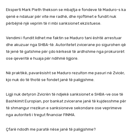
Eksperti Mark Pieth thekson se mbajtja e fondeve të Maduro-s ka
qenë e ndaluar për vite me radhë, dhe njoftimet e fundit nuk
përbëjnë një veprim të ri mbi sanksionet ekzistuese.
Vendimi i fundit lidhet me faktin se Maduro tani është arrestuar
dhe akuzuar nga SHBA-të. Autoritetet zvicerane po sigurohen që
të jenë të gatshme për çdo kërkesë të ardhshme nga prokurorët
ose qeveritë e huaja për ndihmë ligjore.
Në praktikë, pavarësisht se Maduro rezulton me pasuri në Zvicër,
kjo nuk do të thotë se fondet janë të paligjshme.
Ligji nuk detyron Zvicrën të ndjekë sanksionet e SHBA-ve ose të
Bashkimit Europian, por bankat zvicerane janë të kujdesshme për
të shmangur rrezikun e sanksioneve sekondare ose veprimeve
nga autoriteti i tregut financiar FINMA.
Çfarë ndodh me paratë nëse janë të paligjshme?