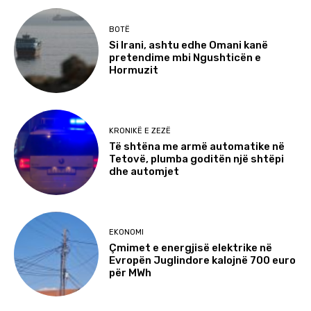
BOTË
Si Irani, ashtu edhe Omani kanë
pretendime mbi Ngushticën e
Hormuzit
KRONIKË E ZEZË
Të shtëna me armë automatike në
Tetovë, plumba goditën një shtëpi
dhe automjet
EKONOMI
Çmimet e energjisë elektrike në
Evropën Juglindore kalojnë 700 euro
për MWh