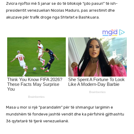
Zvicra njoftoi më 5 janar se do të bllokojë “çdo pasuri” të ish-
presidentit venezuelian Nicolas Maduro, pas arrestimit dhe
akuzave për trafik droge nga Shtetet e Bashkuara.
Masa u mor si një “parandalim” për të shmangur largimin e
mundshëm të fondeve jashtë vendit dhe ka përfshirë gjithashtu
36 qytetarë të tjerë venezuelianë.