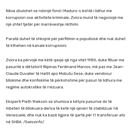
Nëse zbulohet se ndonjë fond i Maduro-s është i lidhur me
korrupsion ose aktivitete kriminale, Zvicra mund të negociojë me
një shtet tjetër për marrëveshje rikthimi.
Paratë duhet të shkojnë për përfitimin e popullsisë dhe nuk duhet
të kthehen në kanale korrupsioni.
Zvicra ka përvojë me këtë qasje që nga vitet 1980, duke filluar me
pasuritë e diktatorit filipinas Ferdinand Marcos, më pas me Jean-
Claude Duvalier të Haitit apo Mobutu Sese, duke vendosur
bllokime dhe konfiskime të përkohshme për pasuri të lidhura me
regjime autokratike të rrëzuara.
Eksperti Pieth thekson se shumica e këtyre pasurive do të
mbeten të bllokuara derisa të ketë një qeveri të stabilizuar në
Venezuelë, dhe nuk ka bazë ligjore të qartë për t’i transferuar ato
në SHBA. /Swissinfo/