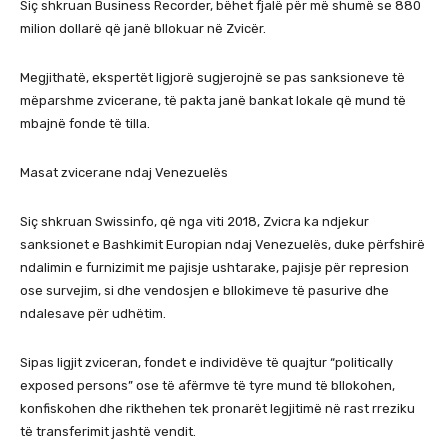
Siç shkruan Business Recorder, bëhet fjalë për më shumë se 880
milion dollarë që janë bllokuar në Zvicër.
Megjithatë, ekspertët ligjorë sugjerojnë se pas sanksioneve të
mëparshme zvicerane, të pakta janë bankat lokale që mund të
mbajnë fonde të tilla.
Masat zvicerane ndaj Venezuelës
Siç shkruan Swissinfo, që nga viti 2018, Zvicra ka ndjekur
sanksionet e Bashkimit Europian ndaj Venezuelës, duke përfshirë
ndalimin e furnizimit me pajisje ushtarake, pajisje për represion
ose survejim, si dhe vendosjen e bllokimeve të pasurive dhe
ndalesave për udhëtim.
Sipas ligjit zviceran, fondet e individëve të quajtur “politically
exposed persons” ose të afërmve të tyre mund të bllokohen,
konfiskohen dhe rikthehen tek pronarët legjitimë në rast rreziku
të transferimit jashtë vendit.