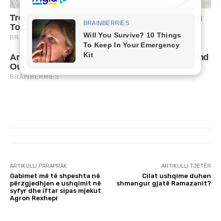
ARTIKULLI PARAPRAK
ARTIKULLI TJETËR
Gabimet më të shpeshta në
Cilat ushqime duhen
përzgjedhjen e ushqimit në
shmangur gjatë Ramazanit?
syfyr dhe iftar sipas mjekut
Agron Rexhepi