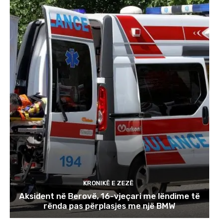
KRONIKË E ZEZË
Aksident në Berovë, 16-vjeçari me lëndime të
rënda pas përplasjes me një BMW