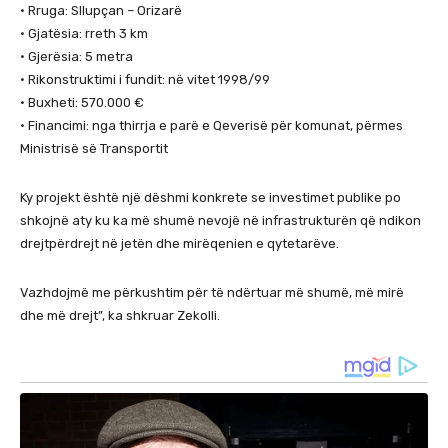
• Rruga: Sllupçan – Orizarë
• Gjatësia: rreth 3 km
• Gjerësia: 5 metra
• Rikonstruktimi i fundit: në vitet 1998/99
• Buxheti: 570.000 €
• Financimi: nga thirrja e parë e Qeverisë për komunat, përmes
Ministrisë së Transportit
Ky projekt është një dëshmi konkrete se investimet publike po
shkojnë aty ku ka më shumë nevojë në infrastrukturën që ndikon
drejtpërdrejt në jetën dhe mirëqenien e qytetarëve.
Vazhdojmë me përkushtim për të ndërtuar më shumë, më mirë
dhe më drejt”, ka shkruar Zekolli.