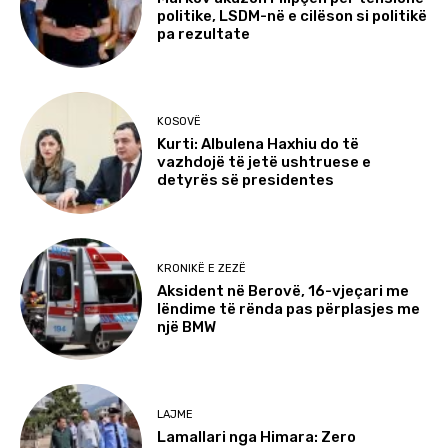
politike, LSDM-në e cilëson si politikë
pa rezultate
KOSOVË
Kurti: Albulena Haxhiu do të
vazhdojë të jetë ushtruese e
detyrës së presidentes
KRONIKË E ZEZË
Aksident në Berovë, 16-vjeçari me
lëndime të rënda pas përplasjes me
një BMW
LAJME
Lamallari nga Himara: Zero