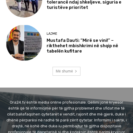
tolerancë ndaj shkeljeve, siguria e
turistëve prioritet
LAJME
Mustafa Dauti: “Mirë se vini!” –
rikthehet mbishkrimi në shqip në
tabelën kufitare
Më shumë
Ora24.tv është media online profesionale. Qëllimi jonë kryesor
është që të informojmë për të gjitha problemet dhe sfidat me të
cilat ballafaqohen qytetarët e vendit, rajonit dhe më gjerë, duke i
dhënë përparësi në radhë të parë zërit qytetar. Informimi i saktë, i
drejtë, në kohë dhe duke iu përmbajtur të gjitha dispozitave
profesionale të gazetarisë si dhe kodeksin është parimi kryesor