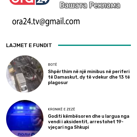
LAJMET E FUNDIT
BOTË
Shpërthim në një minibus në periferi
të Damaskut, dy të vdekur dhe 13 të
plagosur
KRONIKË E ZEZË
Goditi këmbësoren dhe u largua nga
vendi i aksidentit, arrestohet 19-
vjeçari nga Shkupi