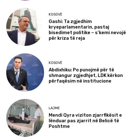
KOSOVË
Gashi: Ta zgjedhim
kryeparlamentarin, pastaj
bisedimet politike – s’kemi nevojë
për kriza të reja
KOSOVË
Abdixhiku: Po punojmë për të
shmangur zgjedhjet, LDK kërkon
përfaqësim në institucione
LAJME
Mendi Qyra viziton zjarrfikësit e
lënduar pas zjarrit në Belicë të
Poshtme