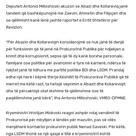
Deputeti Antonio Milloshoski akuzon se Abazi dhe Kollareviq janë
tandem që bashkëpunojnë me Zaevin, Ahmetin dhe Filipçen dhe
se qëllimisht kanë lënë jashtë raportet e Entit Shtetëror për
Revizion.
“Për Abazin dhe Kollareviqin konsiderojmë se nuk janë të denjë
për funksionin që të jenë në Prokurorinë Publike për ndjekjen e
krimit dhe korrupsionit, sepse që të dy kanë borxhe personale,
familjare ose politike për avancimin e tyre në karrierë, ndërsa të
njëjtat janë të lidhura me partitë politike BDI dhe LSDM. Prandaj
edhe një herë i bëjmë thirrje Këshillit të Prokurorëve Publikë që të
merret me këtë rast, ta hetojë veprimin e Abazit dhe Kollareviqit
dhe të përcaktojë cilat lëshime të qëllimshme ose të
paqëllimshme janë bërë”, tha Antonio Milloshoski, VMRO-DPMNE.
Kryeministri Hristijan Mickoski reagoi ashpër ndaj vendimit të
Prokurorisë për mbylljen e lëndës për mazutin, pas së cilës
menjëherë kontaktoi prokurorin publik Nenad Saveski. Për këtë,
nga LSDM thonë se një qasje e tillë e kryeministrit është