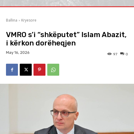
Ballina
Kryesore
VMRO s’i “shkëputet” Islam Abazit,
i kërkon dorëheqjen
May 16, 2026
97
0