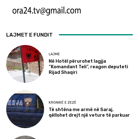
LAJMET E FUNDIT
LAJME
Në Hotël përurohet lagjja
“Komandant Teli”, reagon deputeti
Rijad Shaqiri
KRONIKË E ZEZË
Të shtëna me armë në Saraj,
qëllohet drejt një veture të parkuar