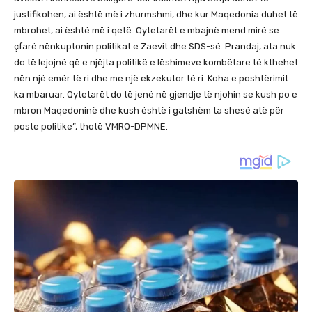
justifikohen, ai është më i zhurmshmi, dhe kur Maqedonia duhet të
mbrohet, ai është më i qetë. Qytetarët e mbajnë mend mirë se
çfarë nënkuptonin politikat e Zaevit dhe SDS-së. Prandaj, ata nuk
do të lejojnë që e njëjta politikë e lëshimeve kombëtare të kthehet
nën një emër të ri dhe me një ekzekutor të ri. Koha e poshtërimit
ka mbaruar. Qytetarët do të jenë në gjendje të njohin se kush po e
mbron Maqedoninë dhe kush është i gatshëm ta shesë atë për
poste politike”, thotë VMRO-DPMNE.