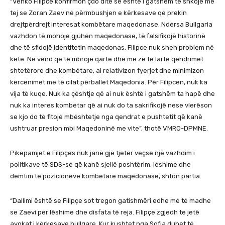
“Venko Filipce konfirmon çdo ditë se është i gatshëm të shkojë më
tej se Zoran Zaev në përmbushjen e kërkesave që prekin
drejtpërdrejt interesat kombëtare maqedonase. Ndërsa Bullgaria
vazhdon të mohojë gjuhën maqedonase, të falsifikojë historinë
dhe të sfidojë identitetin maqedonas, Filipce nuk sheh problem në
këtë. Në vend që të mbrojë qartë dhe me zë të lartë qëndrimet
shtetërore dhe kombëtare, ai relativizon fyerjet dhe minimizon
kërcënimet me të cilat përballet Maqedonia. Për Filipcen, nuk ka
vija të kuqe. Nuk ka çështje që ai nuk është i gatshëm ta hapë dhe
nuk ka interes kombëtar që ai nuk do ta sakrifikojë nëse vlerëson
se kjo do të fitojë mbështetje nga qendrat e pushtetit që kanë
ushtruar presion mbi Maqedoninë me vite”, thotë VMRO-DPMNE.
Pikëpamjet e Filipçes nuk janë gjë tjetër veçse një vazhdim i
politikave të SDS-së që kanë sjellë poshtërim, lëshime dhe
dëmtim të pozicioneve kombëtare maqedonase, shton partia.
“Dallimi është se Filipçe sot tregon gatishmëri edhe më të madhe
se Zaevi për lëshime dhe disfata të reja. Filipçe zgjedh të jetë
avokat i kërkesave bullgare. Kur kushtet nga Sofja duhet të