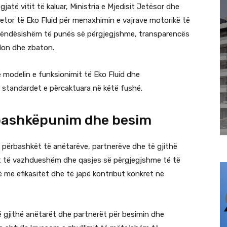
jatë vitit të kaluar, Ministria e Mjedisit Jetësor dhe
jetor të Eko Fluid për menaxhimin e vajrave motorikë të
 rëndësishëm të punës së përgjegjshme, transparencës
llon dhe zbaton.
 modelin e funksionimit të Eko Fluid dhe
e standardet e përcaktuara në këtë fushë.
 bashkëpunim dhe besim
të përbashkët të anëtarëve, partnerëve dhe të gjithë
t të vazhdueshëm dhe qasjes së përgjegjshme të të
ë me efikasitet dhe të japë kontribut konkret në
ë gjithë anëtarët dhe partnerët për besimin dhe