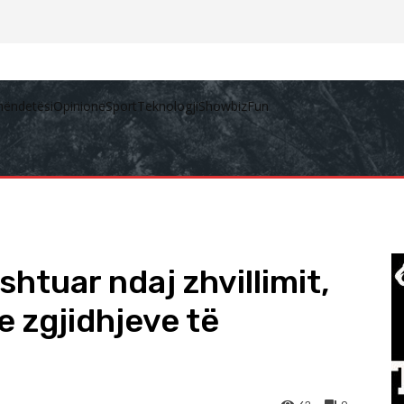
hëndetësi
Opinione
Sport
Teknologji
Showbiz
Fun
shtuar ndaj zhvillimit,
e zgjidhjeve të