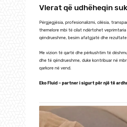
Vlerat që udhëheqin su
Përgjegjësia, profesionalizmi, cilësia, tran
themelore mbi të cilat ndërtohet veprimtaria 
qëndrueshme, besim afatgjatë dhe rezultate p
Me vizion të qartë dhe përkushtim të dëshmua
dhe të qëndrueshme, duke kontribuar në mbroj
qarkore në vend.
Eko Fluid – partner i sigurt për një të a