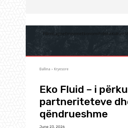
Fillimi
Lajme
Emisione
Ekonomi
Politikë
Kulturë
S
Ballina
Kryesore
Eko Fluid – i përku
partneriteteve dh
qëndrueshme
June 23, 2026