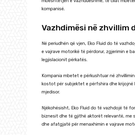
mbështetjen e vazhdueshme, të cilat mbeten 
kompanisë.
Vazhdimësi në zhvillim 
Në periudhën që vjen, Eko Fluid do të vazhdo
e vajrave motorikë të përdorur, zgjerimin e 
legjislacionit përkatës.
Kompania mbetet e përkushtuar në zhvillimin e
kostot për subjektet e përfshira dhe krijojn
mjedisor.
Njëkohësisht, Eko Fluid do të vazhdojë të fo
biznesit dhe të gjithë aktorët relevantë, me
dhe afatgjatë për menaxhimin e vajrave motor