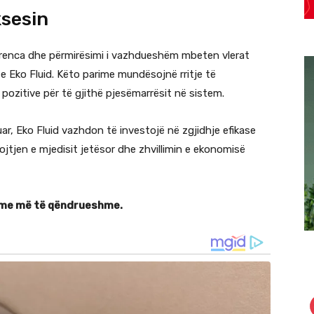
ksesin
sparenca dhe përmirësimi i vazhdueshëm mbeten vlerat
e Eko Fluid. Këto parime mundësojnë rritje të
ozitive për të gjithë pjesëmarrësit në sistem.
r, Eko Fluid vazhdon të investojë në zgjidhje efikase
tjen e mjedisit jetësor dhe zhvillimin e ekonomisë
rdhme më të qëndrueshme.