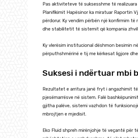
Pas aktiviteteve të suksesshme të realizuara g
Planifikimit Hapësinor ka miratuar Raportin V
përdorur. Ky vendim përbën një konfirmim të
dhe stabilitetit të sistemit që kompania zhvi
Ky vlerësim institucional dëshmon besimin në
përputhshmërinë e tij me kërkesat ligjore dh
Suksesi i ndërtuar mbi
Rezultatet e arritura janë fryt i angazhimit 
pjesëmarrësve në sistem. Falë bashkëpunimi
gjitha palëve, sistemi vazhdon të funksionoj
mbrojtjen e mjedisit.
Eko Fluid shpreh mirënjohje të veçantë për t