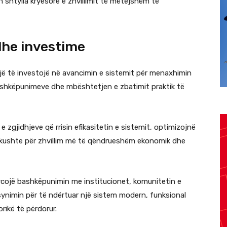
shtylla kryesore e zhvillimit të mëtejshëm të
dhe investime
jë të investojë në avancimin e sistemit për menaxhimin
bashkëpunimeve dhe mbështetjen e zbatimit praktik të
 zgjidhjeve që rrisin efikasitetin e sistemit, optimizojnë
ë kushte për zhvillim më të qëndrueshëm ekonomik dhe
rcojë bashkëpunimin me institucionet, komunitetin e
 synimin për të ndërtuar një sistem modern, funksional
ikë të përdorur.