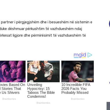
si partner i përgjegjshëm dhe i besueshëm në sistemin e
, duke dëshmuar përkushtim të vazhdueshëm ndaj
ërkesat ligjore dhe përmirësimit të vazhdueshëm të