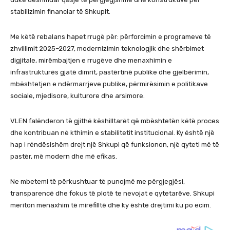
stabilizimin financiar të Shkupit.
Me këtë rebalans hapet rrugë për: përforcimin e programeve të
zhvillimit 2025–2027, modernizimin teknologjik dhe shërbimet
digjitale, mirëmbajtjen e rrugëve dhe menaxhimin e
infrastrukturës gjatë dimrit, pastërtinë publike dhe gjelbërimin,
mbështetjen e ndërmarrjeve publike, përmirësimin e politikave
sociale, mjedisore, kulturore dhe arsimore.
VLEN falënderon të gjithë këshilltarët që mbështetën këtë proces
dhe kontribuan në kthimin e stabilitetit institucional. Ky është një
hap i rëndësishëm drejt një Shkupi që funksionon, një qyteti më të
pastër, më modern dhe më efikas.
Ne mbetemi të përkushtuar të punojmë me përgjegjësi,
transparencë dhe fokus të plotë te nevojat e qytetarëve. Shkupi
meriton menaxhim të mirëfilltë dhe ky është drejtimi ku po ecim.