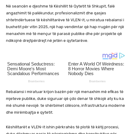
Në seancën e djeshme të Këshillit të Qytetit të Shkupit, falë
angazhimit të palëkundur, profesionalizmit dhe qasjes
shtetndërtuese të këshilltarëve të VLEN-it, u miratua rebalansi i
buxhetit për vitin 2025, një hap vendimtar që hap rrugën për një
menaxhim më të mençur të parasë publike dhe për projekte që
ndikojnë drejtpërdrejt në jetën e qytetarëve.
Rebalansi i miratuar krijon bazën për një menaxhim më efikas të
mjeteve publike, duke siguruar që çdo denar të shkojë aty ku ka
më shumë nevojë: te shërbimet cilësore, infrastruktura moderne
dhe mirëmbajtja e qytetit.
Këshilltarët e VLEN-it ishin përkrahës të plotë të këtij procesi,
duke dëshmuar qasje të përgjegjshme dhe konstruktive për