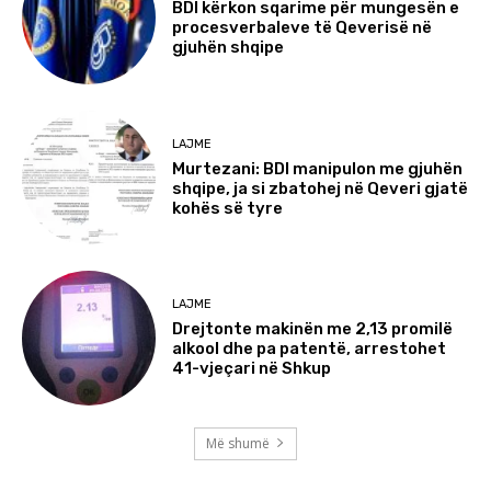
BDI kërkon sqarime për mungesën e
procesverbaleve të Qeverisë në
gjuhën shqipe
LAJME
Murtezani: BDI manipulon me gjuhën
shqipe, ja si zbatohej në Qeveri gjatë
kohës së tyre
LAJME
Drejtonte makinën me 2,13 promilë
alkool dhe pa patentë, arrestohet
41-vjeçari në Shkup
Më shumë