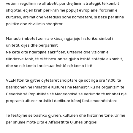
vetëm rregullimin e alfabetit, por drejtimin strategjik të kombit
shqiptar: ecjen krah për krah me popujt evropianë, forcimin e
kulturës, arsimit dhe vetëdijes sonë kombëtare, si bazë për lirinë
politike dhe zhvillimin shoqëror.
Manastiri mbetet zemra e kësaj ngjarjeje historike, simbol i
unitetit, dijes dhe përparimit.
Në këtë ditë nderojmë sakrificën, urtësinë dhe vizionin e
rilindasve tanë, të cilët besuan se gjuha është shtëpia e kombit,
dhe se një komb i arsimuar është një komb i lirë.
VLEN fton të gjithë qytetarët shqiptarë që sot nga ora 19:00, të
bashkohen në Pallatin e Kulturës në Manastir, ku në organizim të
Qeverisë së Republikës së Maqedonisë së Veriut do të mbahet një
program kulturor-artistik i dedikuar kësaj feste madhështore.
Të festojmë së bashku gjuhën, kulturën dhe historinë tonë. Urime
për shumë mote Dita e Alfabetit të Gjuhës Shqipe!