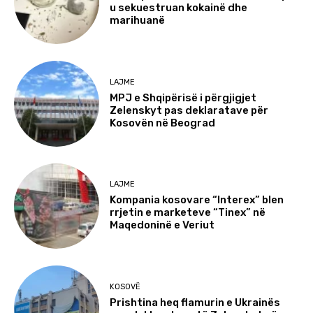
u sekuestruan kokainë dhe
marihuanë
LAJME
MPJ e Shqipërisë i përgjigjet
Zelenskyt pas deklaratave për
Kosovën në Beograd
LAJME
Kompania kosovare “Interex” blen
rrjetin e marketeve “Tinex” në
Maqedoninë e Veriut
KOSOVË
Prishtina heq flamurin e Ukrainës