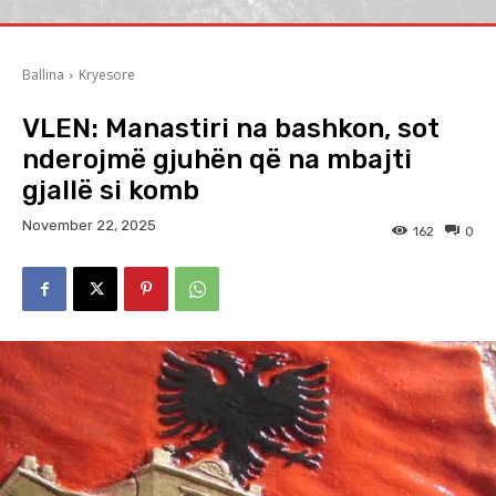
Ballina
Kryesore
VLEN: Manastiri na bashkon, sot
nderojmë gjuhën që na mbajti
gjallë si komb
November 22, 2025
162
0