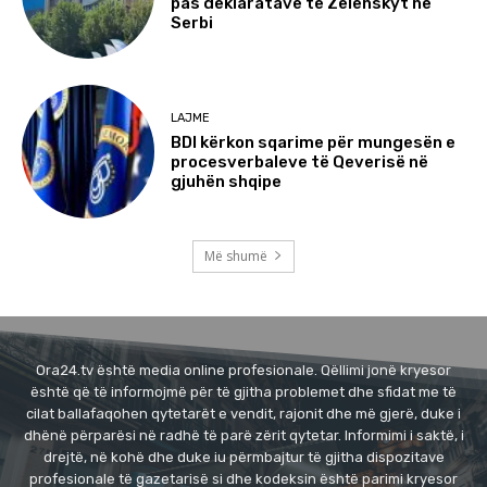
pas deklaratave të Zelenskyt në
Serbi
LAJME
BDI kërkon sqarime për mungesën e
procesverbaleve të Qeverisë në
gjuhën shqipe
Më shumë
Ora24.tv është media online profesionale. Qëllimi jonë kryesor
është që të informojmë për të gjitha problemet dhe sfidat me të
cilat ballafaqohen qytetarët e vendit, rajonit dhe më gjerë, duke i
dhënë përparësi në radhë të parë zërit qytetar. Informimi i saktë, i
drejtë, në kohë dhe duke iu përmbajtur të gjitha dispozitave
profesionale të gazetarisë si dhe kodeksin është parimi kryesor