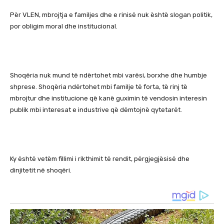
Për VLEN, mbrojtja e familjes dhe e rinisë nuk është slogan politik,
por obligim moral dhe institucional.
Shoqëria nuk mund të ndërtohet mbi varësi, borxhe dhe humbje
shprese. Shoqëria ndërtohet mbi familje të forta, të rinj të
mbrojtur dhe institucione që kanë guximin të vendosin interesin
publik mbi interesat e industrive që dëmtojnë qytetarët.
Ky është vetëm fillimi i rikthimit të rendit, përgjegjësisë dhe
dinjitetit në shoqëri.