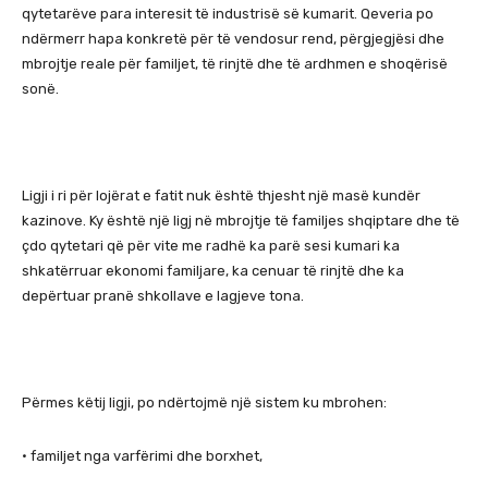
qytetarëve para interesit të industrisë së kumarit. Qeveria po
ndërmerr hapa konkretë për të vendosur rend, përgjegjësi dhe
mbrojtje reale për familjet, të rinjtë dhe të ardhmen e shoqërisë
sonë.
Ligji i ri për lojërat e fatit nuk është thjesht një masë kundër
kazinove. Ky është një ligj në mbrojtje të familjes shqiptare dhe të
çdo qytetari që për vite me radhë ka parë sesi kumari ka
shkatërruar ekonomi familjare, ka cenuar të rinjtë dhe ka
depërtuar pranë shkollave e lagjeve tona.
Përmes këtij ligji, po ndërtojmë një sistem ku mbrohen:
• familjet nga varfërimi dhe borxhet,