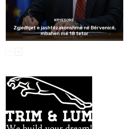
KRYESORE
Zgjedhjet e jashtëzakonshme në Bërvenicë,
mbahen më 18 tetor