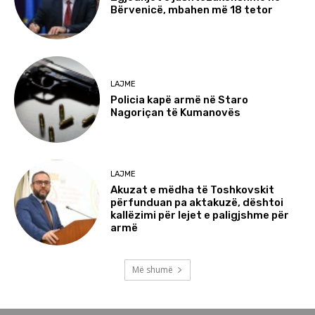
Bërvenicë, mbahen më 18 tetor
LAJME
Policia kapë armë në Staro
Nagoriçan të Kumanovës
LAJME
Akuzat e mëdha të Toshkovskit
përfunduan pa aktakuzë, dështoi
kallëzimi për lejet e paligjshme për
armë
Më shumë