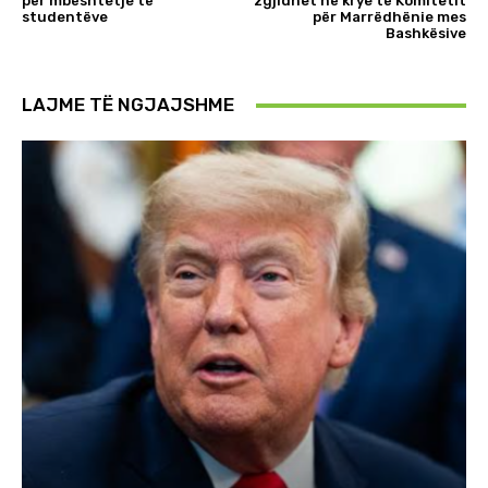
për mbështetje të
zgjidhet në krye të Komitetit
studentëve
për Marrëdhënie mes
Bashkësive
LAJME TË NGJAJSHME