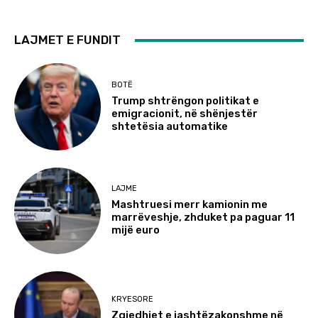
LAJMET E FUNDIT
BOTË
Trump shtrëngon politikat e
emigracionit, në shënjestër
shtetësia automatike
LAJME
Mashtruesi merr kamionin me
marrëveshje, zhduket pa paguar 11
mijë euro
KRYESORE
Zgjedhjet e jashtëzakonshme në