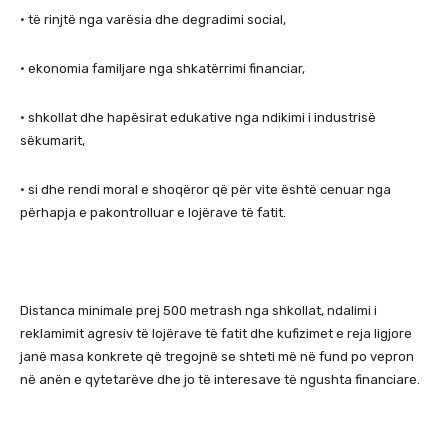
• të rinjtë nga varësia dhe degradimi social,
• ekonomia familjare nga shkatërrimi financiar,
• shkollat dhe hapësirat edukative nga ndikimi i industrisë
sëkumarit,
• si dhe rendi moral e shoqëror që për vite është cenuar nga
përhapja e pakontrolluar e lojërave të fatit.
Distanca minimale prej 500 metrash nga shkollat, ndalimi i
reklamimit agresiv të lojërave të fatit dhe kufizimet e reja ligjore
janë masa konkrete që tregojnë se shteti më në fund po vepron
në anën e qytetarëve dhe jo të interesave të ngushta financiare.