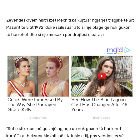
Zëvendëskryeministri Izet Mexhiti ka kujtuar ngjarjet tragjike të Bit
Pazarit të vitit 1992, duke i cilësuar ato si një plagë që nuk guxon
të harrohet dhe si një mesazh për drejtësi e barazi.
“Sot e shkruam në gur, një ngjarje që nuk guxon të harrohet
kurrë,” ka theksuar Mexhiti në statusin e tij, pas vendosjes së