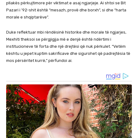
pllakës përkujtimore për viktimat e asaj ngjarjeje. Ai shtoi se Bit
Pazari i ’92-shit është “mesazh, provë dhe borxh”, si dhe “harta
morale e shqiptarëve”.
Duke reflektuar mbi rëndësinë historike dhe morale të ngjarjes,
Mexhiti theksoi se përgjigjja më e denjë është ndërtimi i
institucioneve të forta dhe një drejtësi që nuk përkulet. “Vetëm
kështu u jepet kuptim sakrificave dhe sigurohet që padrejtësia të
mos përsëritet kurrë,” përfundoi ai.