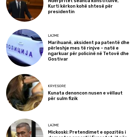
Ndërpritet seanca konstituive,
Kurti kërkon kohë shtesë për
presidentin
LAJME
Marihuanë, aksident pa patentë dhe
përleshje mes të rinjve – natë e
ngarkuar për policinë në Tetovë dhe
Gostivar
KRYESORE
Kunata denoncon nusen e vëllaut
për sulm fizik
LAJME
Mickoski: Pretendimet e opozitës i