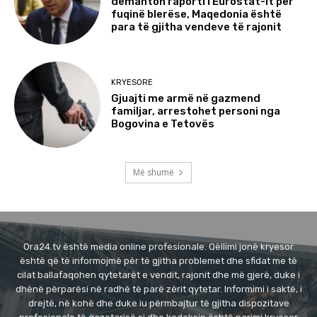
demanton raporti i Eurostat-it për
fuqinë blerëse, Maqedonia është
para të gjitha vendeve të rajonit
KRYESORE
Gjuajti me armë në gazmend
familjar, arrestohet personi nga
Bogovina e Tetovës
Më shumë
Ora24.tv është media online profesionale. Qëllimi jonë kryesor
është që të informojmë për të gjitha problemet dhe sfidat me të
cilat ballafaqohen qytetarët e vendit, rajonit dhe më gjerë, duke i
dhënë përparësi në radhë të parë zërit qytetar. Informimi i saktë, i
drejtë, në kohë dhe duke iu përmbajtur të gjitha dispozitave