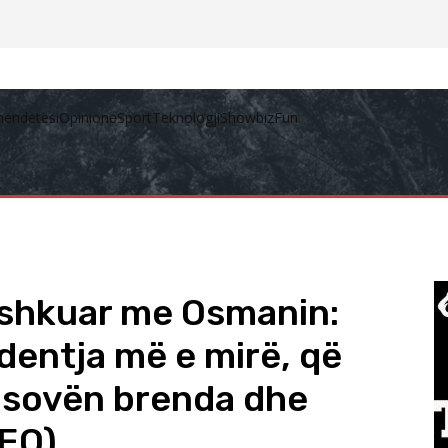
hëndetësi
Opinione
Sport
Teknologji
Showbiz
Fun
ashkuar me Osmanin:
identja më e mirë, që
osovën brenda dhe
DEO)