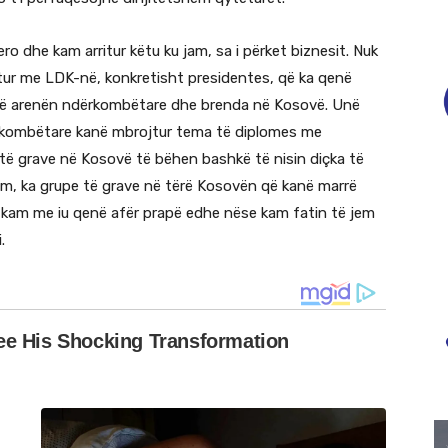
o dhe kam arritur këtu ku jam, sa i përket biznesit. Nuk
jitur me LDK-në, konkretisht presidentes, që ka qenë
 në arenën ndërkombëtare dhe brenda në Kosovë. Unë
rkombëtare kanë mbrojtur tema të diplomes me
të grave në Kosovë të bëhen bashkë të nisin diçka të
tim, ka grupe të grave në tërë Kosovën që kanë marrë
që kam me iu qenë afër prapë edhe nëse kam fatin të jem
.