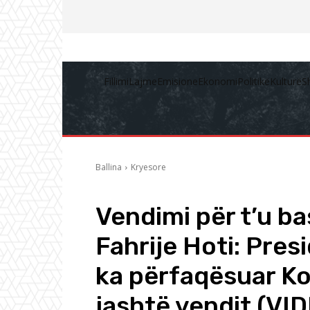
Fillimi
Lajme
Emisione
Ekonomi
Politikë
Kulturë
S
Ballina
Kryesore
Vendimi për t’u b
Fahrije Hoti: Pres
ka përfaqësuar K
jashtë vendit (VI