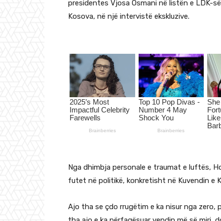
presidentes Vjosa Osmani në listën e LDK-së,
Kosova, në një intervistë ekskluzive.
Nga dhimbja personale e traumat e luftës, Ho
futet në politikë, konkretisht në Kuvendin e 
Ajo tha se çdo rrugëtim e ka nisur nga zero, 
tha ajo e ka përfaqësuar vendin më së miri, d