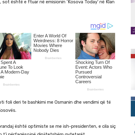
 sot është e ftuar në emisionin ‘Kosova Today’ në Klan
ti foli deri te bashkimi me Osmanin dhe vendimi që të
Kosovës.
prandaj është optimiste se me ish-presidenten, e cila siç
o t’i përfaqësojnë dinjitetshëm qytetarët.