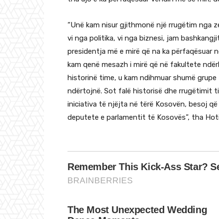
“Unë kam nisur gjithmonë një rrugëtim nga zer
vi nga politika, vi nga biznesi, jam bashkang
presidentja më e mirë që na ka përfaqësuar
kam qenë mesazh i mirë që në fakultete ndë
historinë time, u kam ndihmuar shumë grupe 
ndërtojnë. Sot falë historisë dhe rrugëtimit 
iniciativa të njëjta në tërë Kosovën, besoj 
deputete e parlamentit të Kosovës”, tha Hoti