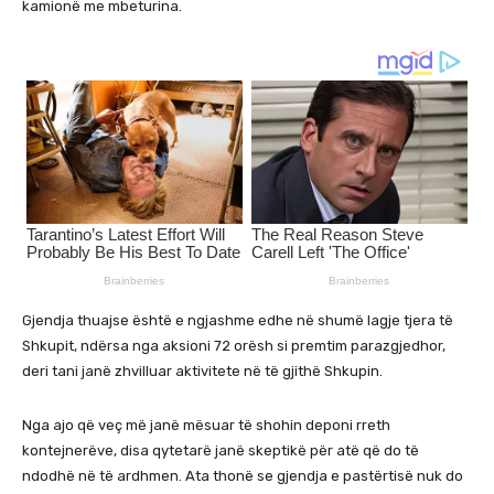
kamionë me mbeturina.
Gjendja thuajse është e ngjashme edhe në shumë lagje tjera të
Shkupit, ndërsa nga aksioni 72 orësh si premtim parazgjedhor,
deri tani janë zhvilluar aktivitete në të gjithë Shkupin.
Nga ajo që veç më janë mësuar të shohin deponi rreth
kontejnerëve, disa qytetarë janë skeptikë për atë që do të
ndodhë në të ardhmen. Ata thonë se gjendja e pastërtisë nuk do