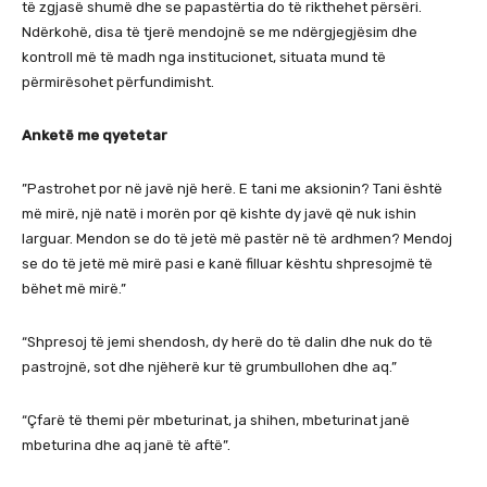
të zgjasë shumë dhe se papastërtia do të rikthehet përsëri.
Ndërkohë, disa të tjerë mendojnë se me ndërgjegjësim dhe
kontroll më të madh nga institucionet, situata mund të
përmirësohet përfundimisht.
Anketë me qyetetar
”Pastrohet por në javë një herë. E tani me aksionin? Tani është
më mirë, një natë i morën por që kishte dy javë që nuk ishin
larguar. Mendon se do të jetë më pastër në të ardhmen? Mendoj
se do të jetë më mirë pasi e kanë filluar kështu shpresojmë të
bëhet më mirë.”
“Shpresoj të jemi shendosh, dy herë do të dalin dhe nuk do të
pastrojnë, sot dhe njëherë kur të grumbullohen dhe aq.”
“Çfarë të themi për mbeturinat, ja shihen, mbeturinat janë
mbeturina dhe aq janë të aftë”.