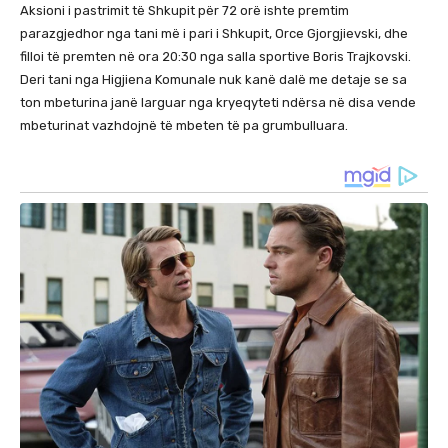
Aksioni i pastrimit të Shkupit për 72 orë ishte premtim
parazgjedhor nga tani më i pari i Shkupit, Orce Gjorgjievski, dhe
filloi të premten në ora 20:30 nga salla sportive Boris Trajkovski.
Deri tani nga Higjiena Komunale nuk kanë dalë me detaje se sa
ton mbeturina janë larguar nga kryeqyteti ndërsa në disa vende
mbeturinat vazhdojnë të mbeten të pa grumbulluara.