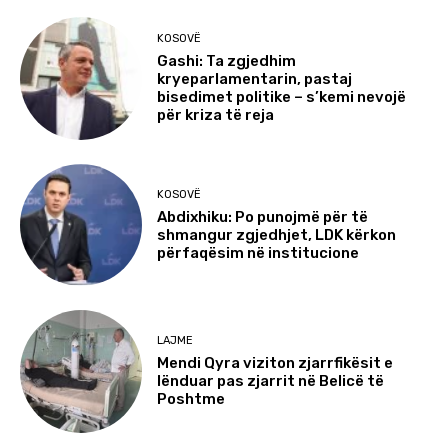
KOSOVË
Gashi: Ta zgjedhim
kryeparlamentarin, pastaj
bisedimet politike – s’kemi nevojë
për kriza të reja
KOSOVË
Abdixhiku: Po punojmë për të
shmangur zgjedhjet, LDK kërkon
përfaqësim në institucione
LAJME
Mendi Qyra viziton zjarrfikësit e
lënduar pas zjarrit në Belicë të
Poshtme