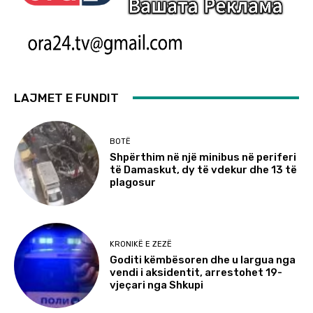
LAJMET E FUNDIT
BOTË
Shpërthim në një minibus në periferi
të Damaskut, dy të vdekur dhe 13 të
plagosur
KRONIKË E ZEZË
Goditi këmbësoren dhe u largua nga
vendi i aksidentit, arrestohet 19-
vjeçari nga Shkupi