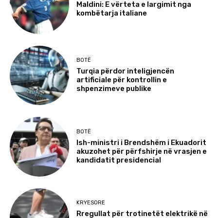
Maldini: E vërteta e largimit nga
kombëtarja italiane
BOTË
Turqia përdor inteligjencën
artificiale për kontrollin e
shpenzimeve publike
BOTË
Ish-ministri i Brendshëm i Ekuadorit
akuzohet për përfshirje në vrasjen e
kandidatit presidencial
KRYESORE
Rregullat për trotinetët elektrikë në