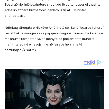
Besoj që kjo linjë buxhetore shpejt do të editohet por gjithashtu
edhe linjat tjera buxhetore”, deklaroi Azir Aliu, ministër i
shëndetësisë.
Ndërkaq, Shoqata e Mjekëve Amë thotë se i kanë “duart e lidhura”
për shkak të mungesës së pajisjeve diagnostikuese dhe kërkojnë
më shumë kompetenca, në mënyrë që pacientët të mund të
marrin terapinë e nevojshme në fazat e hershme të
sëmundjes./Alsat.mk