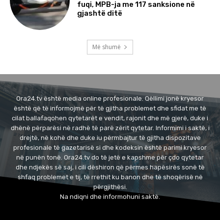
fuqi, MPB-ja me 117 sanksione në
gjashtë ditë
Më shumë
Ora24.tv është media online profesionale. Qëllimi jonë kryesor
është që të informojmë për të gjitha problemet dhe sfidat me të
cilat ballafaqohen qytetarët e vendit, rajonit dhe më gjerë, duke i
dhënë përparësi në radhë të parë zërit qytetar. Informimi i saktë, i
drejtë, në kohë dhe duke iu përmbajtur të gjitha dispozitave
profesionale të gazetarisë si dhe kodeksin është parimi kryesor
në punën tonë. Ora24.tv do të jetë e kapshme për çdo qytetar
dhe ndjekës së saj, i cili dëshiron që përmes hapësirës sonë të
shfaq problemet e tij, të rrethit ku banon dhe të shoqërisë në
përgjithësi.
Na ndiqni dhe informohuni saktë.