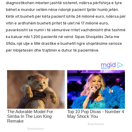
diagnostikohen mbeten jashtë sistemit, ndërsa përfshirja e tyre
bëhet e mundur vetëm nëse ndonjë pacient tjetër humb jetën.
Këtë vit buxheti për këta pacient ishte 24 milionë euro, ndërsa për
vitin e ardhshëm buxheti pritet të ulet në 17 milionë euro,
pavarësisht se numri i të sëmurëve rritet vazhdimisht dhe tashmë
ka kaluar mbi 1.200 pacientë në vend. Sipas Shoqatës Jeta me
Sfida, një ulje e tillë drastike e buxhetit ngre shqetësime serioze
për mbijetesën dhe trajtimin e duhur të pacientëve.