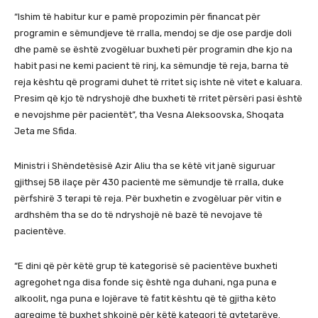
“Ishim të habitur kur e pamë propozimin për financat për
programin e sëmundjeve të rralla, mendoj se dje ose pardje doli
dhe pamë se është zvogëluar buxheti për programin dhe kjo na
habit pasi ne kemi pacient të rinj, ka sëmundje të reja, barna të
reja kështu që programi duhet të rritet siç ishte në vitet e kaluara.
Presim që kjo të ndryshojë dhe buxheti të rritet përsëri pasi është
e nevojshme për pacientët”, tha Vesna Aleksoovska, Shoqata
Jeta me Sfida.
Ministri i Shëndetësisë Azir Aliu tha se këtë vit janë siguruar
gjithsej 58 ilaçe për 430 pacientë me sëmundje të rralla, duke
përfshirë 3 terapi të reja. Për buxhetin e zvogëluar për vitin e
ardhshëm tha se do të ndryshojë në bazë të nevojave të
pacientëve.
“E dini që për këtë grup të kategorisë së pacientëve buxheti
agregohet nga disa fonde siç është nga duhani, nga puna e
alkoolit, nga puna e lojërave të fatit kështu që të gjitha këto
agregime të buxhet shkojnë për këtë kategori të qytetarëve.