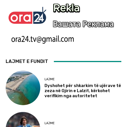
LAJMET E FUNDIT
LAJME
Dyshohet për shkarkim të ujërave të
zeza në Gjirin e Lalzit, kërkohet
verifikim nga autoritetet
LAJME