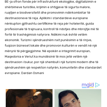
BE-ja ofron fonde për infrastrukturë ekologjike, digjitalizimin e
shërbimeve turistike, krijimin e shtigjeve të sigurta malore,
ruajtjen e biodiversitetit dhe promovimin ndërkombëtar të
destinacioneve të reja. Aplikimi i standardeve europiane
nënkupton gjithashtu certifikime të reja për hoteleritë, guida
profesionale të trajnuara, kontroll të ndotjes dhe mbrojtje më të
fortë të trashëgimisë natyrore. Ndikimi nuk është vetëm
ekonomik. Turizmi i qëndrueshëm nxit punësimin e të rinjve,
fuqizon bizneset lokale dhe promovon kulturën e vendit në një
mënyrë të përgjegjshme. Në epokën e integrimit europian,
Maqedonia e Veriut ka mundësinë të mos jetë vetëm një
destinacion i bukur, por një shembull i një turizmi modern dhe të
qëndrueshëm që respekton natyrën, komunitetin dhe standardet
evropiane. Dardan Osmani