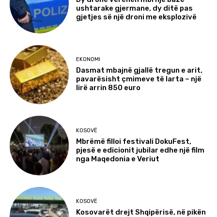
ushtarake gjermane, dy ditë pas
gjetjes së një droni me eksplozivë
EKONOMI
Dasmat mbajnë gjallë tregun e arit,
pavarësisht çmimeve të larta – një
lirë arrin 850 euro
KOSOVË
Mbrëmë filloi festivali DokuFest,
pjesë e edicionit jubilar edhe një film
nga Maqedonia e Veriut
KOSOVË
Kosovarët drejt Shqipërisë, në pikën