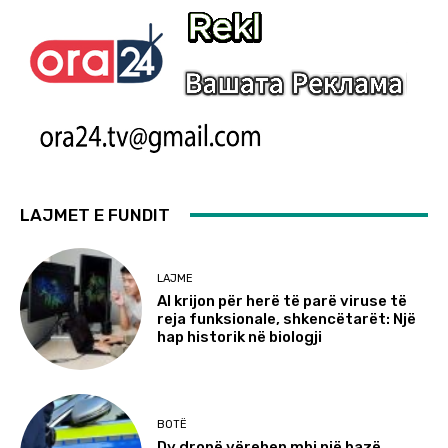
LAJMET E FUNDIT
LAJME
AI krijon për herë të parë viruse të
reja funksionale, shkencëtarët: Një
hap historik në biologji
BOTË
Dy dronë vërehen mbi një bazë