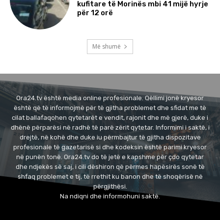
kufitare të Morinës mbi 41 mijë hyrje
për 12 orë
Më shumë
Ora24.tv është media online profesionale. Qëllimi jonë kryesor
është që të informojmë për të gjitha problemet dhe sfidat me të
cilat ballafaqohen qytetarët e vendit, rajonit dhe më gjerë, duke i
dhënë përparësi në radhë të parë zërit qytetar. Informimi i saktë, i
drejtë, në kohë dhe duke iu përmbajtur të gjitha dispozitave
profesionale të gazetarisë si dhe kodeksin është parimi kryesor
në punën tonë. Ora24.tv do të jetë e kapshme për çdo qytetar
dhe ndjekës së saj, i cili dëshiron që përmes hapësirës sonë të
shfaq problemet e tij, të rrethit ku banon dhe të shoqërisë në
përgjithësi.
Na ndiqni dhe informohuni saktë.