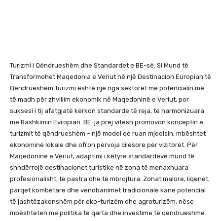
Turizmi i Qëndrueshëm dhe Standardet e BE-së: Si Mund të
Transformohet Maqedonia e Veriut në një Destinacion Europian të
Qëndrueshëm Turizmi është një nga sektorët me potencialin më
të madh për zhvillim ekonomik në Maqedoninë e Veriut, por
suksesi i tij afatgjatë kërkon standarde të reja, të harmonizuara
me Bashkimin Evropian. BE-ja prej vitesh promovon konceptin e
turizmit të qëndrueshëm – një model që ruan mjedisin, mbështet
ekonominë lokale dhe ofron përvoja cilësore për vizitorët. Për
Maqedoninë e Veriut, adaptimi i këtyre standardeve mund të
shndërrojë destinacionet turistike në zona të menaxhuara
profesionalisht, të pastra dhe të mbrojtura. Zonat malore, liqenet,
parqet kombëtare dhe vendbanimet tradicionale kanë potencial
të jashtëzakonshëm për eko-turizëm dhe agroturizëm, nëse
mbështeten me politika të qarta dhe investime të qëndrueshme.