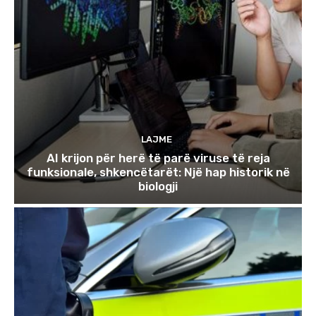
LAJME
AI krijon për herë të parë viruse të reja
funksionale, shkencëtarët: Një hap historik në
biologji