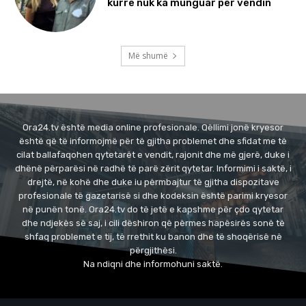
kurrë nuk ka munguar për vendin
Më shumë
Ora24.tv është media online profesionale. Qëllimi jonë kryesor
është që të informojmë për të gjitha problemet dhe sfidat me të
cilat ballafaqohen qytetarët e vendit, rajonit dhe më gjerë, duke i
dhënë përparësi në radhë të parë zërit qytetar. Informimi i saktë, i
drejtë, në kohë dhe duke iu përmbajtur të gjitha dispozitave
profesionale të gazetarisë si dhe kodeksin është parimi kryesor
në punën tonë. Ora24.tv do të jetë e kapshme për çdo qytetar
dhe ndjekës së saj, i cili dëshiron që përmes hapësirës sonë të
shfaq problemet e tij, të rrethit ku banon dhe të shoqërisë në
përgjithësi.
Na ndiqni dhe informohuni saktë.