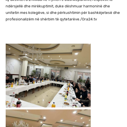
ndërsjellë dhe mirëkuptimit, duke dëshmuar harmoninë dhe
unitetin mes kolegëve, si dhe përkushtimin për bashkëjetesë dhe
profesionalizëm në shërbim të qytetarëve./Ora24.tv