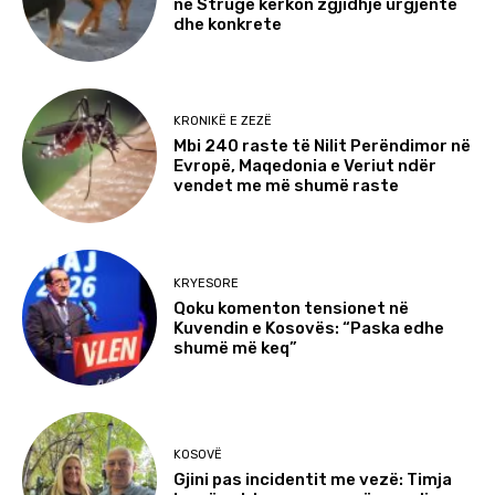
në Strugë kërkon zgjidhje urgjente
dhe konkrete
KRONIKË E ZEZË
Mbi 240 raste të Nilit Perëndimor në
Evropë, Maqedonia e Veriut ndër
vendet me më shumë raste
KRYESORE
Qoku komenton tensionet në
Kuvendin e Kosovës: “Paska edhe
shumë më keq”
KOSOVË
Gjini pas incidentit me vezë: Timja