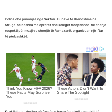
Policë dhe punonjës nga Sektori i Punëve të Brendshme në
Strugë, së bashku me eprorët dhe kolegët maqedonas, në shenjë
respekti për muajin e shenjtë të Ramazanit, organizuan një iftar
të përbashkët.
Ky aktivitet u zhvillua në frymën e bashkëpunimit, respektit të