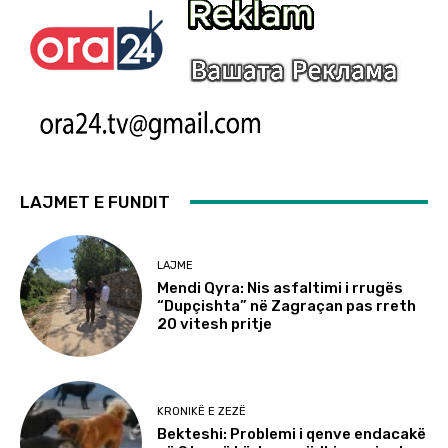
LAJMET E FUNDIT
LAJME
Mendi Qyra: Nis asfaltimi i rrugës
“Dupçishta” në Zagraçan pas rreth
20 vitesh pritje
KRONIKË E ZEZË
Bekteshi: Problemi i qenve endacakë