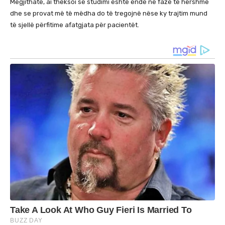
Megjithatë, ai theksoi se studimi është ende në fazë të hershme
dhe se provat më të mëdha do të tregojnë nëse ky trajtim mund
të sjellë përfitime afatgjata për pacientët.