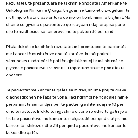
Rezultatet, të prezantuara në takimin e Shoqatës Amerikane të
Onkologjisë Klinike në Çikago, treguan se tumoret u zvogëluan te
rreth një e treta e pacientëve që morën kombinimin e trajtimit. Më
shumë se gjysma e pacientëve që reaguan ndaj terapisë panë
ulje të madhësisë së tumoreve me të paktën 30 për qind.
Pilula duket se ka dhënë rezultatet më premtuese te pacientët
me kancer të mushkërive dhe të zorrëve, ku përparimi i
sëmundjes u ndal për të paktën gjashtë muaj te më shumë se
gjysma e pacientëve. Po ashtu, u raportuan shumë pak efekte
anësore.
Te pacientët me kancer të qafës së mitrës, shumë prej të cilëve
diagnostikohen në faza të vona, ilaçi ndihmoi në ngadalësimin e
përparimit të sëmundjes për të paktën gjashtë muaj në 18 për
qind të rasteve. Efekte të ngjashme u vunë re edhe te gati një e
treta e pacientëve me kancer të mëlçisë, 36 për qind e atyre me
kancer të fshikëzës dhe 38 për qind e pacientëve me kancer të
kokës dhe qafës.