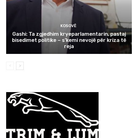
KOSOVË
Gashi: Ta zgjedhim kryeparlamentarin, pastaj
bisedimet politike – s’kemi nevojë për kriza të
reja