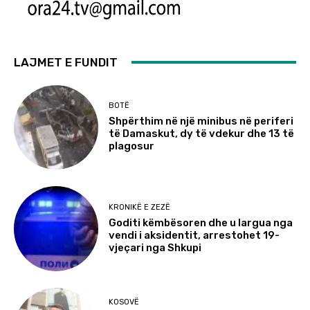
LAJMET E FUNDIT
BOTË
Shpërthim në një minibus në periferi
të Damaskut, dy të vdekur dhe 13 të
plagosur
KRONIKË E ZEZË
Goditi këmbësoren dhe u largua nga
vendi i aksidentit, arrestohet 19-
vjeçari nga Shkupi
KOSOVË