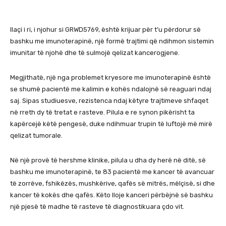
Ilaçi i ri, i njohur si GRWD5769, është krijuar për t’u përdorur së
bashku me imunoterapinë, një formë trajtimi që ndihmon sistemin
imunitar të njohë dhe të sulmojë qelizat kancerogjene.
Megjithatë, një nga problemet kryesore me imunoterapinë është
se shumë pacientë me kalimin e kohës ndalojnë së reaguari ndaj
saj. Sipas studiuesve, rezistenca ndaj këtyre trajtimeve shfaqet
në rreth dy të tretat e rasteve. Pilula e re synon pikërisht ta
kapërcejë këtë pengesë, duke ndihmuar trupin të luftojë më mirë
qelizat tumorale.
Në një provë të hershme klinike, pilula u dha dy herë në ditë, së
bashku me imunoterapinë, te 83 pacientë me kancer të avancuar
të zorrëve, fshikëzës, mushkërive, qafës së mitrës, mëlçisë, si dhe
kancer të kokës dhe qafës. Këto lloje kanceri përbëjnë së bashku
një pjesë të madhe të rasteve të diagnostikuara çdo vit.