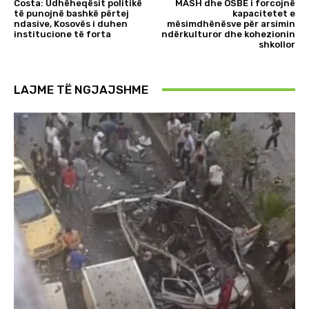
Costa: Udhëheqësit politikë
MASH dhe OSBE i forcojnë
të punojnë bashkë përtej
kapacitetet e
ndasive, Kosovës i duhen
mësimdhënësve për arsimin
institucione të forta
ndërkulturor dhe kohezionin
shkollor
LAJME TË NGJAJSHME