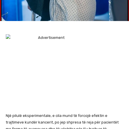
Një pilulë eksperimentale, e cila mund të forcojë efektin e
trajtimeve kundër kancerit, po jep shpresa të reja për pacientët
me forma të avancuara dhe të vështira për t’u trajtuar të