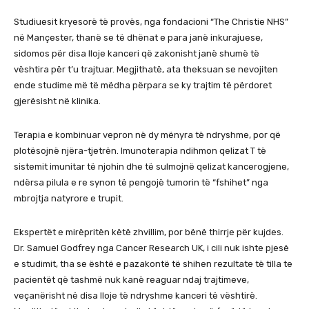
Studiuesit kryesorë të provës, nga fondacioni “The Christie NHS”
në Mançester, thanë se të dhënat e para janë inkurajuese,
sidomos për disa lloje kanceri që zakonisht janë shumë të
vështira për t’u trajtuar. Megjithatë, ata theksuan se nevojiten
ende studime më të mëdha përpara se ky trajtim të përdoret
gjerësisht në klinika.
Terapia e kombinuar vepron në dy mënyra të ndryshme, por që
plotësojnë njëra-tjetrën. Imunoterapia ndihmon qelizat T të
sistemit imunitar të njohin dhe të sulmojnë qelizat kancerogjene,
ndërsa pilula e re synon të pengojë tumorin të “fshihet” nga
mbrojtja natyrore e trupit.
Ekspertët e mirëpritën këtë zhvillim, por bënë thirrje për kujdes.
Dr. Samuel Godfrey nga Cancer Research UK, i cili nuk ishte pjesë
e studimit, tha se është e pazakontë të shihen rezultate të tilla te
pacientët që tashmë nuk kanë reaguar ndaj trajtimeve,
veçanërisht në disa lloje të ndryshme kanceri të vështirë.