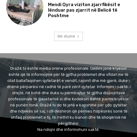
Mendi Qyra viziton zjarrfikësit e
lënduar pas zjarrit në Belicë të
Poshtme
Më shumë
Ora24.tv është media online profesionale. Qëllimi jonë kryesor
është që të informojmë për të gjitha problemet dhe sfidat me të
cilat ballafaqohen qytetarët e vendit, rajonit dhe më gjerë, duke i
dhënë përparësi në radhë të parë zërit qytetar. Informimi i saktë, i
drejtë, në kohë dhe duke iu përmbajtur të gjitha dispozitave
profesionale të gazetarisë si dhe kodeksin është parimi kryesor
në punën tonë. Ora24.tv do të jetë e kapshme për çdo qytetar
dhe ndjekës së saj, i cili dëshiron që përmes hapësirës sonë të
shfaq problemet e tij, të rrethit ku banon dhe të shoqërisë në
përgjithësi.
Na ndiqni dhe informohuni saktë.