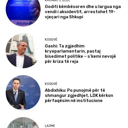
KRONIKË E ZEZË
Goditi këmbësoren dhe u largua nga
vendi i aksidentit, arrestohet 19-
vjeçari nga Shkupi
KOSOVË
Gashi: Ta zgjedhim
kryeparlamentarin, pastaj
bisedimet politike – s’kemi nevojë
për kriza të reja
KOSOVË
Abdixhiku: Po punojmë për të
shmangur zgjedhjet, LDK kërkon
përfaqësim në institucione
LAJME