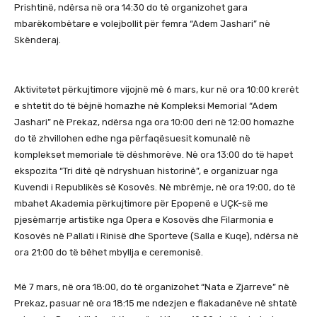
Prishtinë, ndërsa në ora 14:30 do të organizohet gara
mbarëkombëtare e volejbollit për femra “Adem Jashari” në
Skënderaj.
Aktivitetet përkujtimore vijojnë më 6 mars, kur në ora 10:00 krerët
e shtetit do të bëjnë homazhe në Kompleksi Memorial “Adem
Jashari” në Prekaz, ndërsa nga ora 10:00 deri në 12:00 homazhe
do të zhvillohen edhe nga përfaqësuesit komunalë në
komplekset memoriale të dëshmorëve. Në ora 13:00 do të hapet
ekspozita “Tri ditë që ndryshuan historinë”, e organizuar nga
Kuvendi i Republikës së Kosovës. Në mbrëmje, në ora 19:00, do të
mbahet Akademia përkujtimore për Epopenë e UÇK-së me
pjesëmarrje artistike nga Opera e Kosovës dhe Filarmonia e
Kosovës në Pallati i Rinisë dhe Sporteve (Salla e Kuqe), ndërsa në
ora 21:00 do të bëhet mbyllja e ceremonisë.
Më 7 mars, në ora 18:00, do të organizohet “Nata e Zjarreve” në
Prekaz, pasuar në ora 18:15 me ndezjen e flakadanëve në shtatë