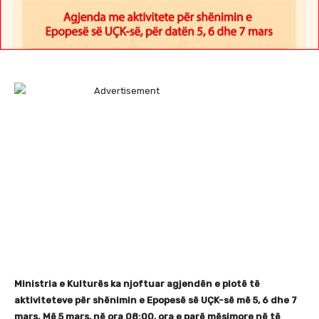
Ministria e Kulturës ka njoftuar agjendën e plotë të
aktiviteteve për shënimin e Epopesë së UÇK-së më 5, 6 dhe 7
mars. Më 5 mars, në ora 08:00, ora e parë mësimore në të