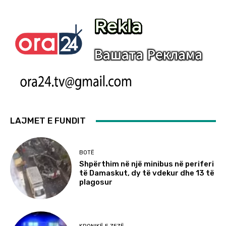
LAJMET E FUNDIT
BOTË
Shpërthim në një minibus në periferi
të Damaskut, dy të vdekur dhe 13 të
plagosur