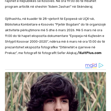
rajonet e Republikës së Kosovës. Në ora 19:00 do të mbahet
program artistik në sheshin “Adem Jashari” në Skënderaj.
Gjithashtu, në kuadër të 28-vjetorit të Epopesë së UÇK-së,
Biblioteka Kombëtare e Kosovës “Pjetër Bogdani” do të organizojë
aktivitete përkujtimore më 5 dhe 6 mars 2026. Më 5 mars në ora
11:00 do të hapet ekspozita dokumentare “Epopeja në Kujtesën e
Shtypit Kosovar 2000–2020”, ndërsa më 6 mars në ora 13:00 do të
prezantohet ekspozita fotografike “Ditënetët e zjarreve në
Prekaz”, me fotografi të fotografit Sefer Aliqkaj.
/KultPlus.com