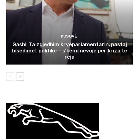
KOSOVË
Gashi: Ta zgjedhim kryeparlamentarin, pastaj
bisedimet politike – s’kemi nevojë për kriza të
reja