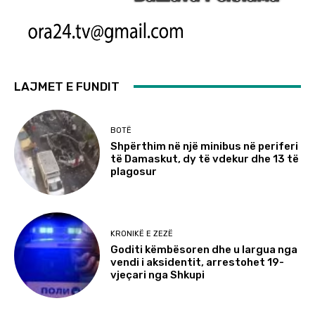
LAJMET E FUNDIT
BOTË
Shpërthim në një minibus në periferi
të Damaskut, dy të vdekur dhe 13 të
plagosur
KRONIKË E ZEZË
Goditi këmbësoren dhe u largua nga
vendi i aksidentit, arrestohet 19-
vjeçari nga Shkupi