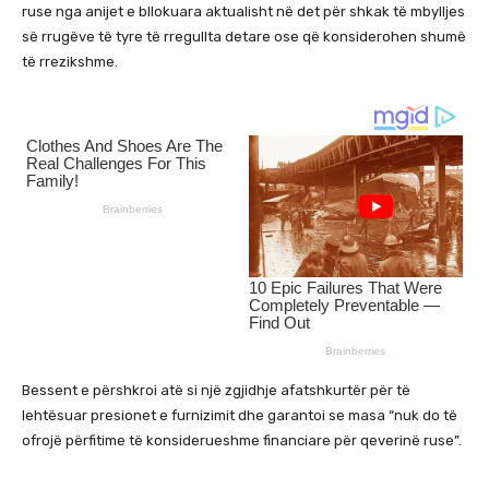
ruse nga anijet e bllokuara aktualisht në det për shkak të mbylljes
së rrugëve të tyre të rregullta detare ose që konsiderohen shumë
të rrezikshme.
Bessent e përshkroi atë si një zgjidhje afatshkurtër për të
lehtësuar presionet e furnizimit dhe garantoi se masa “nuk do të
ofrojë përfitime të konsiderueshme financiare për qeverinë ruse”.