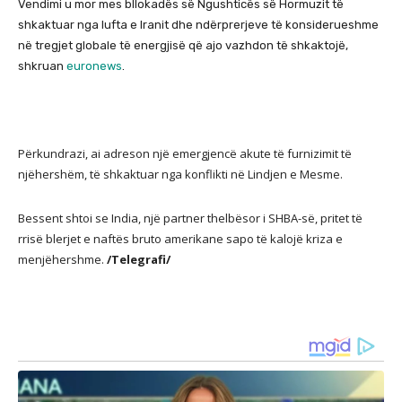
Vendimi u mor mes bllokadës së Ngushticës së Hormuzit të
shkaktuar nga lufta e Iranit dhe ndërprerjeve të konsiderueshme
në tregjet globale të energjisë që ajo vazhdon të shkaktojë,
shkruan
euronews
.
Përkundrazi, ai adreson një emergjencë akute të furnizimit të
njëhershëm, të shkaktuar nga konflikti në Lindjen e Mesme.
Bessent shtoi se India, një partner thelbësor i SHBA-së, pritet të
rrisë blerjet e naftës bruto amerikane sapo të kalojë kriza e
menjëhershme.
/Telegrafi/