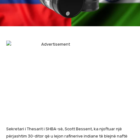
Sekretari i Thesarit i SHBA-së, Scott Bessent, ka njoftuar një
përjashtim 30-ditor që u lejon rafinerive indiane të blejnë naftë