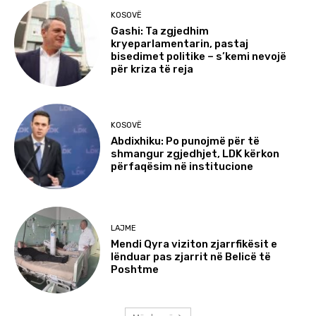
KOSOVË
Gashi: Ta zgjedhim
kryeparlamentarin, pastaj
bisedimet politike – s’kemi nevojë
për kriza të reja
KOSOVË
Abdixhiku: Po punojmë për të
shmangur zgjedhjet, LDK kërkon
përfaqësim në institucione
LAJME
Mendi Qyra viziton zjarrfikësit e
lënduar pas zjarrit në Belicë të
Poshtme