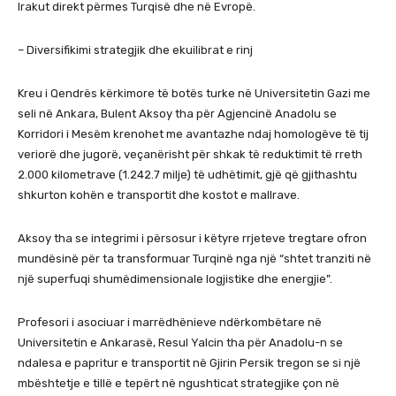
Irakut direkt përmes Turqisë dhe në Evropë.
– Diversifikimi strategjik dhe ekuilibrat e rinj
Kreu i Qendrës kërkimore të botës turke në Universitetin Gazi me
seli në Ankara, Bulent Aksoy tha për Agjencinë Anadolu se
Korridori i Mesëm krenohet me avantazhe ndaj homologëve të tij
veriorë dhe jugorë, veçanërisht për shkak të reduktimit të rreth
2.000 kilometrave (1.242.7 milje) të udhëtimit, gjë që gjithashtu
shkurton kohën e transportit dhe kostot e mallrave.
Aksoy tha se integrimi i përsosur i këtyre rrjeteve tregtare ofron
mundësinë për ta transformuar Turqinë nga një “shtet tranziti në
një superfuqi shumëdimensionale logjistike dhe energjie”.
Profesori i asociuar i marrëdhënieve ndërkombëtare në
Universitetin e Ankarasë, Resul Yalcin tha për Anadolu-n se
ndalesa e papritur e transportit në Gjirin Persik tregon se si një
mbështetje e tillë e tepërt në ngushticat strategjike çon në