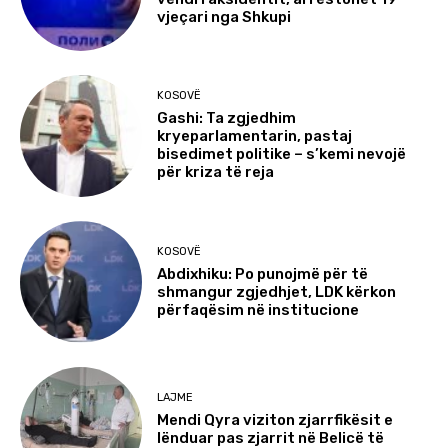
vjeçari nga Shkupi
KOSOVË
Gashi: Ta zgjedhim
kryeparlamentarin, pastaj
bisedimet politike – s’kemi nevojë
për kriza të reja
KOSOVË
Abdixhiku: Po punojmë për të
shmangur zgjedhjet, LDK kërkon
përfaqësim në institucione
LAJME
Mendi Qyra viziton zjarrfikësit e
lënduar pas zjarrit në Belicë të