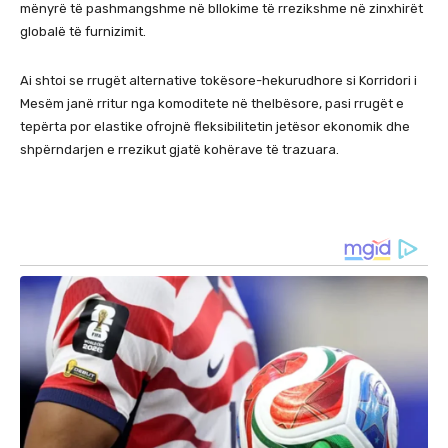
mënyrë të pashmangshme në bllokime të rrezikshme në zinxhirët
globalë të furnizimit.
Ai shtoi se rrugët alternative tokësore-hekurudhore si Korridori i
Mesëm janë rritur nga komoditete në thelbësore, pasi rrugët e
tepërta por elastike ofrojnë fleksibilitetin jetësor ekonomik dhe
shpërndarjen e rrezikut gjatë kohërave të trazuara.