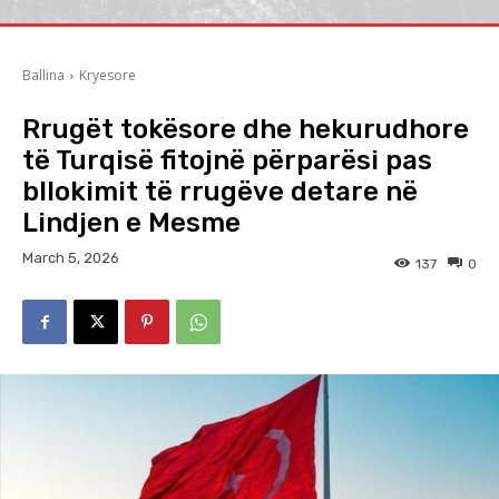
Ballina
Kryesore
Rrugët tokësore dhe hekurudhore
të Turqisë fitojnë përparësi pas
bllokimit të rrugëve detare në
Lindjen e Mesme
March 5, 2026
137
0