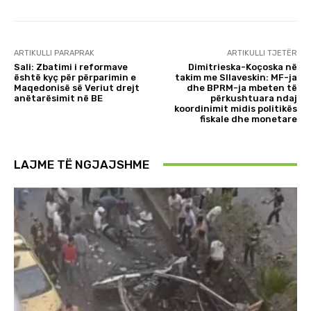
ARTIKULLI PARAPRAK
ARTIKULLI TJETËR
Sali: Zbatimi i reformave
Dimitrieska-Koçoska në
është kyç për përparimin e
takim me Sllaveskin: MF-ja
Maqedonisë së Veriut drejt
dhe BPRM-ja mbeten të
anëtarësimit në BE
përkushtuara ndaj
koordinimit midis politikës
fiskale dhe monetare
LAJME TË NGJAJSHME