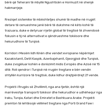
bërë që Teherani të mbyllë Ngushticën e Hormuzit në shenjë
hakmarrjeje.
Rreziqet sistemike të mbështetjes shumë të madhe në rrugët
detare të cenueshme janë bërë të dukshme në këto kohë të
trazuara, duke e detyruar rrjetin global të tregtisë të zhvendosë
fokusin e tij në alternativat e qëndrueshme tokësore dhe
hekurudhore të Turqisë.
Korridori i Mesëm lidh Kinën dhe vendet evropiane nëpërmjet
Kazakistanit, Detit Kaspik, Azerbajxhanit, Gjeorgjisë dhe Turqisë,
duke zvogëluar kohën e dorëzimit midis Evropës dhe Azisë në 15
ditë. Roli qendror i Turqisë në rrugën tregtare e bën vendin
shtyllën kurrizore të tregtisë, duke lidhur drejtpërdrejt 21 vende.
Projekti i Rrugës së Zhvillimit, nga ana tjetër, është një
marrëveshje transporti tokësor dhe hekurudhor e udhëhequr nga
Iraku, Turqia, Katari dhe Emiratet e Bashkuara Arabe. Projekti
premton të lehtësojë vëllimet tregtare nga Porti Grand Faw i