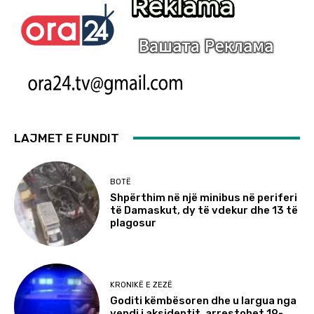
LAJMET E FUNDIT
BOTË
Shpërthim në një minibus në periferi
të Damaskut, dy të vdekur dhe 13 të
plagosur
KRONIKË E ZEZË
Goditi këmbësoren dhe u largua nga
vendi i aksidentit, arrestohet 19-