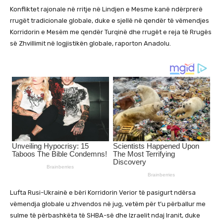
Konfliktet rajonale në rritje në Lindjen e Mesme kanë ndërprerë
rrugët tradicionale globale, duke e sjellë në qendër të vëmendjes
Korridorin e Mesëm me qendër Turqinë dhe rrugët e reja të Rrugës
së Zhvillimit në logjistikën globale, raporton Anadolu.
Lufta Rusi-Ukrainë e bëri Korridorin Verior të pasigurt ndërsa
vëmendja globale u zhvendos në jug, vetëm për t’u përballur me
sulme të përbashkëta të SHBA-së dhe Izraelit ndaj Iranit, duke