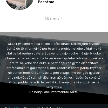
Poshtme
Më shumë
Ora24.tv është media online profesionale. Qëllimi jonë kryesor
është që të informojmë për të gjitha problemet dhe sfidat me të
cilat ballafaqohen qytetarët e vendit, rajonit dhe më gjerë, duke i
dhënë përparësi në radhë të parë zërit qytetar. Informimi i saktë, i
drejtë, në kohë dhe duke iu përmbajtur të gjitha dispozitave
profesionale të gazetarisë si dhe kodeksin është parimi kryesor
në punën tonë. Ora24.tv do të jetë e kapshme për çdo qytetar
dhe ndjekës së saj, i cili dëshiron që përmes hapësirës sonë të
shfaq problemet e tij, të rrethit ku banon dhe të shoqërisë në
përgjithësi.
Na ndiqni dhe informohuni saktë.