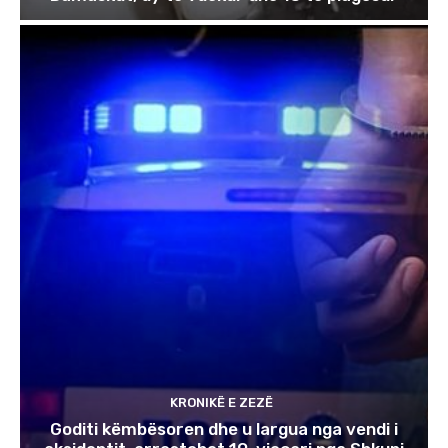
KRONIKË E ZEZË
Goditi këmbësoren dhe u largua nga vendi i