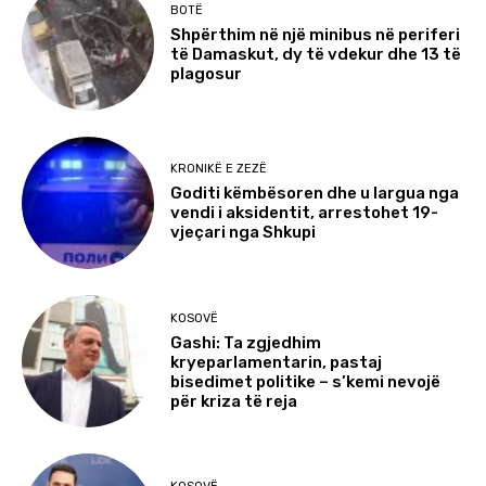
BOTË
Shpërthim në një minibus në periferi
të Damaskut, dy të vdekur dhe 13 të
plagosur
KRONIKË E ZEZË
Goditi këmbësoren dhe u largua nga
vendi i aksidentit, arrestohet 19-
vjeçari nga Shkupi
KOSOVË
Gashi: Ta zgjedhim
kryeparlamentarin, pastaj
bisedimet politike – s’kemi nevojë
për kriza të reja