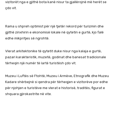
vizitorët nga e gjithë bota kanë nisur ta gjallërojnë më herët se
çdo vit.
Rama u shpreh optimist për një tjetër rekord për turizmin dhe
gjithë zinxhirin e ekonomisë lokale në qytetin e gurtë, kjo falë
edhe mikpritjes së ngrohtë.
Vlerat arkitektonike të qytetit duke nisur nga kalaja e gurtë,
pazari karakteristik, muzetë, godinat dhe banesat tradicionale
tërheqin një numër të lartë turistësh çdo vit.
Muzeu i Luftës së Ftohtë, Muzeu i Armëve, Etnografik dhe Muzeu
Kadare shërbejnë si qendra për tërheqjen e vizitorëve por edhe
për njohjen e turistëve me vlerat e historisë, traditës, figurat e
shquara gjirokastrite në vite.