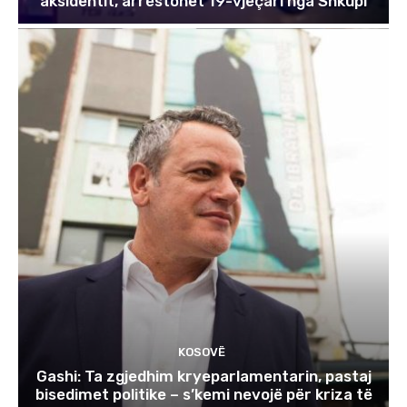
aksidentit, arrestohet 19-vjeçari nga Shkupi
KOSOVË
Gashi: Ta zgjedhim kryeparlamentarin, pastaj
bisedimet politike – s’kemi nevojë për kriza të