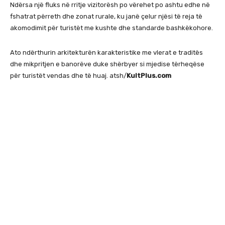
Ndërsa një fluks në rritje vizitorësh po vërehet po ashtu edhe në
fshatrat përreth dhe zonat rurale, ku janë çelur njësi të reja të
akomodimit për turistët me kushte dhe standarde bashkëkohore.
Ato ndërthurin arkitekturën karakteristike me vlerat e traditës
dhe mikpritjen e banorëve duke shërbyer si mjedise tërheqëse
për turistët vendas dhe të huaj. atsh/
KultPlus.com