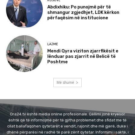
KOSOVË
Abdixhiku: Po punojmë për të
shmangur zgjedhjet, LDK kërkon
përfaqësim në institucione
LAJME
Mendi Qyra viziton zjarrfikësit e
lënduar pas zjarrit në Belicë të
Poshtme
Më shumë
Ora24.tv është media online profesionale. Qëllimi jonë kryesor
është që të informojmë për të gjitha problemet dhe sfidat me të
cilat ballafaqohen qytetarët e vendit, rajonit dhe më gjerë, duke i
dhënë përparësi në radhë të parë zërit qytetar. Informimi i saktë, i