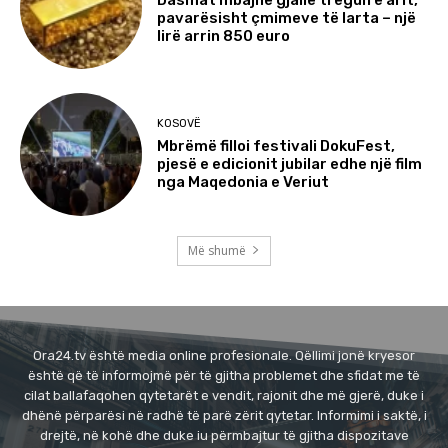
pavarësisht çmimeve të larta – një
lirë arrin 850 euro
KOSOVË
Mbrëmë filloi festivali DokuFest,
pjesë e edicionit jubilar edhe një film
nga Maqedonia e Veriut
Më shumë
Ora24.tv është media online profesionale. Qëllimi jonë kryesor
është që të informojmë për të gjitha problemet dhe sfidat me të
cilat ballafaqohen qytetarët e vendit, rajonit dhe më gjerë, duke i
dhënë përparësi në radhë të parë zërit qytetar. Informimi i saktë, i
drejtë, në kohë dhe duke iu përmbajtur të gjitha dispozitave