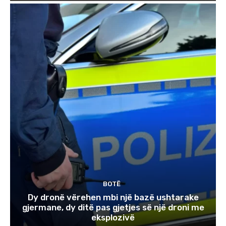
BOTË
Dy dronë vërehen mbi një bazë ushtarake
gjermane, dy ditë pas gjetjes së një droni me
eksplozivë