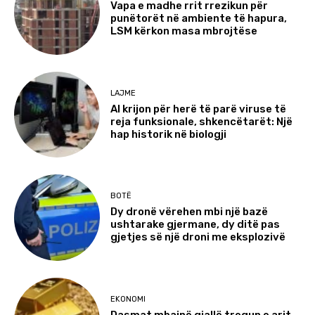
Vapa e madhe rrit rrezikun për
punëtorët në ambiente të hapura,
LSM kërkon masa mbrojtëse
LAJME
AI krijon për herë të parë viruse të
reja funksionale, shkencëtarët: Një
hap historik në biologji
BOTË
Dy dronë vërehen mbi një bazë
ushtarake gjermane, dy ditë pas
gjetjes së një droni me eksplozivë
EKONOMI
Dasmat mbajnë gjallë tregun e arit,