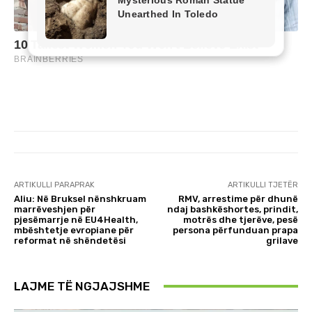
ARTIKULLI PARAPRAK
ARTIKULLI TJETËR
Aliu: Në Bruksel nënshkruam
RMV, arrestime për dhunë
marrëveshjen për
ndaj bashkëshortes, prindit,
pjesëmarrje në EU4Health,
motrës dhe tjerëve, pesë
mbështetje evropiane për
persona përfunduan prapa
reformat në shëndetësi
grilave
LAJME TË NGJAJSHME