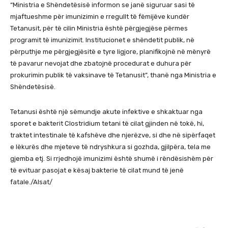
“Ministria e Shëndetësisë informon se janë siguruar sasi të
mjaftueshme për imunizimin e rregullt të fëmijëve kundër
Tetanusit, për të cilin Ministria është përgjegjëse përmes
programit të imunizimit. Institucionet e shëndetit publik, në
përputhje me përgjegjësitë e tyre ligjore, planifikojnë në mënyrë
të pavarur nevojat dhe zbatojnë procedurat e duhura për
prokurimin publik të vaksinave të Tetanusit”, thanë nga Ministria e
Shëndetësisë.
Tetanusi është një sëmundje akute infektive e shkaktuar nga
sporet e bakterit Clostridium tetani të cilat gjinden në tokë, hi,
traktet intestinale të kafshëve dhe njerëzve, si dhe në sipërfaqet
e lëkurës dhe mjeteve të ndryshkura si gozhda, gjilpëra, tela me
gjemba etj. Si rrjedhojë imunizimi është shumë i rëndësishëm për
të evituar pasojat e kësaj bakterie të cilat mund të jenë
fatale./Alsat/