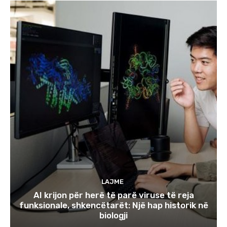
LAJME
AI krijon për herë të parë viruse të reja
funksionale, shkencëtarët: Një hap historik në
biologji