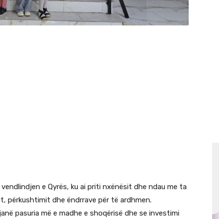
endlindjen e Qyrës, ku ai priti nxënësit dhe ndau me ta
t, përkushtimit dhe ëndrrave për të ardhmen.
t janë pasuria më e madhe e shoqërisë dhe se investimi