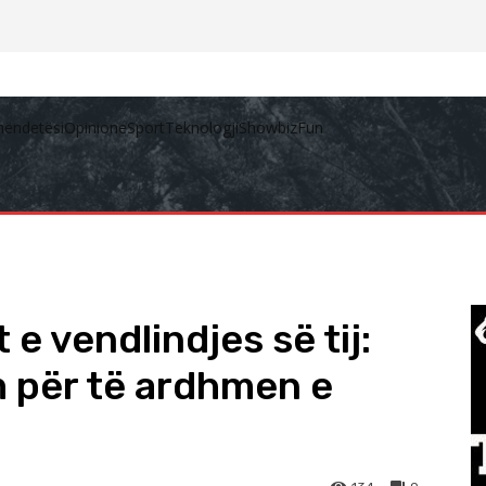
hëndetësi
Opinione
Sport
Teknologji
Showbiz
Fun
e vendlindjes së tij:
 për të ardhmen e