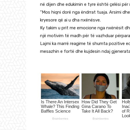
në dijen dhe edukimin e tyre është çelësi për
“Mos hiqni dorë nga ëndrrat tuaja. Arsimi dhe
kryesore që ai u dha nxënësve.
Ky takim u prit me emocione nga nxënësit dh
një motivim të madh për të vazhduar përpara 
Lajmi ka marrë reagime të shumta pozitive edh
mesazhin e fortë dhe kujdesin ndaj gjenerata