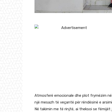
Atmosferë emocionale dhe plot frymëzim në v
një mesazh të veçantë për rëndësinë e arsimi
Në takimin me të rinjtë, ai theksoi se fëmijë