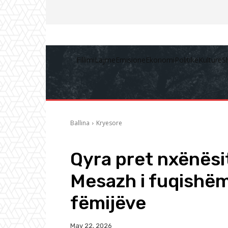
Fillimi
Lajme
Emisione
Ekonomi
Politikë
Kulturë
S
Ballina
Kryesore
Qyra pret nxënësit 
Mesazh i fuqishëm
fëmijëve
May 22, 2026