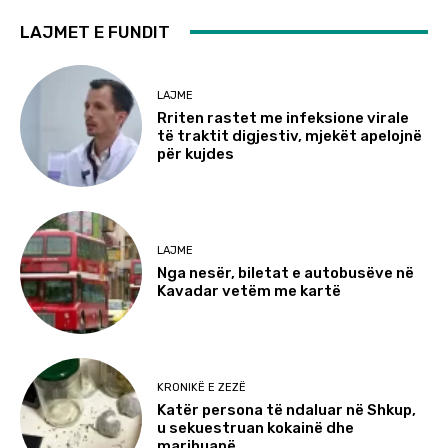
LAJMET E FUNDIT
LAJME
Rriten rastet me infeksione virale
të traktit digjestiv, mjekët apelojnë
për kujdes
LAJME
Nga nesër, biletat e autobusëve në
Kavadar vetëm me kartë
KRONIKË E ZEZË
Katër persona të ndaluar në Shkup,
u sekuestruan kokainë dhe
marihuanë