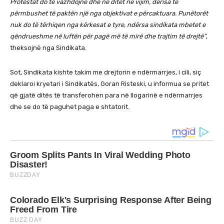
Protestat do të vazhdojnë dhe në ditët në vijim, derisa të
përmbushet të paktën një nga objektivat e përcaktuara. Punëtorët
nuk do të tërhiqen nga kërkesat e tyre, ndërsa sindikata mbetet e
qëndrueshme në luftën për pagë më të mirë dhe trajtim të drejtë”
,
theksojnë nga Sindikata.
Sot, Sindikata kishte takim me drejtorin e ndërmarrjes, i cili, siç
deklaroi kryetari i Sindikatës, Goran Risteski, u informua se pritet
që gjatë ditës të transferohen para në llogarinë e ndërmarrjes
dhe se do të paguhet paga e shtatorit.