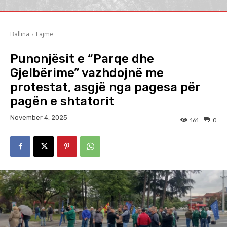
Ballina
Lajme
Punonjësit e “Parqe dhe
Gjelbërime” vazhdojnë me
protestat, asgjë nga pagesa për
pagën e shtatorit
November 4, 2025
161
0