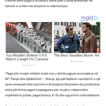
u është bërë paga e shtatorit, edhe pse u ishte premtuar në
takimin e sotëm me drejtorin e ndërmarrjes.
“Paga për muajin shtator ende nuk u është paguar punonjësve në
NP “Parqe dhe Gjelbërime” – Shkup. Kjo përfaqëson vazhdimin e një
serie vonesash dhe injorimin e të drejtave themelore të punëtorëve,
duke përfshirë pagat e papaguara për muajt e mëparshëm,
shpërblimin jubilar, pagat bonus, K-15 dhe sigurimin shëndetësorë.