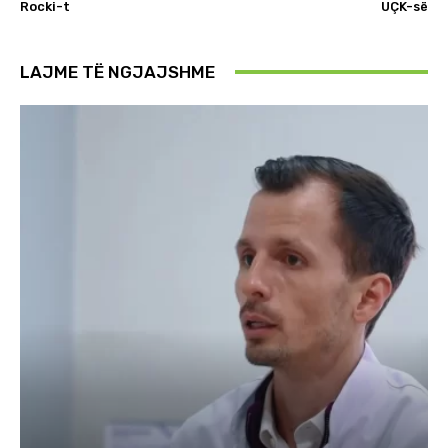
Rocki-t
UÇK-së
LAJME TË NGJAJSHME