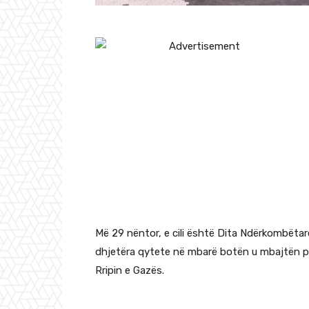
Më 29 nëntor, e cili është Dita Ndërkombëtare
dhjetëra qytete në mbarë botën u mbajtën pro
Rripin e Gazës.