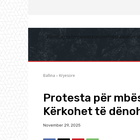
Fillimi
Lajme
Emisione
Ekonomi
Politikë
Kulturë
S
Ballina
Kryesore
Protesta për mbës
Kërkohet të dënohe
November 29, 2025