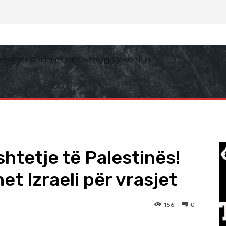
hëndetësi
Opinione
Sport
Teknologji
Showbiz
Fun
htetje të Palestinës!
t Izraeli për vrasjet
156
0