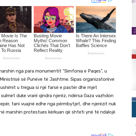
 marshin nga para monumentit “Simfonia e Paqes”, u
Ministrisë së Punëve të Jashtme. Sipas organizatorëve
pushimit u tregua si një farsë e pastër dhe mjet
i sulmet duke vrarë qindra njerëz, ndërsa Gaza vazhdon
tepër, tani vuajnë edhe nga përmbytjet, dhe njerëzit nuk
, në marshin protestues kërkuan që shteti ynë të ndalojë