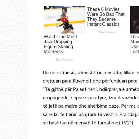
Demonstruesit, pikërisht në mesditë, filluan
drejtuan para Kuvendit dhe përfunduan para 
“Të gjithë për Palestinën”, ndërprerja e armë
propagande, sepse sipas tyre, Izraeli vazhdo
të jetë pa mallra dhe shërbime bazë. Për më 
kanë ku të flenë, as çfarë të veshin. Prandaj
së heshturi në mënyrë të turpshme.(TV21)