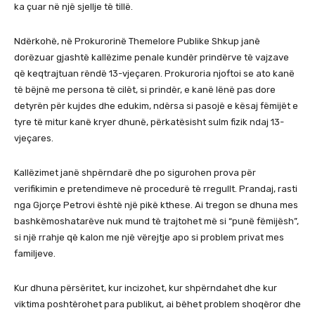
ka çuar në një sjellje të tillë.
Ndërkohë, në Prokurorinë Themelore Publike Shkup janë
dorëzuar gjashtë kallëzime penale kundër prindërve të vajzave
që keqtrajtuan rëndë 13-vjeçaren. Prokuroria njoftoi se ato kanë
të bëjnë me persona të cilët, si prindër, e kanë lënë pas dore
detyrën për kujdes dhe edukim, ndërsa si pasojë e kësaj fëmijët e
tyre të mitur kanë kryer dhunë, përkatësisht sulm fizik ndaj 13-
vjeçares.
Kallëzimet janë shpërndarë dhe po sigurohen prova për
verifikimin e pretendimeve në procedurë të rregullt. Prandaj, rasti
nga Gjorçe Petrovi është një pikë kthese. Ai tregon se dhuna mes
bashkëmoshatarëve nuk mund të trajtohet më si “punë fëmijësh”,
si një rrahje që kalon me një vërejtje apo si problem privat mes
familjeve.
Kur dhuna përsëritet, kur incizohet, kur shpërndahet dhe kur
viktima poshtërohet para publikut, ai bëhet problem shoqëror dhe