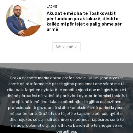
LAJME
Akuzat e mëdha të Toshkovskit
përfunduan pa aktakuzë, dështoi
kallëzimi për lejet e paligjshme për
armë
Më shumë
Ora24.tv është media online profesionale. Qëllimi jonë kryesor
është që të informojmë për të gjitha problemet dhe sfidat me të
cilat ballafaqohen qytetarët e vendit, rajonit dhe më gjerë, duke i
dhënë përparësi në radhë të parë zërit qytetar. Informimi i saktë, i
drejtë, në kohë dhe duke iu përmbajtur të gjitha dispozitave
profesionale të gazetarisë si dhe kodeksin është parimi kryesor
në punën tonë. Ora24.tv do të jetë e kapshme për çdo qytetar
dhe ndjekës së saj, i cili dëshiron që përmes hapësirës sonë të
shfaq problemet e tij, të rrethit ku banon dhe të shoqërisë në
përgjithësi.