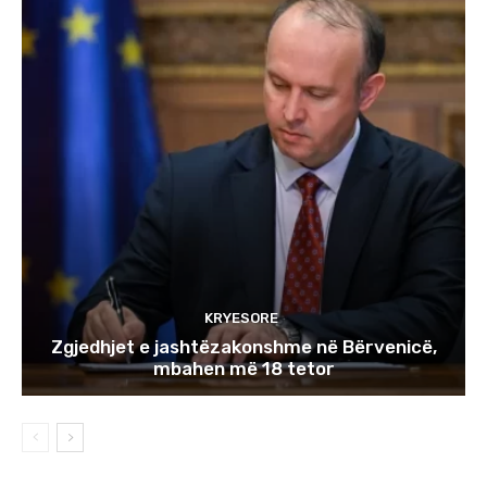
KRYESORE
Zgjedhjet e jashtëzakonshme në Bërvenicë,
mbahen më 18 tetor