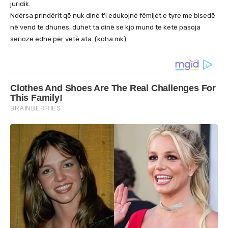
juridik.
Ndërsa prindërit që nuk dinë t’i edukojnë fëmijët e tyre me bisedë
në vend të dhunës, duhet ta dinë se kjo mund të ketë pasoja
serioze edhe për vetë ata. (koha.mk)