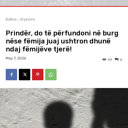
Ballina
Kryesore
Prindër, do të përfundoni në burg
nëse fëmija juaj ushtron dhunë
ndaj fëmijëve tjerë!
May 7, 2026
111
0