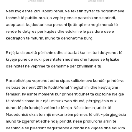
Neni kyç është 201 i Kodit Penal. Në tekstin zyrtar të ndryshimeve
tashmë të publikuara, kjo vepër penale parashikon se prindi,
adoptuesi, kujdestari ose personi tjetër që me neglizhencë të
rëndë të detyrës për kujdes dhe edukim e lë pas dore ose e
keqtrajton të miturin, mund të dënohet me burg.
E njëjta dispozitë përfshin edhe situatat kur i mituri detyrohet të
kryejë punë që nuk i përshtaten moshës dhe fuqisë së tij fizike
ose nxitet në veprime të dëmshme për zhvillimin e tij.
Paralelisht po veprohet edhe sipas kallëzimeve kundër prindërve
në bazë të nenit 201 të Kodit Penal “neglizhimi dhe keqtrajtimi i
fëmijës”. Ky është momenti kur prindërit duhet ta kuptojnë një gjë
të rëndësishme: kur një i mitur kryen dhunë, përgjegjësia nuk
duhet të përfundojë vetëm te fëmija. Në sistemin juridik të
Maqedonisë ekziston një mekanizëm përmes të cilit – përgjegjësia
mund të zgjerohet edhe ndaj prindit, nëse prokuroria arrin të
dëshmojë se pikërisht neglizhenca e rëndë në kujdes dhe edukim