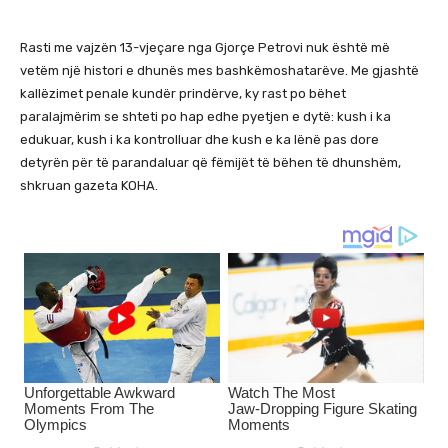
Rasti me vajzën 13-vjeçare nga Gjorçe Petrovi nuk është më
vetëm një histori e dhunës mes bashkëmoshatarëve. Me gjashtë
kallëzimet penale kundër prindërve, ky rast po bëhet
paralajmërim se shteti po hap edhe pyetjen e dytë: kush i ka
edukuar, kush i ka kontrolluar dhe kush e ka lënë pas dore
detyrën për të parandaluar që fëmijët të bëhen të dhunshëm,
shkruan gazeta KOHA.