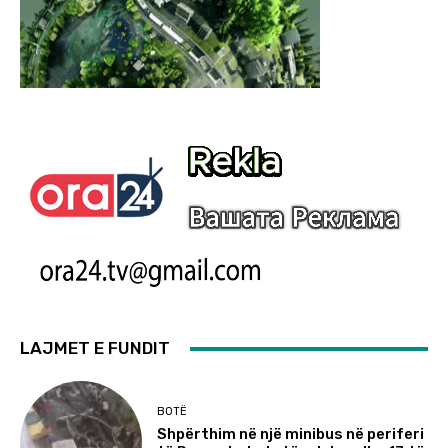
LAJMET E FUNDIT
BOTË
Shpërthim në një minibus në periferi