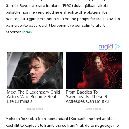
Gardës Revolucionare Iraniane (IRGC) duke qëlluar raketa
balistike nga një vendndodhje e sheshtë dhe plotësisht e
pambrojtur. I gjithë misioni, siç shihet në pamjet filmike, u zhvillua
pa incidente pavarësisht kërcënimeve për sulm të afërt,
raporton
Index
.
Mohsen Rezaei, një ish-komandant i Korpusit dhe tani anëtar i
Këshillit të Kujdesit të Iranit, tha se Irani “nuk do të negociojë me