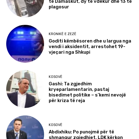
të Damaskut, dy të vdekur dhe 13 të
plagosur
KRONIKË E ZEZË
Goditi këmbësoren dhe u largua nga
vendi i aksidentit, arrestohet 19-
vjeçari nga Shkupi
KOSOVË
Gashi: Ta zgjedhim
kryeparlamentarin, pastaj
bisedimet politike – s’kemi nevojë
për kriza të reja
KOSOVË
Abdixhiku: Po punojmë për të
shmangur zgjedhjet, LDK kërkon