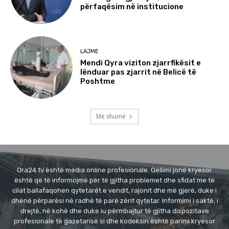
përfaqësim në institucione
LAJME
Mendi Qyra viziton zjarrfikësit e
lënduar pas zjarrit në Belicë të
Poshtme
Më shumë
Ora24.tv është media online profesionale. Qëllimi jonë kryesor
është që të informojmë për të gjitha problemet dhe sfidat me të
cilat ballafaqohen qytetarët e vendit, rajonit dhe më gjerë, duke i
dhënë përparësi në radhë të parë zërit qytetar. Informimi i saktë, i
drejtë, në kohë dhe duke iu përmbajtur të gjitha dispozitave
profesionale të gazetarisë si dhe kodeksin është parimi kryesor