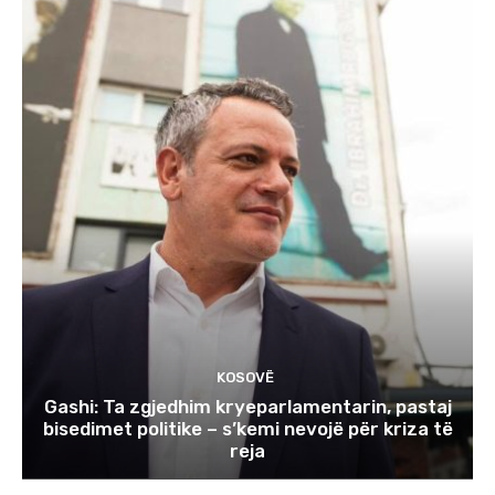
KOSOVË
Gashi: Ta zgjedhim kryeparlamentarin, pastaj
bisedimet politike – s’kemi nevojë për kriza të
reja