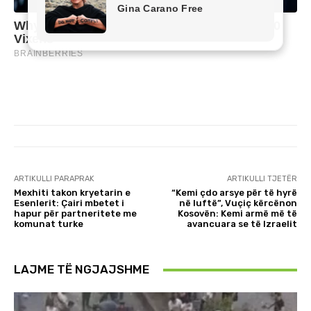
ARTIKULLI PARAPRAK
ARTIKULLI TJETËR
Mexhiti takon kryetarin e
“Kemi çdo arsye për të hyrë
Esenlerit: Çairi mbetet i
në luftë”, Vuçiç kërcënon
hapur për partneritete me
Kosovën: Kemi armë më të
komunat turke
avancuara se të Izraelit
LAJME TË NGJAJSHME