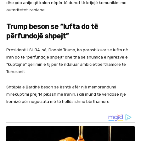
dhe çdo anije që kalon nëpër të duhet të krijojë komunikim me
autoritetet iraniane.
Trump beson se “lufta do të
përfundojë shpejt”
Presidenti i SHBA-së, Donald Trump, ka parashikuar se lufta në
Iran do të “përfundojë shpejt” dhe tha se shumica e njerëzve e
“kuptojnë” qëllimin e tij për të ndaluar ambiciet bërthamore të
Teheranit.
Shtëpia e Bardhë beson se është afër një memorandumi
mirëkuptimi prej 14 pikash me Iranin, i cili mund të vendosë një
kornizë për negociata më të hollësishme bërthamore.