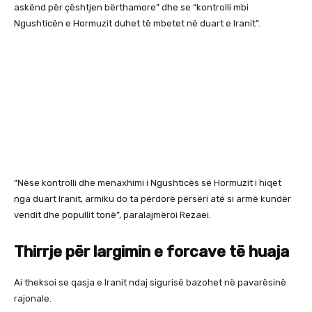
askënd për çështjen bërthamore” dhe se “kontrolli mbi
Ngushticën e Hormuzit duhet të mbetet në duart e Iranit”.
“Nëse kontrolli dhe menaxhimi i Ngushticës së Hormuzit i hiqet
nga duart Iranit, armiku do ta përdorë përsëri atë si armë kundër
vendit dhe popullit tonë”, paralajmëroi Rezaei.
Thirrje për largimin e forcave të huaja
Ai theksoi se qasja e Iranit ndaj sigurisë bazohet në pavarësinë
rajonale.