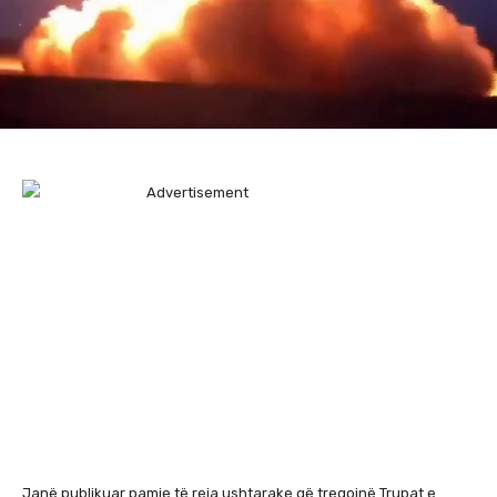
Janë publikuar pamje të reja ushtarake që tregojnë Trupat e