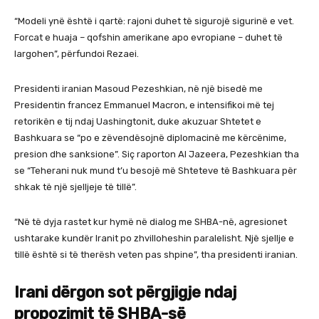
“Modeli ynë është i qartë: rajoni duhet të sigurojë sigurinë e vet.
Forcat e huaja – qofshin amerikane apo evropiane – duhet të
largohen”, përfundoi Rezaei.
Presidenti iranian Masoud Pezeshkian, në një bisedë me
Presidentin francez Emmanuel Macron, e intensifikoi më tej
retorikën e tij ndaj Uashingtonit, duke akuzuar Shtetet e
Bashkuara se “po e zëvendësojnë diplomacinë me kërcënime,
presion dhe sanksione”. Siç raporton Al Jazeera, Pezeshkian tha
se “Teherani nuk mund t’u besojë më Shteteve të Bashkuara për
shkak të një sjelljeje të tillë”.
“Në të dyja rastet kur hymë në dialog me SHBA-në, agresionet
ushtarake kundër Iranit po zhvilloheshin paralelisht. Një sjellje e
tillë është si të therësh veten pas shpine”, tha presidenti iranian.
Irani dërgon sot përgjigje ndaj
propozimit të SHBA-së