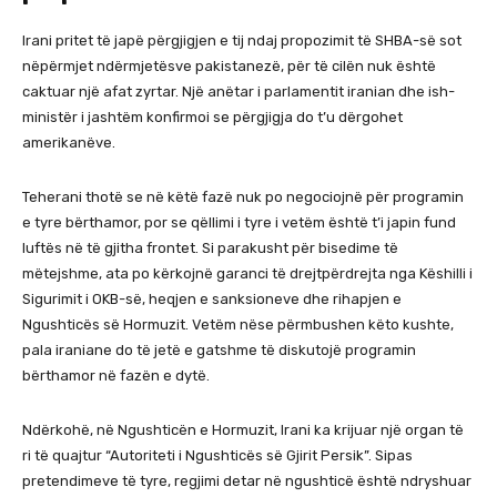
Irani pritet të japë përgjigjen e tij ndaj propozimit të SHBA-së sot
nëpërmjet ndërmjetësve pakistanezë, për të cilën nuk është
caktuar një afat zyrtar. Një anëtar i parlamentit iranian dhe ish-
ministër i jashtëm konfirmoi se përgjigja do t’u dërgohet
amerikanëve.
Teherani thotë se në këtë fazë nuk po negociojnë për programin
e tyre bërthamor, por se qëllimi i tyre i vetëm është t’i japin fund
luftës në të gjitha frontet. Si parakusht për bisedime të
mëtejshme, ata po kërkojnë garanci të drejtpërdrejta nga Këshilli i
Sigurimit i OKB-së, heqjen e sanksioneve dhe rihapjen e
Ngushticës së Hormuzit. Vetëm nëse përmbushen këto kushte,
pala iraniane do të jetë e gatshme të diskutojë programin
bërthamor në fazën e dytë.
Ndërkohë, në Ngushticën e Hormuzit, Irani ka krijuar një organ të
ri të quajtur “Autoriteti i Ngushticës së Gjirit Persik”. Sipas
pretendimeve të tyre, regjimi detar në ngushticë është ndryshuar