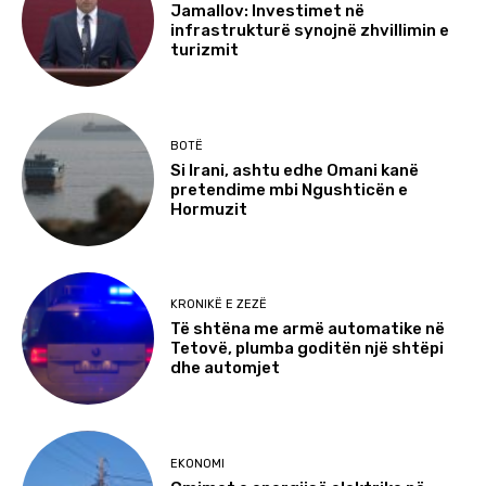
Jamallov: Investimet në
infrastrukturë synojnë zhvillimin e
turizmit
BOTË
Si Irani, ashtu edhe Omani kanë
pretendime mbi Ngushticën e
Hormuzit
KRONIKË E ZEZË
Të shtëna me armë automatike në
Tetovë, plumba goditën një shtëpi
dhe automjet
EKONOMI