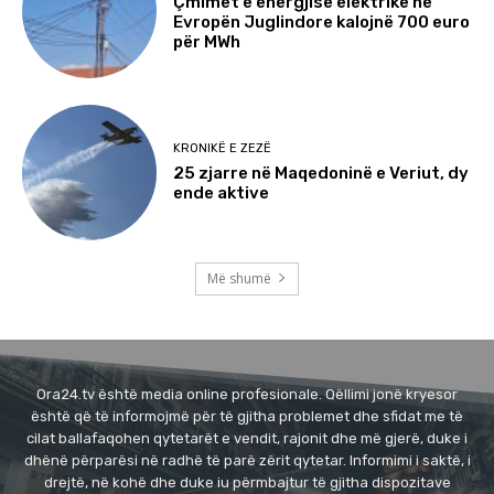
Çmimet e energjisë elektrike në
Evropën Juglindore kalojnë 700 euro
për MWh
KRONIKË E ZEZË
25 zjarre në Maqedoninë e Veriut, dy
ende aktive
Më shumë
Ora24.tv është media online profesionale. Qëllimi jonë kryesor
është që të informojmë për të gjitha problemet dhe sfidat me të
cilat ballafaqohen qytetarët e vendit, rajonit dhe më gjerë, duke i
dhënë përparësi në radhë të parë zërit qytetar. Informimi i saktë, i
drejtë, në kohë dhe duke iu përmbajtur të gjitha dispozitave