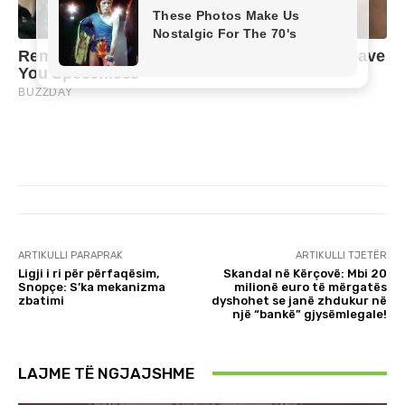
ARTIKULLI PARAPRAK
ARTIKULLI TJETËR
Ligji i ri për përfaqësim,
Skandal në Kërçovë: Mbi 20
Snopçe: S’ka mekanizma
milionë euro të mërgatës
zbatimi
dyshohet se janë zhdukur në
një “bankë” gjysëmlegale!
LAJME TË NGJAJSHME