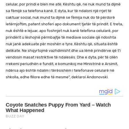
celular, por prindi e blen me atë. Kështu që, ne nuk mund ta dijmë
sa fëmijë sa telefona kanë. E dyta, kur të ndaloni një rrjet të
caktuar social, nuk mund ta dijmë se fëmija nuk do të përdorë
letërnjoftim, patent shoferi apo dokument tjetër të prindit. E treta,
nuk është e lejuar, apo foshnjet nuk kanë telefona celularë, por
prindërit u lëshojnë përmbajtje të mediave sociale që ndoshta
nuk janë adekuate për moshën e tyre. Kështu që, situata është
delikate. Ne shqyrtojmë vazhdimisht dhe ua lëmë prindërve që t’i
vendosin masat restriktive të ndalesës. Dhe e dyta, për të cilën
rrekemi periudhën e fundit, e komunikoj me Ministrinë e Arsimit,
ndërsa ajo është ndalim i tërësishëm i telefonave celularë në
shkolla, edhe fillore edhe të mesme”, deklaroi Andonovski.