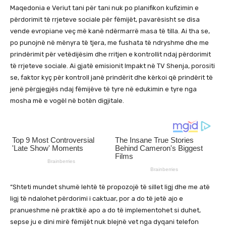
Maqedonia e Veriut tani për tani nuk po planifikon kufizimin e
përdorimit të rrjeteve sociale për fëmijët, pavarësisht se disa
vende evropiane veç më kanë ndërmarrë masa të tilla. Ai tha se,
po punojnë në mënyra të tjera, me fushata të ndryshme dhe me
prindërimit për vetëdijësim dhe rritjen e kontrollit ndaj përdorimit
të rrjeteve sociale. Ai gjatë emisionit Impakt në TV Shenja, porositi
se, faktor kyç për kontroll janë prindërit dhe kërkoi që prindërit të
jenë përgjegjës ndaj fëmijëve të tyre në edukimin e tyre nga
mosha më e vogël në botën digjitale.
“Shteti mundet shumë lehtë të propozojë të sillet ligj dhe me atë
ligj të ndalohet përdorimi i caktuar, por a do të jetë ajo e
pranueshme në praktikë apo a do të implementohet si duhet,
sepse ju e dini mirë fëmijët nuk blejnë vet nga dyqani telefon