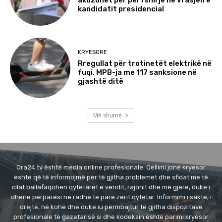
akuzohet për përfshirje në vrasjen e
kandidatit presidencial
KRYESORE
Rregullat për trotinetët elektrikë në
fuqi, MPB-ja me 117 sanksione në
gjashtë ditë
Më shumë
Ora24.tv është media online profesionale. Qëllimi jonë kryesor
është që të informojmë për të gjitha problemet dhe sfidat me të
cilat ballafaqohen qytetarët e vendit, rajonit dhe më gjerë, duke i
dhënë përparësi në radhë të parë zërit qytetar. Informimi i saktë, i
drejtë, në kohë dhe duke iu përmbajtur të gjitha dispozitave
profesionale të gazetarisë si dhe kodeksin është parimi kryesor