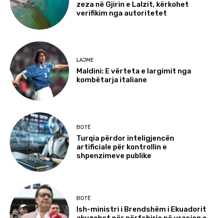
zeza në Gjirin e Lalzit, kërkohet
verifikim nga autoritetet
LAJME
Maldini: E vërteta e largimit nga
kombëtarja italiane
BOTË
Turqia përdor inteligjencën
artificiale për kontrollin e
shpenzimeve publike
BOTË
Ish-ministri i Brendshëm i Ekuadorit