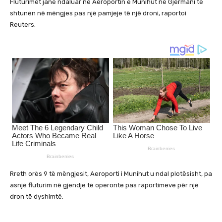
Fluturimet janë ndaluar në Aeroportin e Munihut në Gjermani të
shtunën në mëngjes pas një pamjeje të një droni, raportoi
Reuters.
Rreth orës 9 të mëngjesit, Aeroporti i Munihut u ndal plotësisht, pa
asnjë fluturim në gjendje të operonte pas raportimeve për një
dron të dyshimtë.