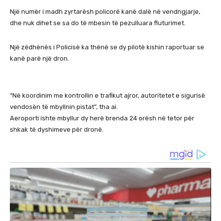
Një numër i madh zyrtarësh policorë kanë dalë në vendngjarje,
dhe nuk dihet se sa do të mbesin të pezulluara fluturimet.
Një zëdhënës i Policisë ka thënë se dy pilotë kishin raportuar se
kanë parë një dron.
“Në koordinim me kontrollin e trafikut ajror, autoritetet e sigurisë
vendosën të mbyllnin pistat”, tha ai.
Aeroporti ishte mbyllur dy herë brenda 24 orësh në tetor për
shkak të dyshimeve për dronë.