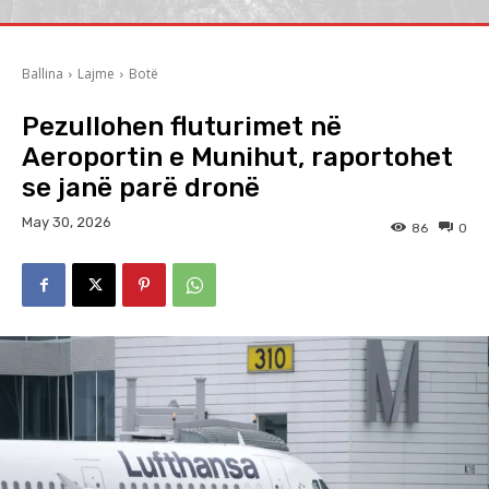
Ballina
Lajme
Botë
Pezullohen fluturimet në
Aeroportin e Munihut, raportohet
se janë parë dronë
May 30, 2026
86
0