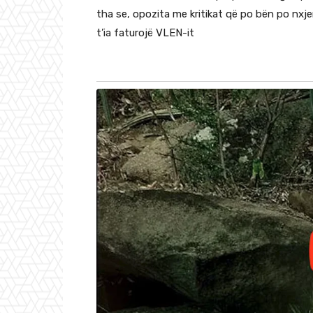
tha se, opozita me kritikat që po bën po nx
t’ia faturojë VLEN-it