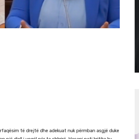
r përfaqësim të drejtë dhe adekuat nuk përmban asgjë duke