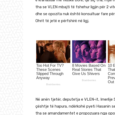
e krahasuar me flluskë bore, që siç tha, mjafton
tha se VLEN mbajti të fshehur ligjin për 2 vi
dhe se opozita nuk është konsultuar fare pë
Ohrit të jetë e përfshirë në ligj.
Në anën tjetër, deputetja e VLEN-it, Imerlije 
çështje të hapura, ndërkohë pyeti Hasanin se 
tha se amandamentet e propozuara nga opozi