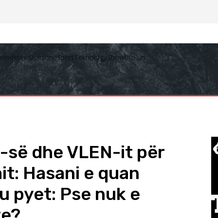
hëndetësi
Opinione
Sport
Teknologji
Showbiz
Fun
-së dhe VLEN-it për
mit: Hasani e quan
iu pyet: Pse nuk e
te?