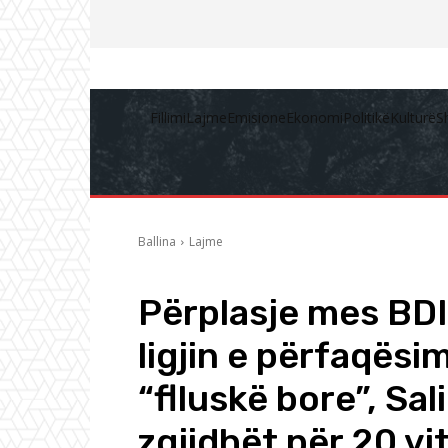
Fillimi
Lajme
Emisione
Ekonomi
Politikë
Kulturë
S
Ballina
Lajme
Përplasje mes BDI
ligjin e përfaqësi
“flluskë bore”, Sal
zgjidhët për 20 vi