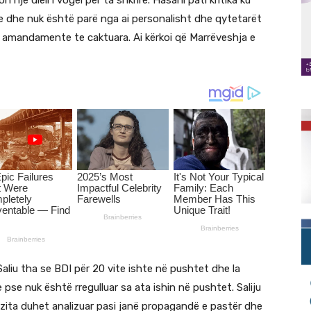
 një diell i vogël për ta shkrirë. Hasani pati kritika ku
te dhe nuk është parë nga ai personalisht dhe qytetarët
r amandamente te caktuara. Ai kërkoi që Marrëveshja e
Saliu tha se BDI për 20 vite ishte në pushtet dhe la
pse nuk është rregulluar sa ata ishin në pushtet. Saliju
ta duhet analizuar pasi janë propagandë e pastër dhe