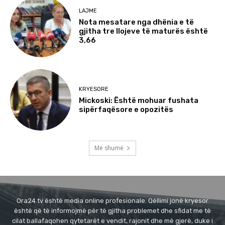
LAJME
Nota mesatare nga dhënia e të
gjitha tre llojeve të maturës është
3,66
KRYESORE
Mickoski: Është mohuar fushata
sipërfaqësore e opozitës
Më shumë
Ora24.tv është media online profesionale. Qëllimi jonë kryesor
është që të informojmë për të gjitha problemet dhe sfidat me të
cilat ballafaqohen qytetarët e vendit, rajonit dhe më gjerë, duke i