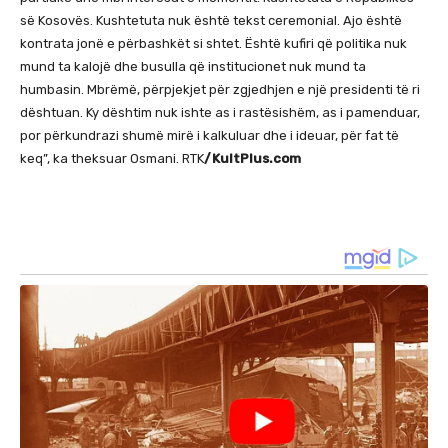
së Kosovës. Kushtetuta nuk është tekst ceremonial. Ajo është
kontrata jonë e përbashkët si shtet. Është kufiri që politika nuk
mund ta kalojë dhe busulla që institucionet nuk mund ta
humbasin. Mbrëmë, përpjekjet për zgjedhjen e një presidenti të ri
dështuan. Ky dështim nuk ishte as i rastësishëm, as i pamenduar,
por përkundrazi shumë mirë i kalkuluar dhe i ideuar, për fat të
keq”, ka theksuar Osmani. RTK
/KultPlus.com