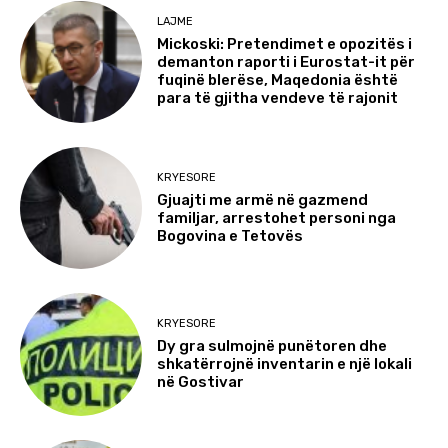
LAJME
Mickoski: Pretendimet e opozitës i
demanton raporti i Eurostat-it për
fuqinë blerëse, Maqedonia është
para të gjitha vendeve të rajonit
KRYESORE
Gjuajti me armë në gazmend
familjar, arrestohet personi nga
Bogovina e Tetovës
KRYESORE
Dy gra sulmojnë punëtoren dhe
shkatërrojnë inventarin e një lokali
në Gostivar