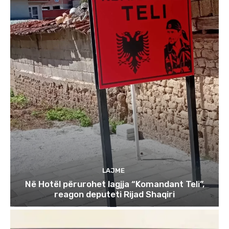
LAJME
Në Hotël përurohet lagjja “Komandant Teli”,
reagon deputeti Rijad Shaqiri