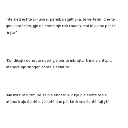
Interneti është si Funesi: përmban gjithçka, të vërtetën dhe të
gënjeshtërtën, gjë që është një risk i madh, mbi të gjitha për të
rinjtë.”
“Kur dikujt i duhet të ndërhyjë për të mbrojtur lirinë e shtypit,
atëherë ajo shoqëri është e sëmurë.”
“Më mirë realiteti, se sa një ëndërr: kur një gjë është reale,
atëherë ajo është e vërtetë dhe për këtë nuk është faji yt.”