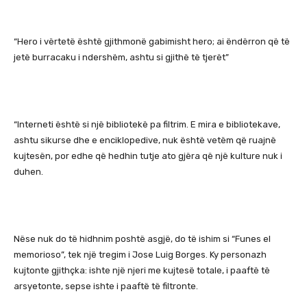
“Hero i vërtetë është gjithmonë gabimisht hero; ai ëndërron që të
jetë burracaku i ndershëm, ashtu si gjithë të tjerët”
“Interneti është si një bibliotekë pa filtrim. E mira e bibliotekave,
ashtu sikurse dhe e enciklopedive, nuk është vetëm që ruajnë
kujtesën, por edhe që hedhin tutje ato gjëra që një kulture nuk i
duhen.
Nëse nuk do të hidhnim poshtë asgjë, do të ishim si “Funes el
memorioso”, tek një tregim i Jose Luig Borges. Ky personazh
kujtonte gjithçka: ishte një njeri me kujtesë totale, i paaftë të
arsyetonte, sepse ishte i paaftë të filtronte.