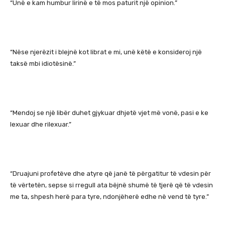
“Unë e kam humbur lirinë e të mos paturit një opinion.”
“Nëse njerëzit i blejnë kot librat e mi, unë këtë e konsideroj një
taksë mbi idiotësinë.”
“Mendoj se një libër duhet gjykuar dhjetë vjet më vonë, pasi e ke
lexuar dhe rilexuar.”
“Druajuni profetëve dhe atyre që janë të përgatitur të vdesin për
të vërtetën, sepse si rregull ata bëjnë shumë të tjerë që të vdesin
me ta, shpesh herë para tyre, ndonjëherë edhe në vend të tyre.”