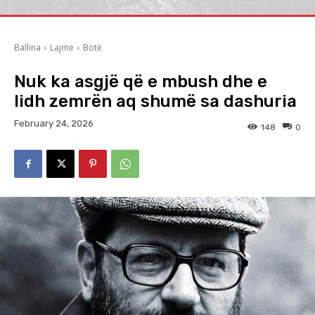
Ballina
Lajme
Botë
Nuk ka asgjë që e mbush dhe e
lidh zemrën aq shumë sa dashuria
February 24, 2026
148
0