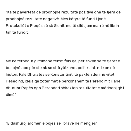
“Ka të pavërteta që prodhojnë rezultate pozitivë dhe të tjera që
prodhojnë rezultate negativë. Mes këtyre të fundit janë
Protokollët e Pleqësisë së Sionit, me të cilët jam marrë në librin
tim të fundit.
Më ka tërhequr gjithmonë teksti fals që, për shkak se të tjerët e
besojnë apo për shkak se shfrytëzohet politikisht, ndikon në
histori. Falë Dhuratës së Konstantinit, të paktën deri në vitet
Pesëqind, ideja që zotërimet e përkohshëm të Perëndimit i janë
dhuruar Papës nga Perandori shkakton rezultatet e mëdhenj që i
dimë”
“E dashuroj aromën e bojës së librave në mëngjes”