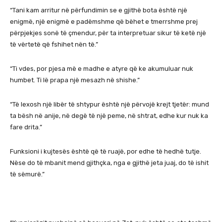
“Tani kam arritur në përfundimin se e gjithë bota është një
enigmë, një enigmë e padëmshme që bëhet e tmerrshme prej
përpjekjes sonë të çmendur, për ta interpretuar sikur të ketë një
të vërtetë që fshihet nën të.”
“Ti vdes, por pjesa më e madhe e atyre që ke akumuluar nuk
humbet. Ti lë prapa një mesazh në shishe.”
“Të lexosh një libër të shtypur është një përvojë krejt tjetër: mund
ta bësh në anije, në degë të një peme, në shtrat, edhe kur nuk ka
fare drita.”
Funksioni i kujtesës është që të ruajë, por edhe të hedhë tutje.
Nëse do të mbanit mend gjithçka, nga e gjithë jeta juaj, do të ishit
të sëmurë.”