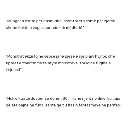
“Mungesa është për dashurinë, ashtu si era është për zjarrin:
shuan flakët e vogla, por ndez të mëdhatë”
“Monstrat ekzistojnë sepse janë pjesë e një plani hyjnor, dhe
tiparet e tmerrshme të atyre monstrave, zbulojnë fuqinë e
krijuesit”
“Nuk e kuptoj dot për se duhen 80 milionë njerëz online, kur, ajo
që ata bëjnë në fund, është që t’u flasin fantazmave në periferi.”