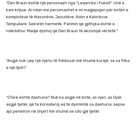
“Den Braun është një personazh nga “Lavjerrësi i Fukoit”. Unë e
kam krijuar. Ai ndan me personazhet e mi magjepsjen për botën e
komploteve të Masonëve, Jezuitëve. Rolin e Kalorësve
Tempullarë. Sekretin hermetik. Parimin që gjithçka është e
ndërlidhur. Madje dyshoj që Den Braun të ekzistojë vërtetë.”
“Asgjë nuk i jep një njeriu të frikësuar më shumë kurajë, se sa frika
e një tjetri”
“Cfarë është dashuria? Nuk ka asgjë në botë, as njeri, as Djall,
asgjë tjetër, që ta konsideroj aq të dyshimtë sa dashuria, sepse
ajo penetron në shpirt më shumë se cdo gjë tjetër.