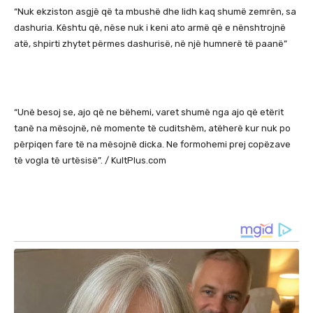
“Nuk ekziston asgjë që ta mbushë dhe lidh kaq shumë zemrën, sa
dashuria. Kështu që, nëse nuk i keni ato armë që e nënshtrojnë
atë, shpirti zhytet përmes dashurisë, në një humnerë të paanë”
“Unë besoj se, ajo që ne bëhemi, varet shumë nga ajo që etërit
tanë na mësojnë, në momente të cuditshëm, atëherë kur nuk po
përpiqen fare të na mësojnë dicka. Ne formohemi prej copëzave
të vogla të urtësisë”. / KultPlus.com