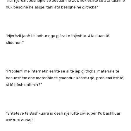
“Kur njerëzit pushojnë së besuari në Zot, nuk është se ata tashmë
nuk besojnë në asgjë: tani ata besojnë në gjithçka.”
“Njerëzit janë të lodhur nga gjërat e thjeshta. Ata duan të
sfidohen.”
“Problemi me internetin është se ai të jep gjithçka, materiale të
besueshëm dhe materiale të çmendur. Kështu që, problemi është,
si të bësh dallimin?”
“Shteteve të Bashkuara iu desh një luftë civile, për t’u bashkuar
ashtu si duhej.”