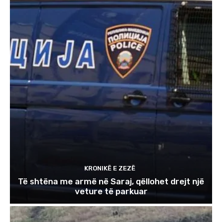
KRONIKË E ZEZË
Të shtëna me armë në Saraj, qëllohet drejt një
veture të parkuar