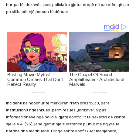
burgut të Idrizovës, pasi policia ka gjetur drogë në paketën që ajo
po sillte për një person të dënuar.
Incidenti ka ndodhur të mërkurën rreth orës 15:30, para
institucionit ndëshkues-përmirësues „Idrizovë“. Sipas
informacioneve nga policia, gjatë kontrollit të paketës që kishte
sjellë V.A. (25), janë gjetur një substancë pluhur me ngjyrë të
bardhë dhe marihuanë. Droga është konfiskuar menjëherë,