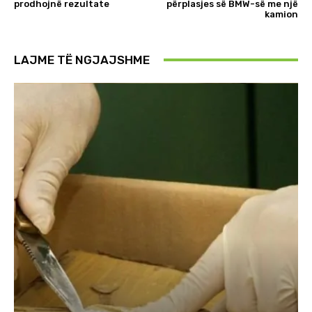
prodhojnë rezultate
përplasjes së BMW-së me një
kamion
LAJME TË NGJAJSHME