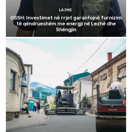
LAJME
OSSH: Investimet në rrjet garantojnë furnizim
të qëndrueshëm me energji në Lezhë dhe
Shëngjin