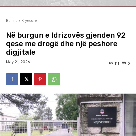
Ballina
Kryesore
Në burgun e Idrizovës gjenden 92
qese me drogë dhe një peshore
digjitale
May 21, 2026
111
0