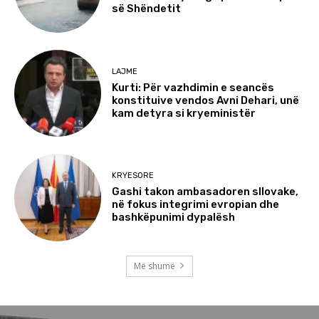
së Shëndetit
LAJME
Kurti: Për vazhdimin e seancës
konstituive vendos Avni Dehari, unë
kam detyra si kryeministër
KRYESORE
Gashi takon ambasadoren sllovake,
në fokus integrimi evropian dhe
bashkëpunimi dypalësh
Më shumë