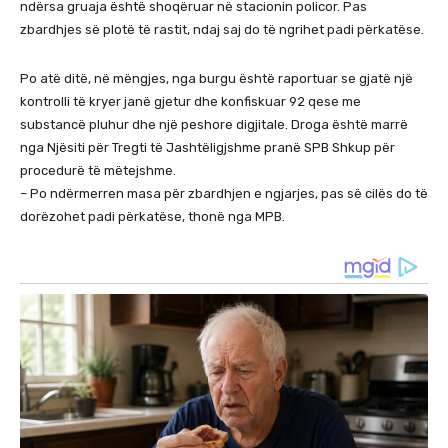
ndërsa gruaja është shoqëruar në stacionin policor. Pas
zbardhjes së plotë të rastit, ndaj saj do të ngrihet padi përkatëse.
​Po atë ditë, në mëngjes, nga burgu është raportuar se gjatë një
kontrolli të kryer janë gjetur dhe konfiskuar 92 qese me
substancë pluhur dhe një peshore digjitale. Droga është marrë
nga Njësiti për Tregti të Jashtëligjshme pranë SPB Shkup për
procedurë të mëtejshme.
​– Po ndërmerren masa për zbardhjen e ngjarjes, pas së cilës do të
dorëzohet padi përkatëse, thonë nga MPB.