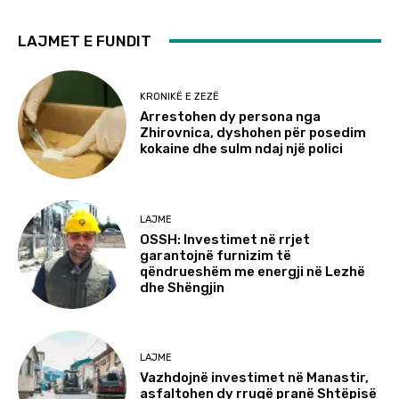
LAJMET E FUNDIT
KRONIKË E ZEZË
Arrestohen dy persona nga
Zhirovnica, dyshohen për posedim
kokaine dhe sulm ndaj një polici
LAJME
OSSH: Investimet në rrjet
garantojnë furnizim të
qëndrueshëm me energji në Lezhë
dhe Shëngjin
LAJME
Vazhdojnë investimet në Manastir,
asfaltohen dy rrugë pranë Shtëpisë