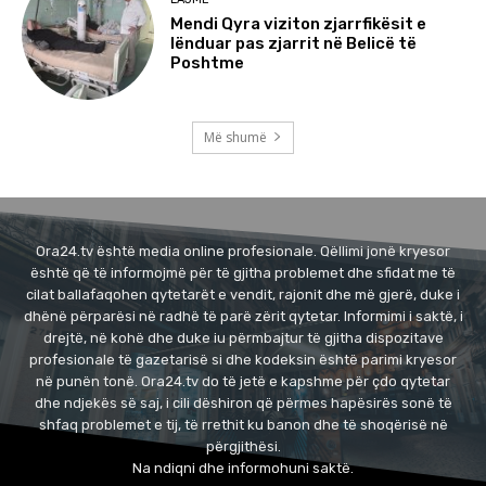
Mendi Qyra viziton zjarrfikësit e
lënduar pas zjarrit në Belicë të
Poshtme
Më shumë
Ora24.tv është media online profesionale. Qëllimi jonë kryesor
është që të informojmë për të gjitha problemet dhe sfidat me të
cilat ballafaqohen qytetarët e vendit, rajonit dhe më gjerë, duke i
dhënë përparësi në radhë të parë zërit qytetar. Informimi i saktë, i
drejtë, në kohë dhe duke iu përmbajtur të gjitha dispozitave
profesionale të gazetarisë si dhe kodeksin është parimi kryesor
në punën tonë. Ora24.tv do të jetë e kapshme për çdo qytetar
dhe ndjekës së saj, i cili dëshiron që përmes hapësirës sonë të
shfaq problemet e tij, të rrethit ku banon dhe të shoqërisë në
përgjithësi.
Na ndiqni dhe informohuni saktë.