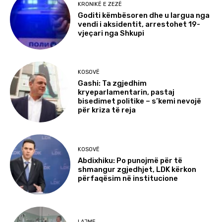
KRONIKË E ZEZË
Goditi këmbësoren dhe u largua nga
vendi i aksidentit, arrestohet 19-
vjeçari nga Shkupi
KOSOVË
Gashi: Ta zgjedhim
kryeparlamentarin, pastaj
bisedimet politike – s’kemi nevojë
për kriza të reja
KOSOVË
Abdixhiku: Po punojmë për të
shmangur zgjedhjet, LDK kërkon
përfaqësim në institucione
LAJME