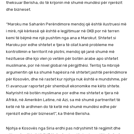
theksuar Berisha, do të krijonin më shumë mundësi për njerëzit
dhe bizneset.
‘’Maroku me Saharën Perëndimore mendoj që është ilustruesi më
i mirë, një kërkesë që është e legjitimuar në OKB por në terren
kemi të bëjmë me një pushtim nga ana e Marokut. Shtetet si
Maroku por edhe shtetet e tjera të cilat kanë probleme me
kontrollimin e territorit në plotni, mendoj që janë shumë më
hezituese dhe kjo vlen jo vetëm për botën arabe apo shtetet
muslimane, por në nivel global në përgjithësi. Tentoj ta mbrojë
argumentin që ka shumë hapësira në shtetet jashtë perëndimore
për Kosovën, dhe në rastet kur njohja nuk është e mundshme, për
t’i avancuar raportet për shembull ekonomike me këto shtete.
Natyrisht në botën myslimane por edhe me shtetet e tjera në
Afrikë, në Amerikën Latine, në Azi, sa më shumë partneritet të
ketë në të ardhmen do të ketë më shumë mundësi edhe për
njerëzit edhe për bizneset’’, ka thënë Berisha.
Njohja e Kosovës nga Siria erdhi pas ndryshimit të regjimit dhe