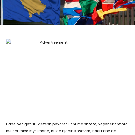
Edhe pas gati 18 vjetësh pavarësi, shumë shtete, veçanërisht ato
me shumicë myslimane, nuk e njohin Kosovën, ndërkohë që