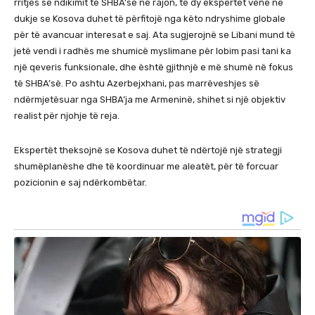
rritjes së ndikimit të SHBA’së në rajon, të dy ekspertët vënë në
dukje se Kosova duhet të përfitojë nga këto ndryshime globale
për të avancuar interesat e saj. Ata sugjerojnë se Libani mund të
jetë vendi i radhës me shumicë myslimane për lobim pasi tani ka
një qeveris funksionale, dhe është gjithnjë e më shumë në fokus
të SHBA’së. Po ashtu Azerbejxhani, pas marrëveshjes së
ndërmjetësuar nga SHBA’ja me Armeninë, shihet si një objektiv
realist për njohje të reja.
Ekspertët theksojnë se Kosova duhet të ndërtojë një strategji
shumëplanëshe dhe të koordinuar me aleatët, për të forcuar
pozicionin e saj ndërkombëtar.