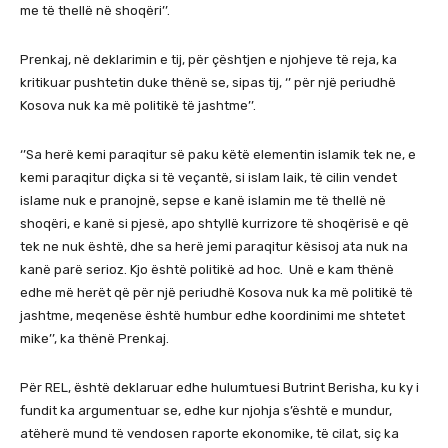
me të thellë në shoqëri’’.
Prenkaj, në deklarimin e tij, për çështjen e njohjeve të reja, ka
kritikuar pushtetin duke thënë se, sipas tij, ‘’ për një periudhë
Kosova nuk ka më politikë të jashtme’’.
‘’Sa herë kemi paraqitur së paku këtë elementin islamik tek ne, e
kemi paraqitur diçka si të veçantë, si islam laik, të cilin vendet
islame nuk e pranojnë, sepse e kanë islamin me të thellë në
shoqëri, e kanë si pjesë, apo shtyllë kurrizore të shoqërisë e që
tek ne nuk është, dhe sa herë jemi paraqitur kësisoj ata nuk na
kanë parë serioz. Kjo është politikë ad hoc. Unë e kam thënë
edhe më herët që për një periudhë Kosova nuk ka më politikë të
jashtme, meqenëse është humbur edhe koordinimi me shtetet
mike’’, ka thënë Prenkaj.
Për REL, është deklaruar edhe hulumtuesi Butrint Berisha, ku ky i
fundit ka argumentuar se, edhe kur njohja s’është e mundur,
atëherë mund të vendosen raporte ekonomike, të cilat, siç ka