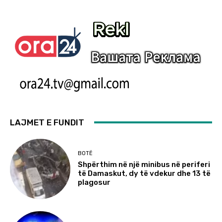
LAJMET E FUNDIT
BOTË
Shpërthim në një minibus në periferi
të Damaskut, dy të vdekur dhe 13 të
plagosur