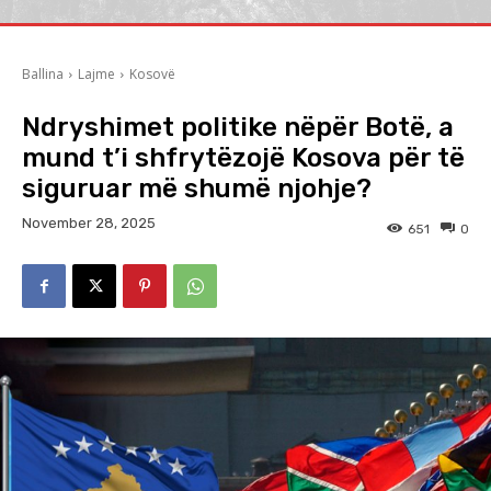
Ballina
Lajme
Kosovë
Ndryshimet politike nëpër Botë, a
mund t’i shfrytëzojë Kosova për të
siguruar më shumë njohje?
November 28, 2025
651
0