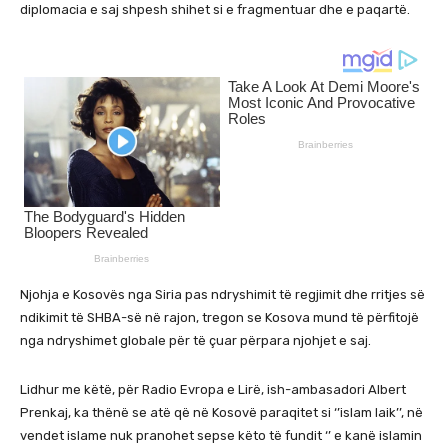
diplomacia e saj shpesh shihet si e fragmentuar dhe e paqartë.
Njohja e Kosovës nga Siria pas ndryshimit të regjimit dhe rritjes së
ndikimit të SHBA-së në rajon, tregon se Kosova mund të përfitojë
nga ndryshimet globale për të çuar përpara njohjet e saj.
Lidhur me këtë, për Radio Evropa e Lirë, ish-ambasadori Albert
Prenkaj, ka thënë se atë që në Kosovë paraqitet si ‘’islam laik’’, në
vendet islame nuk pranohet sepse këto të fundit ‘’ e kanë islamin