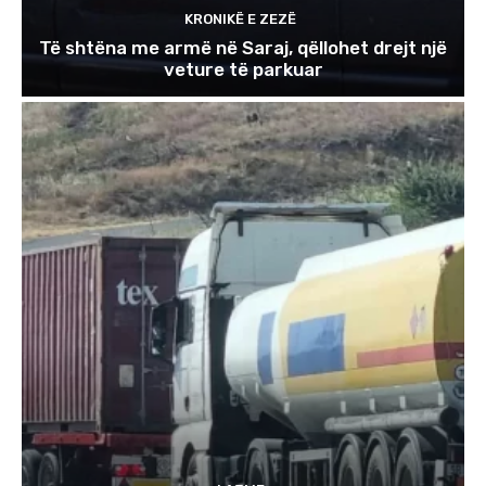
KRONIKË E ZEZË
Të shtëna me armë në Saraj, qëllohet drejt një
veture të parkuar