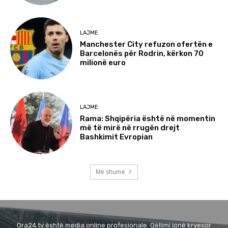
LAJME
Manchester City refuzon ofertën e
Barcelonës për Rodrin, kërkon 70
milionë euro
LAJME
Rama: Shqipëria është në momentin
më të mirë në rrugën drejt
Bashkimit Evropian
Më shumë
Ora24.tv është media online profesionale. Qëllimi jonë kryesor