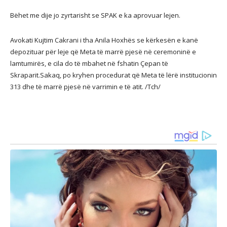
Bëhet me dije jo zyrtarisht se SPAK e ka aprovuar lejen.
Avokati Kujtim Cakrani i tha Anila Hoxhës se kërkesën e kanë
depozituar për leje që Meta të marrë pjesë në ceremoninë e
lamtumirës, e cila do të mbahet në fshatin Çepan të
Skraparit.Sakaq, po kryhen procedurat që Meta të lërë institucionin
313 dhe të marrë pjesë në varrimin e të atit. /Tch/