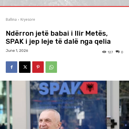
Ballina
Kryesore
Ndërron jetë babai i Ilir Metës,
SPAK i jep leje të dalë nga qelia
June 1, 2026
127
0