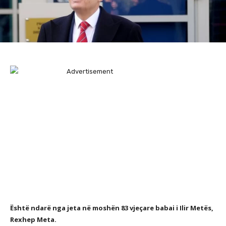
Është ndarë nga jeta në moshën 83 vjeçare babai i Ilir Metës,
Rexhep Meta.