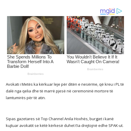
Avokati i Metës ka kërkuar leje për ditën e nesërme, që kreu i PL të
dalë nga qelia dhe të marrë pjesë në ceremoninë mortore të
lamtumirës për të atin.
Sipas gazetares së Top Channel Anila Hoxhës, burgjet i kanë
kujtuar avokatit se këtë kërkesë duhet t’ia drejtojnë edhe SPAK-ut.