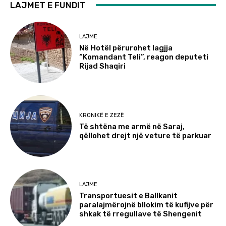
LAJMET E FUNDIT
LAJME
Në Hotël përurohet lagjja
“Komandant Teli”, reagon deputeti
Rijad Shaqiri
KRONIKË E ZEZË
Të shtëna me armë në Saraj,
qëllohet drejt një veture të parkuar
LAJME
Transportuesit e Ballkanit
paralajmërojnë bllokim të kufijve për
shkak të rregullave të Shengenit