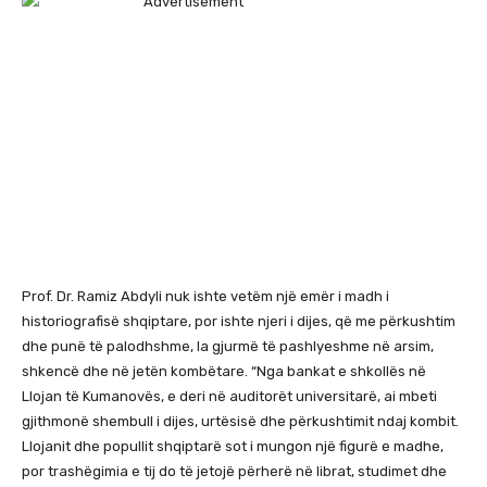
Prof. Dr. Ramiz Abdyli nuk ishte vetëm një emër i madh i
historiografisë shqiptare, por ishte njeri i dijes, që me përkushtim
dhe punë të palodhshme, la gjurmë të pashlyeshme në arsim,
shkencë dhe në jetën kombëtare. “Nga bankat e shkollës në
Llojan të Kumanovës, e deri në auditorët universitarë, ai mbeti
gjithmonë shembull i dijes, urtësisë dhe përkushtimit ndaj kombit.
Llojanit dhe popullit shqiptarë sot i mungon një figurë e madhe,
por trashëgimia e tij do të jetojë përherë në librat, studimet dhe