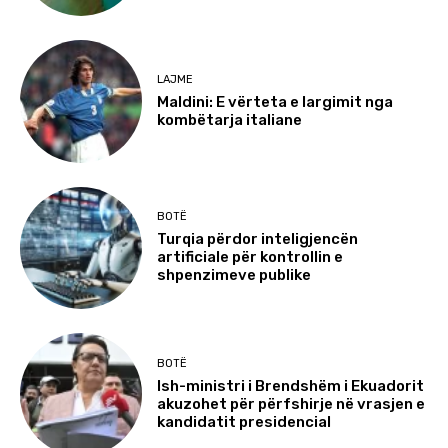
LAJME
Maldini: E vërteta e largimit nga
kombëtarja italiane
BOTË
Turqia përdor inteligjencën
artificiale për kontrollin e
shpenzimeve publike
BOTË
Ish-ministri i Brendshëm i Ekuadorit
akuzohet për përfshirje në vrasjen e
kandidatit presidencial