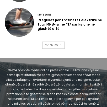
KRYESORE
Rregullat për trotinetët elektrikë në
fuqi, MPB-ja me 117 sanksione në
gjashtë ditë
Më shumë
Ora24.tv është media online profesionale. Qëllimi jonë kryesor
është që të informojmë për të gjitha problemet dhe sfidat me të
cilat ballafaqohen qytetarët e vendit, rajonit dhe më gjerë, duke i
dhënë përparësi në radhë të parë zërit qytetar. Informimi i saktë, i
drejtë, në kohë dhe duke iu përmbajtur të gjitha dispozitave
profesionale të gazetarisë si dhe kodeksin është parimi kryesor
në punën tonë. Ora24.tv do të jetë e kapshme për çdo qytetar
dhe ndjekës së saj, i cili dëshiron që përmes hapësirës sonë të