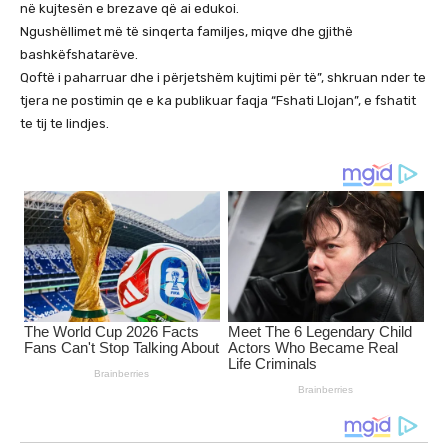
në kujtesën e brezave që ai edukoi.
Ngushëllimet më të sinqerta familjes, miqve dhe gjithë
bashkëfshatarëve.
Qoftë i paharruar dhe i përjetshëm kujtimi për të”, shkruan nder te
tjera ne postimin qe e ka publikuar faqja “Fshati Llojan”, e fshatit
te tij te lindjes.