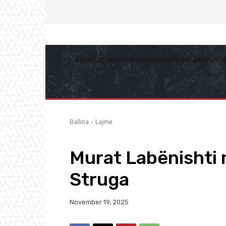
Fillimi
Lajme
Emisione
Ekonomi
Politikë
Kulturë
S
Ballina
Lajme
Murat Labënishti 
Struga
November 19, 2025