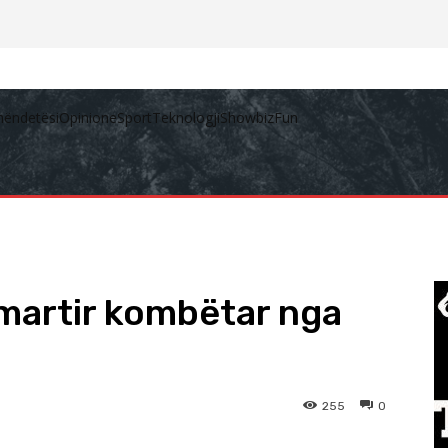
hëndetësi
Opinione
Sport
Teknologji
Showbiz
Fun
martir kombëtar nga
255
0