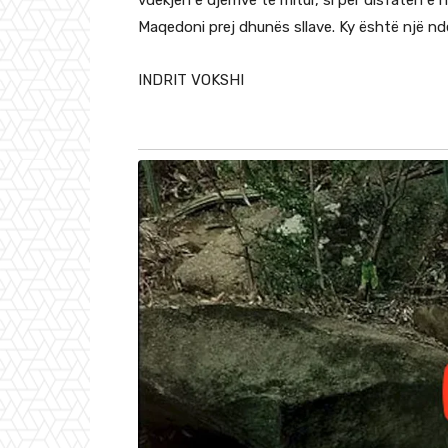
vdekjen e djemve të mitur, si për disfatën e 
Maqedoni prej dhunës sllave. Ky është një n
INDRIT VOKSHI