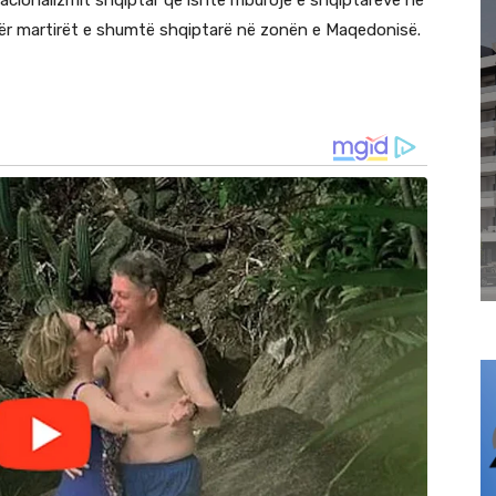
nacionalizmit shqiptar që ishte mburojë e shqiptarëve në
dër martirët e shumtë shqiptarë në zonën e Maqedonisë.