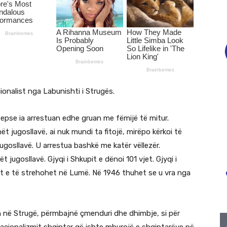
cionalist nga Labunishti i Strugës.
sepse ia arrestuan edhe gruan me fëmijë të mitur.
t jugosllavë, ai nuk mundi ta fitojë, mirëpo kërkoi të
ugosllavë. U arrestua bashkë me katër vëllezër.
jugosllavë. Gjyqi i Shkupit e dënoi 101 vjet. Gjyqi i
set e të strehohet në Lumë. Në 1946 thuhet se u vra nga
en në Strugë, përmbajnë çmenduri dhe dhimbje, si për