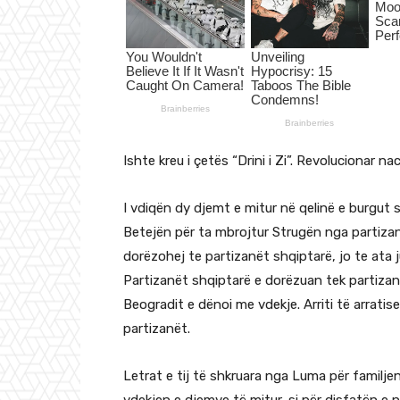
Ishte kreu i çetës “Drini i Zi”. Revolucionar na
I vdiqën dy djemt e mitur në qelinë e burgut 
Betejën për ta mbrojtur Strugën nga partizanë
dorëzohej te partizanët shqiptarë, jo te ata j
Partizanët shqiptarë e dorëzuan tek partizanët 
Beogradit e dënoi me vdekje. Arriti të arrati
partizanët.
Letrat e tij të shkruara nga Luma për familj