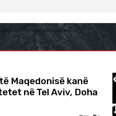
hëndetësi
Opinione
Sport
Teknologji
Showbiz
Fun
 të Maqedonisë kanë
etet në Tel Aviv, Doha