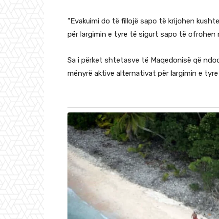
“Evakuimi do të fillojë sapo të krijohen kus
për largimin e tyre të sigurt sapo të ofrohe
Sa i përket shtetasve të Maqedonisë që ndo
mënyrë aktive alternativat për largimin e tyre