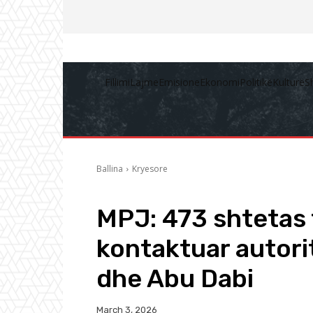
Fillimi
Lajme
Emisione
Ekonomi
Politikë
Kulturë
S
Ballina
Kryesore
MPJ: 473 shtetas
kontaktuar autorit
dhe Abu Dabi
March 3, 2026