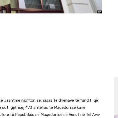
së Jashtme njofton se, sipas të dhënave të fundit, që
i më sot, gjithsej 473 shtetas të Maqedonisë kanë
lore të Republikës së Maqedonisë së Veriut në Tel Aviv,