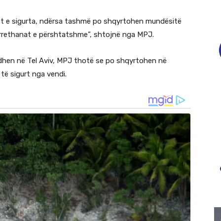
htet e sigurta, ndërsa tashmë po shqyrtohen mundësitë
n rrethanat e përshtatshme”, shtojnë nga MPJ.
dhen në Tel Aviv, MPJ thotë se po shqyrtohen në
 të sigurt nga vendi.